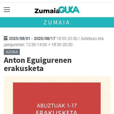
ZUMAIA
2025/08/01 - 2025/08/17
18:30-20:30 / Asteburu eta
jaiegunetan: 12:30-14:00 + 18:30-20:30
AZOKA
Anton Eguigurenen
erakusketa