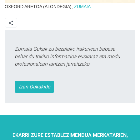
OXFORD ARETOA (ALONDEGIA),
ZUMAIA
Zumaia Gukak zu bezalako irakurleen babesa
behar du tokiko informazioa euskaraz eta modu
profesionalean lantzen jarraitzeko.
Izan Gukakide
EKARRI ZURE ESTABLEZIMENDUA MERKATARIEN,