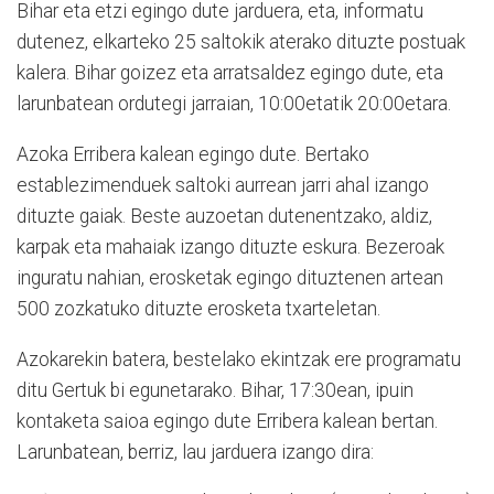
Bihar eta etzi egingo dute jarduera, eta, informatu
dutenez, elkarteko 25 saltokik aterako dituzte postuak
kalera. Bihar goizez eta arratsaldez egingo dute, eta
larunbatean ordutegi jarraian, 10:00etatik 20:00etara.
Azoka Erribera kalean egingo dute. Bertako
establezimenduek saltoki aurrean jarri ahal izango
dituzte gaiak. Beste auzoetan dutenentzako, aldiz,
karpak eta mahaiak izango dituzte eskura. Bezeroak
inguratu nahian, erosketak egingo dituztenen artean
500 zozkatuko dituzte erosketa txarteletan.
Azokarekin batera, bestelako ekintzak ere programatu
ditu Gertuk bi egunetarako. Bihar, 17:30ean, ipuin
kontaketa saioa egingo dute Erribera kalean bertan.
Larunbatean, berriz, lau jarduera izango dira: