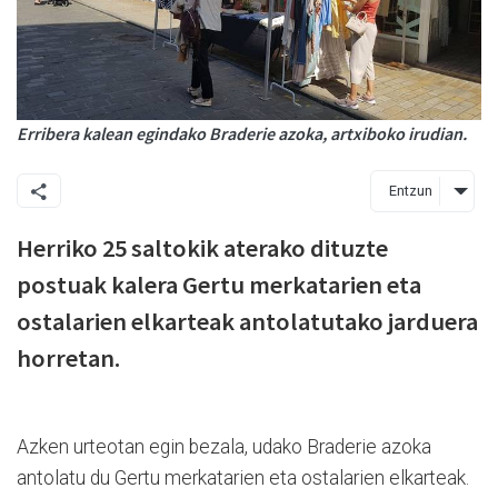
Erribera kalean egindako Braderie azoka, artxiboko irudian.
Entzun
Herriko 25 saltokik aterako dituzte
postuak kalera Gertu merkatarien eta
ostalarien elkarteak antolatutako jarduera
horretan.
Azken urteotan egin bezala, udako Braderie azoka
antolatu du Gertu merkatarien eta ostalarien elkarteak.