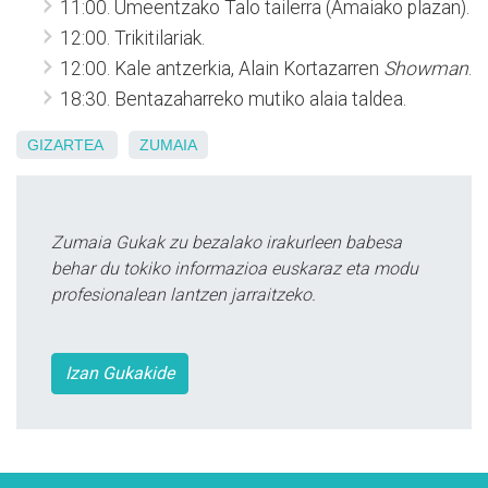
11:00. Umeentzako Talo tailerra (Amaiako plazan).
12:00. Trikitilariak.
12:00. Kale antzerkia, Alain Kortazarren
Showman
.
18:30. Bentazaharreko mutiko alaia taldea.
GIZARTEA
ZUMAIA
Zumaia Gukak zu bezalako irakurleen babesa
behar du tokiko informazioa euskaraz eta modu
profesionalean lantzen jarraitzeko.
Izan Gukakide