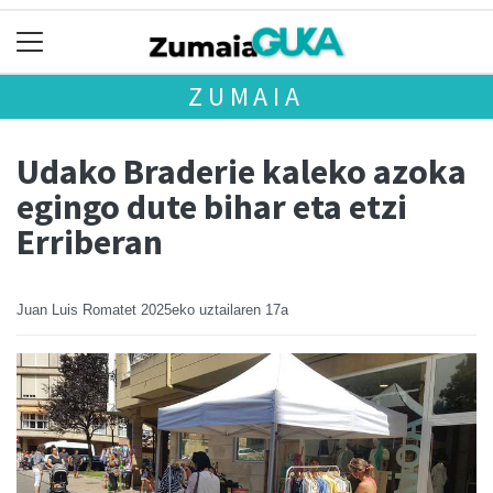
ZUMAIA
Udako Braderie kaleko azoka
egingo dute bihar eta etzi
Erriberan
Juan Luis Romatet
2025eko uztailaren 17a