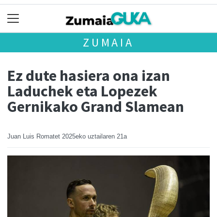
ZUMAIA
Ez dute hasiera ona izan
Laduchek eta Lopezek
Gernikako Grand Slamean
Juan Luis Romatet
2025eko uztailaren 21a