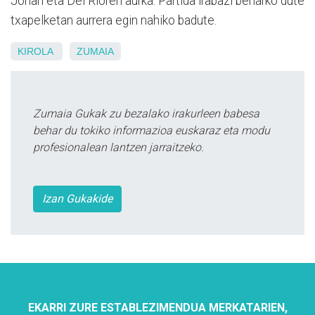
Johan eta Del Rioren aurka. Partida irabazi beharko dute
txapelketan aurrera egin nahiko badute.
KIROLA
ZUMAIA
Zumaia Gukak zu bezalako irakurleen babesa
behar du tokiko informazioa euskaraz eta modu
profesionalean lantzen jarraitzeko.
Izan Gukakide
EKARRI ZURE ESTABLEZIMENDUA MERKATARIEN,