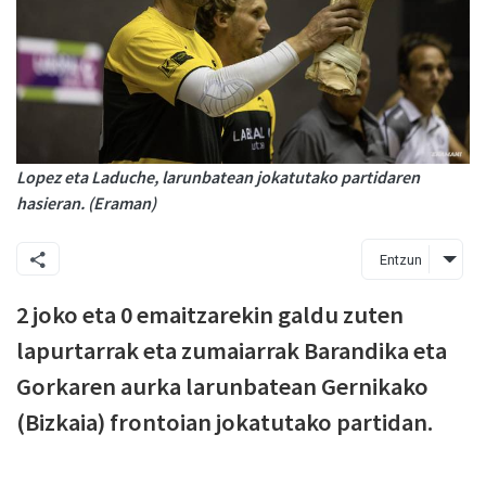
Lopez eta Laduche, larunbatean jokatutako partidaren
hasieran. (Eraman)
Entzun
2 joko eta 0 emaitzarekin galdu zuten
lapurtarrak eta zumaiarrak Barandika eta
Gorkaren aurka larunbatean Gernikako
(Bizkaia) frontoian jokatutako partidan.