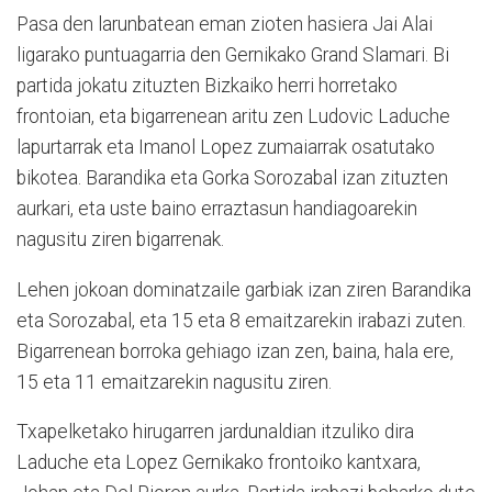
Pasa den larunbatean eman zioten hasiera Jai Alai
ligarako puntuagarria den Gernikako Grand Slamari. Bi
partida jokatu zituzten Bizkaiko herri horretako
frontoian, eta bigarrenean aritu zen Ludovic Laduche
lapurtarrak eta Imanol Lopez zumaiarrak osatutako
bikotea. Barandika eta Gorka Sorozabal izan zituzten
aurkari, eta uste baino erraztasun handiagoarekin
nagusitu ziren bigarrenak.
Lehen jokoan dominatzaile garbiak izan ziren Barandika
eta Sorozabal, eta 15 eta 8 emaitzarekin irabazi zuten.
Bigarrenean borroka gehiago izan zen, baina, hala ere,
15 eta 11 emaitzarekin nagusitu ziren.
Txapelketako hirugarren jardunaldian itzuliko dira
Laduche eta Lopez Gernikako frontoiko kantxara,