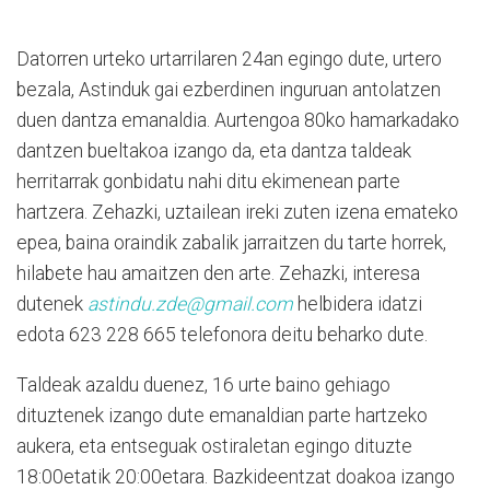
Datorren urteko urtarrilaren 24an egingo dute, urtero
bezala, Astinduk gai ezberdinen inguruan antolatzen
duen dantza emanaldia. Aurtengoa 80ko hamarkadako
dantzen bueltakoa izango da, eta dantza taldeak
herritarrak gonbidatu nahi ditu ekimenean parte
hartzera. Zehazki, uztailean ireki zuten izena emateko
epea, baina oraindik zabalik jarraitzen du tarte horrek,
hilabete hau amaitzen den arte. Zehazki, interesa
dutenek
astindu.zde@gmail.com
helbidera idatzi
edota 623 228 665 telefonora deitu beharko dute.
Taldeak azaldu duenez, 16 urte baino gehiago
dituztenek izango dute emanaldian parte hartzeko
aukera, eta entseguak ostiraletan egingo dituzte
18:00etatik 20:00etara. Bazkideentzat doakoa izango