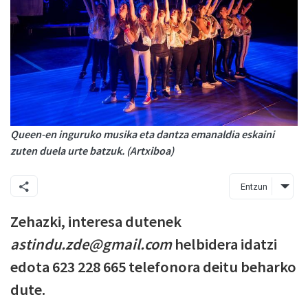
Queen-en inguruko musika eta dantza emanaldia eskaini
zuten duela urte batzuk. (Artxiboa)
Entzun
Zehazki, interesa dutenek
astindu.zde@gmail.com
helbidera idatzi
edota 623 228 665 telefonora deitu beharko
dute.