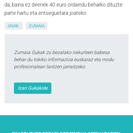
da, baina ez direnek 40 euro ordaindu beharko dituzte
parte hartu eta entseguetara joateko.
JAIAK
ZUMAIA
Zumaia Gukak zu bezalako irakurleen babesa
behar du tokiko informazioa euskaraz eta modu
profesionalean lantzen jarraitzeko.
Izan Gukakide