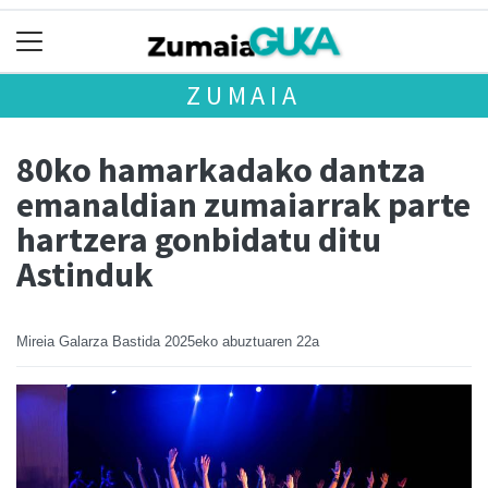
ZUMAIA
80ko hamarkadako dantza
emanaldian zumaiarrak parte
hartzera gonbidatu ditu
Astinduk
Mireia Galarza Bastida
2025eko abuztuaren 22a