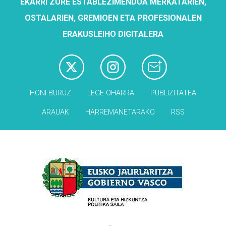
EKARRI ZURE ESTABLEZIMENDUA MERKATARIEN,
OSTALARIEN, GREMIOEN ETA PROFESIONALEN
ERAKUSLEIHO DIGITALERA
HONI BURUZ
LEGE OHARRA
PUBLIZITATEA
ARAUAK
HARREMANETARAKO
RSS
Babesleak