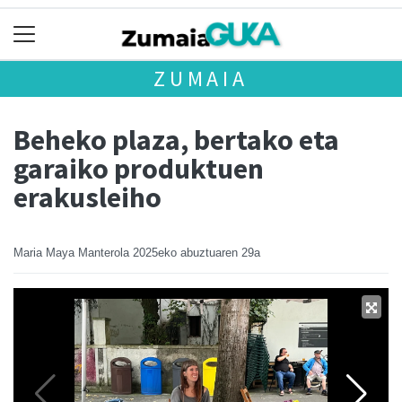
ZUMAIA
Beheko plaza, bertako eta
garaiko produktuen
erakusleiho
Maria Maya Manterola
2025eko abuztuaren 29a