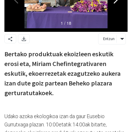
Entzun
Bertako produktuak ekoizleen eskutik
erosi eta, Miriam Chefintegrativaren
eskutik, ekoerrezetak ezagutzeko aukera
izan dute goiz partean Beheko plazara
gerturatutakoek.
Udako azoka ekologikoa izan da gaur Eusebio
Gurrutxaga plazan. 10:00etatik 14:00ak bitarte,