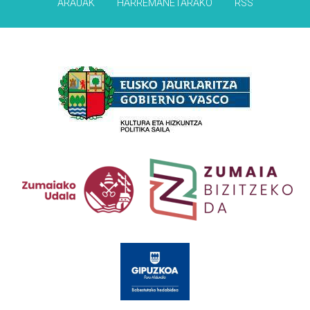
ARAUAK
HARREMANETARAKO
RSS
Babesleak