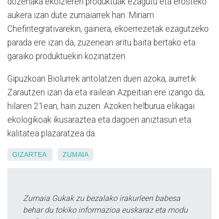
dozenaka ekoizleren produktuak ezagutu eta erosteko
aukera izan dute zumaiarrek han. Miriam
Chefintegrativarekin, gainera, ekoerrezetak ezagutzeko
parada ere izan da, zuzenean aritu baita bertako eta
garaiko produktuekin kozinatzen.
Gipuzkoan Biolurrek antolatzen duen azoka, aurretik
Zarautzen izan da eta irailean Azpeitian ere izango da,
hilaren 21ean, hain zuzen. Azoken helburua elikagai
ekologikoak ikusaraztea eta dagoen aniztasun eta
kalitatea plazaratzea da.
GIZARTEA
ZUMAIA
Zumaia Gukak zu bezalako irakurleen babesa
behar du tokiko informazioa euskaraz eta modu