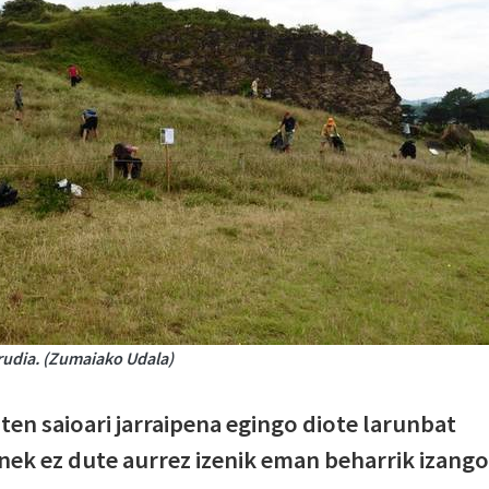
rudia. (Zumaiako Udala)
ten saioari jarraipena egingo diote larunbat
nek ez dute aurrez izenik eman beharrik izango