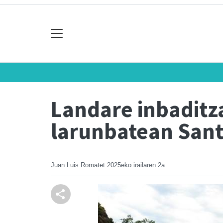
Landare inbaditz
larunbatean San
Juan Luis Romatet
2025eko irailaren 2a