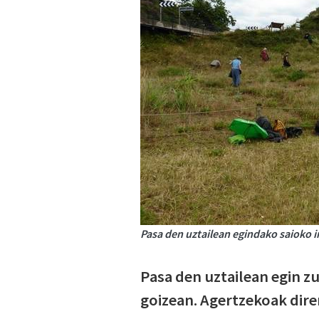
Pasa den uztailean egindako saioko i
Pasa den uztailean egin zu
goizean. Agertzekoak dire