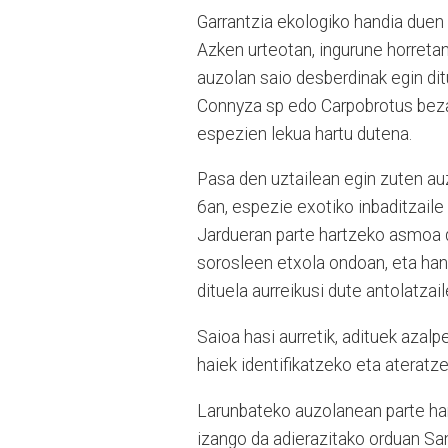
Garrantzia ekologiko handia duen
Azken urteotan, ingurune horretan
auzolan saio desberdinak egin dit
Connyza sp edo Carpobrotus bezal
espezien lekua hartu dutena.
Pasa den uztailean egin zuten auz
6an, espezie exotiko inbaditzaile
Jardueran parte hartzeko asmoa d
sorosleen etxola ondoan, eta hand
dituela aurreikusi dute antolatzai
Saioa hasi aurretik, adituek azal
haiek identifikatzeko eta ateratz
Larunbateko auzolanean parte har
izango da adierazitako orduan Sa