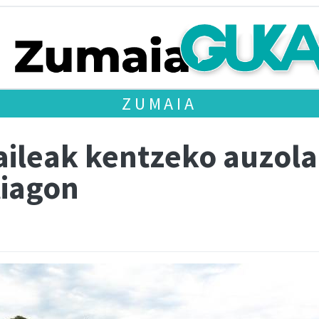
ZUMAIA
aileak kentzeko auzol
tiagon