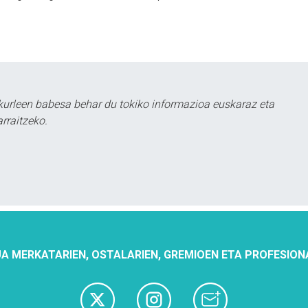
urleen babesa behar du tokiko informazioa euskaraz eta
rraitzeko.
A MERKATARIEN, OSTALARIEN, GREMIOEN ETA PROFESION