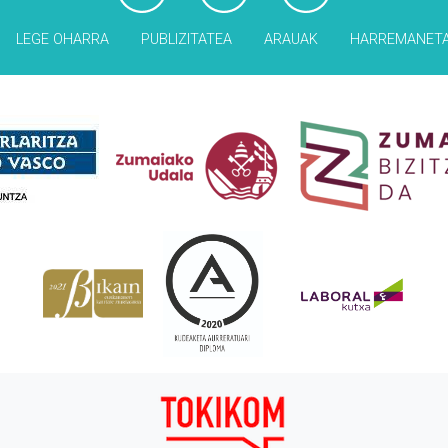
LEGE OHARRA
PUBLIZITATEA
ARAUAK
HARREMANET
Babesleak