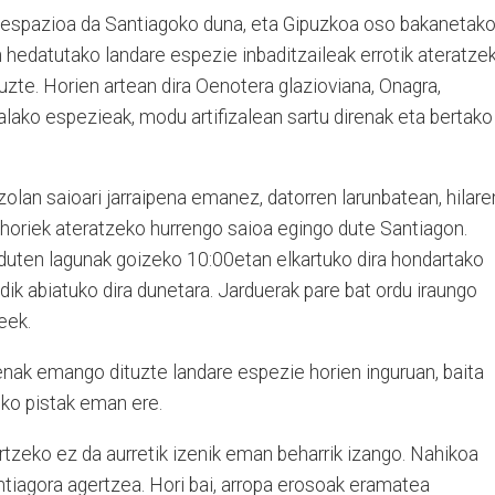
 espazioa da Santiagoko duna, eta Gipuzkoa oso bakanetako
 hedatutako landare espezie inbaditzaileak errotik ateratze
uzte. Horien artean dira Oenotera glazioviana, Onagra,
ako espezieak, modu artifizalean sartu direnak eta bertako
olan saioari jarraipena emanez, datorren larunbatean, hilare
 horiek ateratzeko hurrengo saioa egingo dute Santiagon.
uten lagunak goizeko 10:00etan elkartuko dira hondartako
ik abiatuko dira dunetara. Jarduerak pare bat ordu iraungo
leek.
penak emango dituzte landare espezie horien inguruan, baita
eko pistak eman ere.
tzeko ez da aurretik izenik eman beharrik izango. Nahikoa
ntiagora agertzea. Hori bai, arropa erosoak eramatea