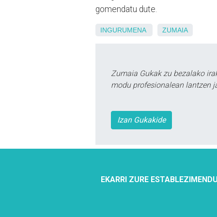
gomendatu dute.
INGURUMENA
ZUMAIA
Zumaia Gukak zu bezalako irak
modu profesionalean lantzen ja
Izan Gukakide
EKARRI ZURE ESTABLEZIMENDU