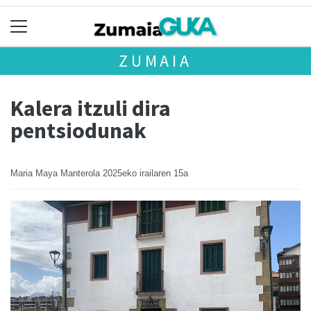
ZUMAIA
Kalera itzuli dira
pentsiodunak
Maria Maya Manterola
2025eko irailaren 15a