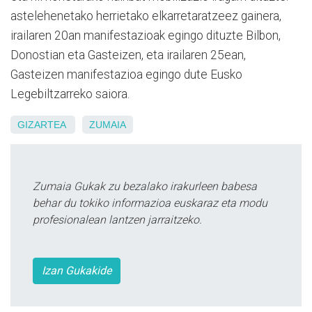
astelehenetako herrietako elkarretaratzeez gainera,
irailaren 20an manifestazioak egingo dituzte Bilbon,
Donostian eta Gasteizen, eta irailaren 25ean,
Gasteizen manifestazioa egingo dute Eusko
Legebiltzarreko saiora.
GIZARTEA
ZUMAIA
Zumaia Gukak zu bezalako irakurleen babesa
behar du tokiko informazioa euskaraz eta modu
profesionalean lantzen jarraitzeko.
Izan Gukakide