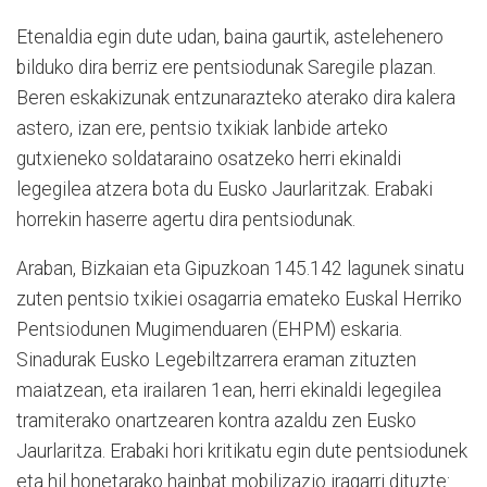
Etenaldia egin dute udan, baina gaurtik, astelehenero
bilduko dira berriz ere pentsiodunak Saregile plazan.
Beren eskakizunak entzunarazteko aterako dira kalera
astero, izan ere, pentsio txikiak lanbide arteko
gutxieneko soldataraino osatzeko herri ekinaldi
legegilea atzera bota du Eusko Jaurlaritzak. Erabaki
horrekin haserre agertu dira pentsiodunak.
Araban, Bizkaian eta Gipuzkoan 145.142 lagunek sinatu
zuten pentsio txikiei osagarria emateko Euskal Herriko
Pentsiodunen Mugimenduaren (EHPM) eskaria.
Sinadurak Eusko Legebiltzarrera eraman zituzten
maiatzean, eta irailaren 1ean, herri ekinaldi legegilea
tramiterako onartzearen kontra azaldu zen Eusko
Jaurlaritza. Erabaki hori kritikatu egin dute pentsiodunek
eta hil honetarako hainbat mobilizazio iragarri dituzte: