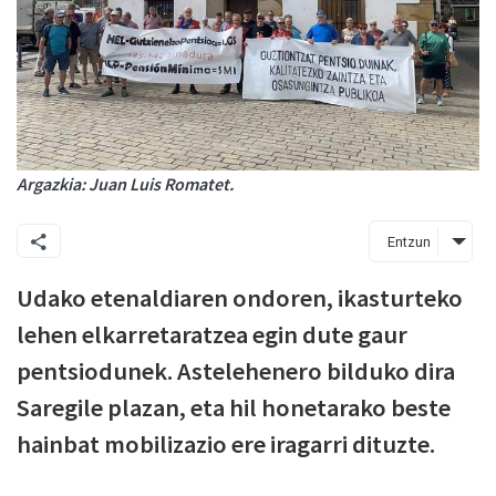
Argazkia: Juan Luis Romatet.
Entzun
Udako etenaldiaren ondoren, ikasturteko
lehen elkarretaratzea egin dute gaur
pentsiodunek. Astelehenero bilduko dira
Saregile plazan, eta hil honetarako beste
hainbat mobilizazio ere iragarri dituzte.