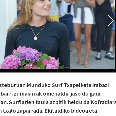
asteburuan Munduko Surf Txapelketa irabazi
barri zumaiarrak omenaldia jaso du gaur
ian. Surflarien taula azpitik heldu da Kofradiar
n txalo zaparrada. Ekitaldiko bideoa eta