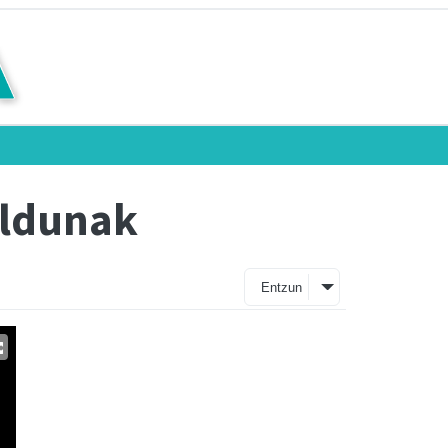
eldunak
Entzun