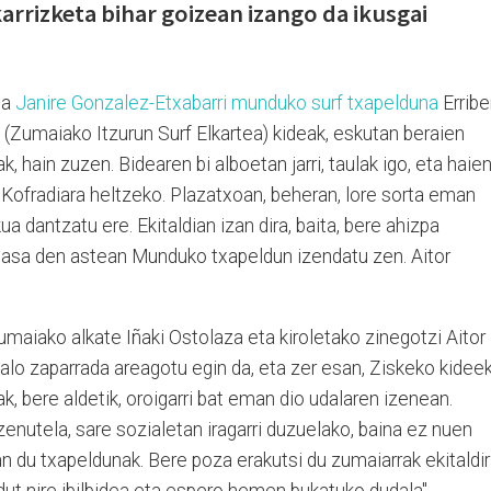
arrizketa bihar goizean izango da ikusgai
da
Janire Gonzalez-Etxabarri munduko surf txapelduna
Erribe
e (Zumaiako Itzurun Surf Elkartea) kideak, eskutan beraien
k, hain zuzen. Bidearen bi alboetan jarri, taulak igo, eta haie
 Kofradiara heltzeko. Plazatxoan, beheran, lore sorta eman
a dantzatu ere. Ekitaldian izan dira, baita, bere ahizpa
pasa den astean Munduko txapeldun izendatu zen. Aitor
umaiako alkate Iñaki Ostolaza eta kiroletako zinegotzi Aitor
alo zaparrada areagotu egin da, eta zer esan, Ziskeko kidee
k, bere aldetik, oroigarri bat eman dio udalaren izenean.
zenutela, sare sozialetan iragarri duzuelako, baina ez nuen
n du txapeldunak. Bere poza erakutsi du zumaiarrak ekitaldi
 dut nire ibilbidea eta espero hemen bukatuko dudala".