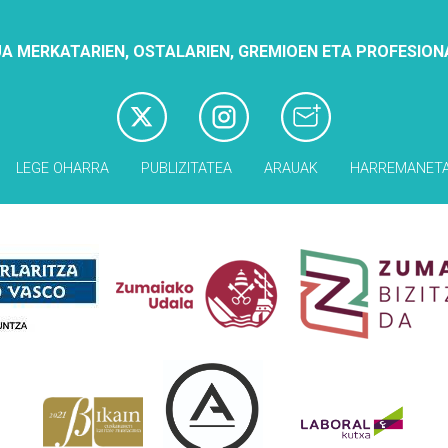
A MERKATARIEN, OSTALARIEN, GREMIOEN ETA PROFESION
LEGE OHARRA
PUBLIZITATEA
ARAUAK
HARREMANET
Babesleak