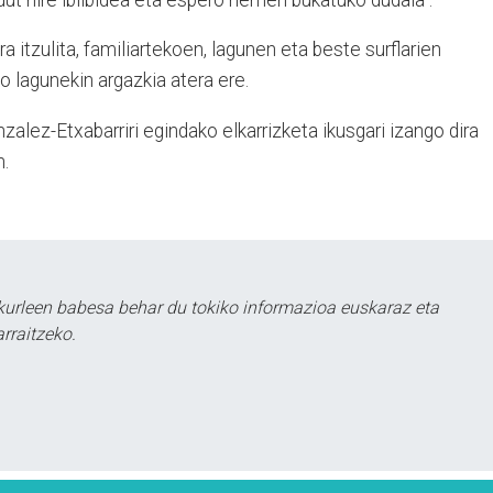
a itzulita, familiartekoen, lagunen eta beste surflarien
ko lagunekin argazkia atera ere.
zalez-Etxabarriri egindako elkarrizketa ikusgari izango dira
.
urleen babesa behar du tokiko informazioa euskaraz eta
rraitzeko.