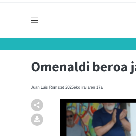
Omenaldi beroa 
Juan Luis Romatet
2025eko irailaren 17a