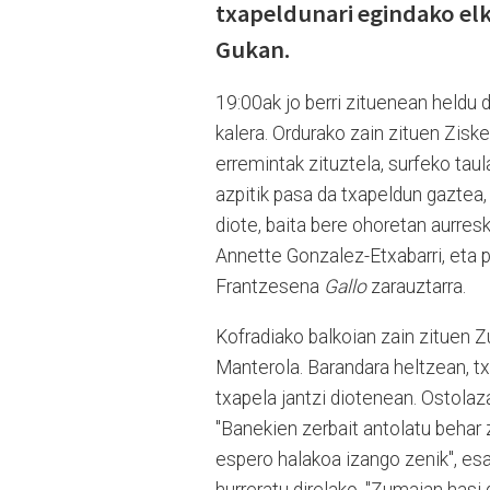
txapeldunari egindako elk
Gukan.
19:00ak jo berri zituenean heldu 
kalera. Ordurako zain zituen Zisk
erremintak zituztela, surfeko taula
azpitik pasa da txapeldun gaztea,
diote, baita bere ohoretan aurresku
Annette Gonzalez-Etxabarri, eta 
Frantzesena
Gallo
zarauztarra.
Kofradiako balkoian zain zituen Z
Manterola. Barandara heltzean, tx
txapela jantzi diotenean. Ostolaza
"Banekien zerbait antolatu behar 
espero halakoa izango zenik", esa
hurreratu direlako. "Zumaian hasi