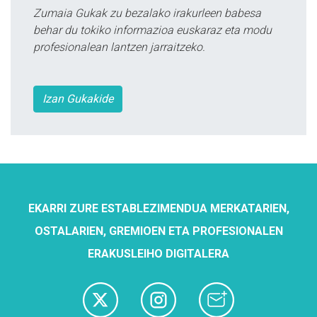
Zumaia Gukak zu bezalako irakurleen babesa
behar du tokiko informazioa euskaraz eta modu
profesionalean lantzen jarraitzeko.
Izan Gukakide
EKARRI ZURE ESTABLEZIMENDUA MERKATARIEN,
OSTALARIEN, GREMIOEN ETA PROFESIONALEN
ERAKUSLEIHO DIGITALERA