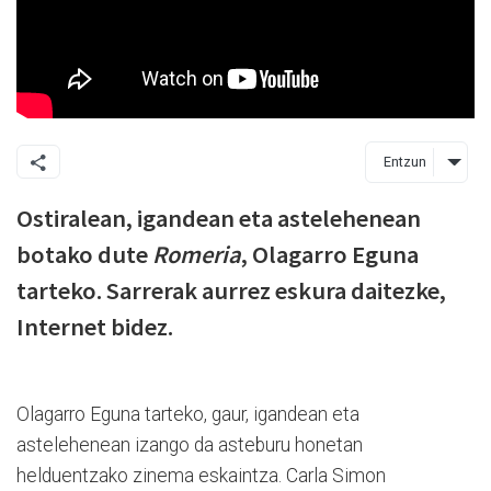
Entzun
Ostiralean, igandean eta astelehenean
botako dute
Romeria
, Olagarro Eguna
tarteko. Sarrerak aurrez eskura daitezke,
Internet bidez.
Olagarro Eguna tarteko, gaur, igandean eta
astelehenean izango da asteburu honetan
helduentzako zinema eskaintza. Carla Simon