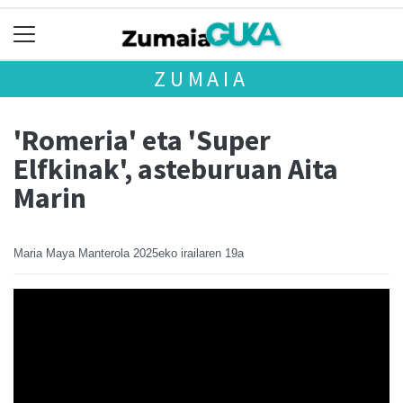
ZUMAIA
'Romeria' eta 'Super
Elfkinak', asteburuan Aita
Marin
Maria Maya Manterola
2025eko irailaren 19a