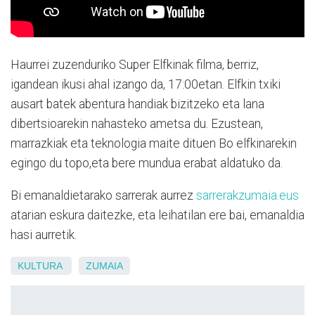
Haurrei zuzenduriko Super Elfkinak filma, berriz,
igandean ikusi ahal izango da, 17:00etan. Elfkin txiki
ausart batek abentura handiak bizitzeko eta lana
dibertsioarekin nahasteko ametsa du. Ezustean,
marrazkiak eta teknologia maite dituen Bo elfkinarekin
egingo du topo,eta bere mundua erabat aldatuko da.
Bi emanaldietarako sarrerak aurrez
sarrerakzumaia.eus
atarian eskura daitezke, eta leihatilan ere bai, emanaldia
hasi aurretik.
KULTURA
ZUMAIA