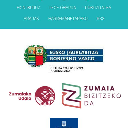
HONI BURUZ
LEGE OHARRA
PUBLIZITATEA
ARAUAK
HARREMANETARAKO
RSS
Babesleak