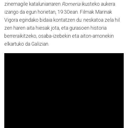
zinemagile kataluniarraren
Romeria
ikusteko aukera
izango da egun horietan, 19:30ean. Filmak Marinak
Vigora egindako bidaia kontatzen du: neskatoa zela hil
zen haren aita hiesak jota, eta gurasoen historia
berreraikitzeko, osaba-izebekin eta aiton-amonekin
elkartuko da Galizian.