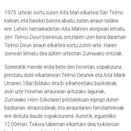
1975. urtean sortu zuten Aita Mari elkartea San Telmo
kalean, eta harekin batera abiatu zuten arraun taldea
ere. Lehen hamarkadetan Aita Mariren aterpean lehiatu
zen
Telmo Deun
trainerua, ontziaren izen bera daraman
Telmo Deun arraun elkartea sortu zuten arte. Haren
izenean lehiatu dira azken urteotan Zumaiako ontziak.
Sorreratik mende erdia bete den honetan, ospakizuna
prestatu dute elkarlanean Telmo Deunek eta Aita Marik.
Urriaren 18an bilduko dira bi elkarteetako bazkideak,
zein urte horietan arraunean aritutako lagunak,
Zumaiako Herri Eskolaren pilotalekuan egingo duten
bazkarian. Arraunzaleak, eta arraunlarien familiartekoak
ere deituta daude ospakizunera. Aurretik, eguerdiko
12:00etan, Txikixa tabernan elkartuko dira, txikiteoan