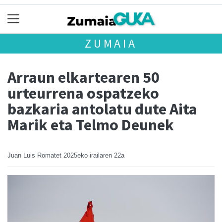
ZUMAIA
Arraun elkartearen 50
urteurrena ospatzeko
bazkaria antolatu dute Aita
Marik eta Telmo Deunek
Juan Luis Romatet
2025eko irailaren 22a