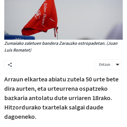
Zumaiako zaletuen bandera Zarauzko estropadetan. (Juan
Luis Romatet)
Entzun
Arraun elkartea abiatu zutela 50 urte bete
dira aurten, eta urteurrena ospatzeko
bazkaria antolatu dute urriaren 18rako.
Hitzordurako txartelak salgai daude
dagoeneko.