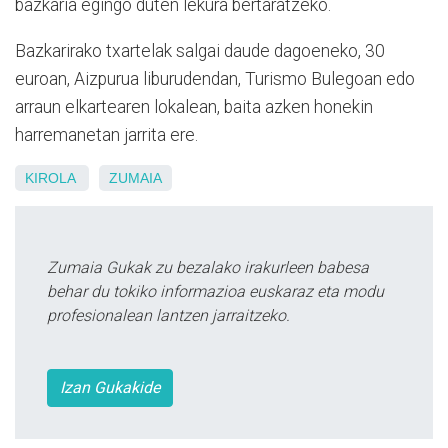
bazkaria egingo duten lekura bertaratzeko.
Bazkarirako txartelak salgai daude dagoeneko, 30
euroan, Aizpurua liburudendan, Turismo Bulegoan edo
arraun elkartearen lokalean, baita azken honekin
harremanetan jarrita ere.
KIROLA
ZUMAIA
Zumaia Gukak zu bezalako irakurleen babesa
behar du tokiko informazioa euskaraz eta modu
profesionalean lantzen jarraitzeko.
Izan Gukakide