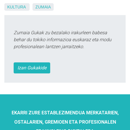
KULTURA
ZUMAIA
Zumaia Gukak zu bezalako irakurleen babesa
behar du tokiko informazioa euskaraz eta modu
profesionalean lantzen jarraitzeko.
Izan Gukakide
EKARRI ZURE ESTABLEZIMENDUA MERKATARIEN,
OSTALARIEN, GREMIOEN ETA PROFESIONALEN