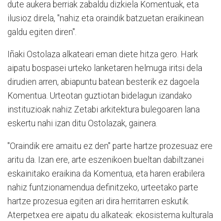
dute aukera berriak zabaldu dizkiela Komentuak, eta
ilusioz direla, "nahiz eta oraindik batzuetan eraikinean
galdu egiten diren".
Iñaki Ostolaza alkateari eman diete hitza gero. Hark
aipatu bospasei urteko lanketaren helmuga iritsi dela
dirudien arren, abiapuntu batean besterik ez dagoela
Komentua. Urteotan guztiotan bidelagun izandako
instituzioak nahiz Zetabi arkitektura bulegoaren lana
eskertu nahi izan ditu Ostolazak, gainera.
"Oraindik ere amaitu ez den" parte hartze prozesuaz ere
aritu da. Izan ere, arte eszenikoen bueltan dabiltzanei
eskainitako eraikina da Komentua, eta haren erabilera
nahiz funtzionamendua definitzeko, urteetako parte
hartze prozesua egiten ari dira herritarren eskutik.
Aterpetxea ere aipatu du alkateak: ekosistema kulturala