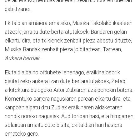
berak eta Komentuak aurrerantzean kulturaren bueltan
dabiltzanei.
Ekitaldiari amaiera emateko, Musika Eskolako ikasleen
atzetik jarraitu dute bertaratutakoek. Bandaren gelan
elkartu dira, eta txikienek zenbait pieza abestu dituzte,
Musika Bandak zenbait pieza jo bitartean. Tartean,
Aukera berriak.
Ekitaldia baino ordubete lehenago, eraikina osorik
bisitatzeko aukera izan dute bertaratutakoek, Zetabi
arkitektura bulegoko Aitor Zubiaren azalpenekin batera.
Komentuko sarrera nagusiaren parean elkartu dira, eta
kanpoan aipatu ditu Zubiak eraikinaren aldaketaren
nondik norako nagusiak. Auditorioan hasi, eta hirugarren
solairuan amaitu dute bisita, ekitaldiari han hasiera
emateko gero.