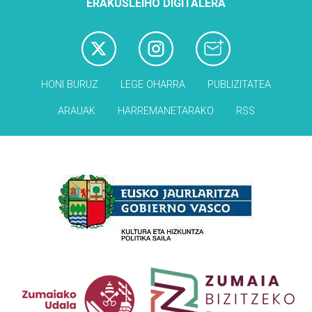
ERAKUSLEIHO DIGITALERA
HONI BURUZ
LEGE OHARRA
PUBLIZITATEA
ARAUAK
HARREMANETARAKO
RSS
Babesleak