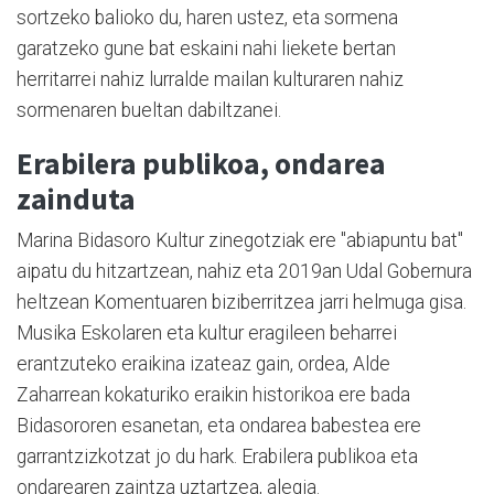
sortzeko balioko du, haren ustez, eta sormena
garatzeko gune bat eskaini nahi liekete bertan
herritarrei nahiz lurralde mailan kulturaren nahiz
sormenaren bueltan dabiltzanei.
Erabilera publikoa, ondarea
zainduta
Marina Bidasoro Kultur zinegotziak ere "abiapuntu bat"
aipatu du hitzartzean, nahiz eta 2019an Udal Gobernura
heltzean Komentuaren biziberritzea jarri helmuga gisa.
Musika Eskolaren eta kultur eragileen beharrei
erantzuteko eraikina izateaz gain, ordea, Alde
Zaharrean kokaturiko eraikin historikoa ere bada
Bidasororen esanetan, eta ondarea babestea ere
garrantzizkotzat jo du hark. Erabilera publikoa eta
ondarearen zaintza uztartzea, alegia.