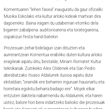
Komentuaren "lehen fasea" inauguratu da gaur ofizialki:
Musika Eskolako eta kultur arloko kideak martxan dira
dagoeneko. Baina iragarri du udaberrian etorriko dela
bigarren zabalpena: auditorioarena eta lorategiarena,
ospakizun festa handi batekin.
Prozesuan zehar bidelagun izan dituzten eta
aurrerantzean Komentua erabiliko duten kultura arloko
eragileak aipatu ditu, bestalde, Miriam Romatet Kultur
teknikariak. Zutrikeko Alex Olidenek eta San Pedro
abesbatzako Itxaso Aldalurrek ilusioa aipatu dute
ekitaldian, "oraindik ere beharren inguruan hausnartu eta
horretara egokitu beharra badago ere". Mojek elkar
entzuten dakitela nabarmendu du Aldalurrek, eta haren
ustez, balore hori bera indartzeko balioko die prozesuak