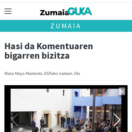
ZUMAIA
Hasi da Komentuaren
bigarren bizitza
Maria Maya Manterola
2025eko irailaren 24a