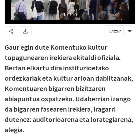
Entzun
Gaur egin dute Komentuko kultur
topagunearen irekiera ekitaldi ofiziala.
Bertan elkartu dira instituzioetako
ordezkariak eta kultur arloan dabiltzanak,
Komentuaren bigarren bizitzaren
abiapuntua ospatzeko. Udaberrian izango
da bigarren fasearen irekiera, iragarri
dutenez: auditorioarena eta lorategiarena,
alegia.