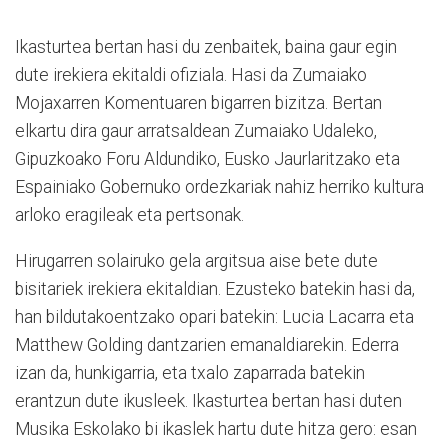
Ikasturtea bertan hasi du zenbaitek, baina gaur egin
dute irekiera ekitaldi ofiziala. Hasi da Zumaiako
Mojaxarren Komentuaren bigarren bizitza. Bertan
elkartu dira gaur arratsaldean Zumaiako Udaleko,
Gipuzkoako Foru Aldundiko, Eusko Jaurlaritzako eta
Espainiako Gobernuko ordezkariak nahiz herriko kultura
arloko eragileak eta pertsonak.
Hirugarren solairuko gela argitsua aise bete dute
bisitariek irekiera ekitaldian. Ezusteko batekin hasi da,
han bildutakoentzako opari batekin: Lucia Lacarra eta
Matthew Golding dantzarien emanaldiarekin. Ederra
izan da, hunkigarria, eta txalo zaparrada batekin
erantzun dute ikusleek. Ikasturtea bertan hasi duten
Musika Eskolako bi ikaslek hartu dute hitza gero: esan