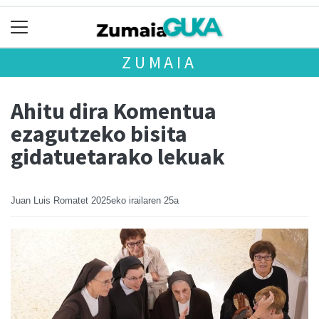
ZUMAIA
Ahitu dira Komentua
ezagutzeko bisita
gidatuetarako lekuak
Juan Luis Romatet
2025eko irailaren 25a