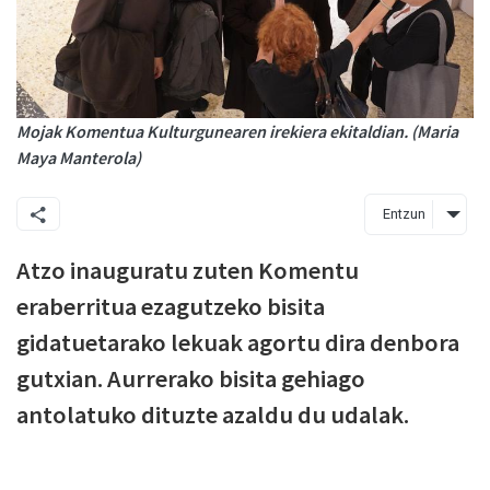
Mojak Komentua Kulturgunearen irekiera ekitaldian. (Maria
Maya Manterola)
Entzun
Atzo inauguratu zuten Komentu
eraberritua ezagutzeko bisita
gidatuetarako lekuak agortu dira denbora
gutxian. Aurrerako bisita gehiago
antolatuko dituzte azaldu du udalak.