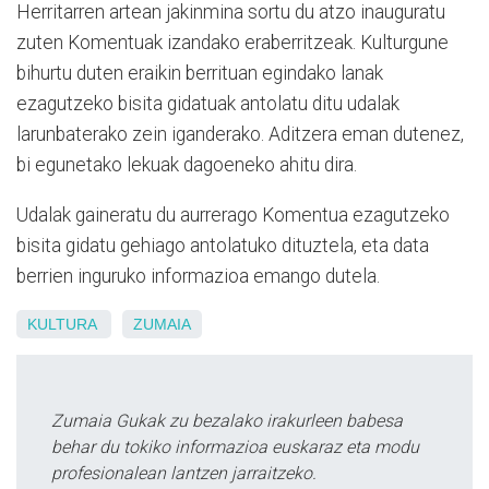
Herritarren artean jakinmina sortu du atzo inauguratu
zuten Komentuak izandako eraberritzeak. Kulturgune
bihurtu duten eraikin berrituan egindako lanak
ezagutzeko bisita gidatuak antolatu ditu udalak
larunbaterako zein iganderako. Aditzera eman dutenez,
bi egunetako lekuak dagoeneko ahitu dira.
Udalak gaineratu du aurrerago Komentua ezagutzeko
bisita gidatu gehiago antolatuko dituztela, eta data
berrien inguruko informazioa emango dutela.
KULTURA
ZUMAIA
Zumaia Gukak zu bezalako irakurleen babesa
behar du tokiko informazioa euskaraz eta modu
profesionalean lantzen jarraitzeko.