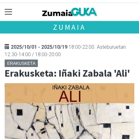
ZUMAIA
2025/10/01 - 2025/10/19
18:00-22:00. Asteburuetan:
12.30-14:00 / 18:00-20:00
ERAKUSKETA
Erakusketa: Iñaki Zabala 'Ali'