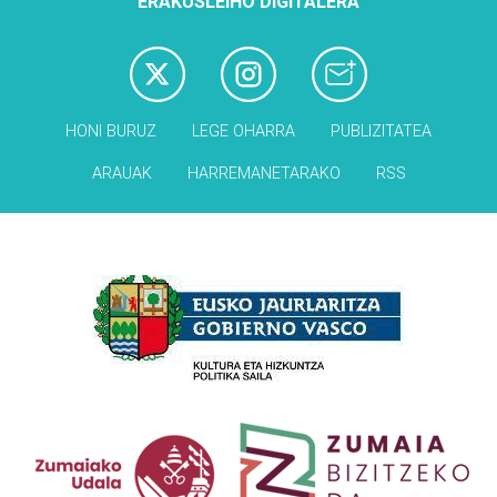
ERAKUSLEIHO DIGITALERA
HONI BURUZ
LEGE OHARRA
PUBLIZITATEA
ARAUAK
HARREMANETARAKO
RSS
Babesleak