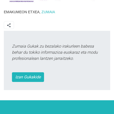
EMAKUMEON ETXEA,
ZUMAIA
Zumaia Gukak zu bezalako irakurleen babesa
behar du tokiko informazioa euskaraz eta modu
profesionalean lantzen jarraitzeko.
Izan Gukakide