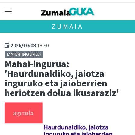
ZUMAIA
2025/10/08
18:30
MAHAI-INGURUA
Mahai-ingurua:
'Haurdunaldiko, jaiotza
inguruko eta jaioberrien
heriotzen dolua ikusaraziz'