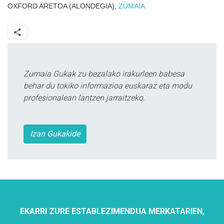
OXFORD ARETOA (ALONDEGIA),
ZUMAIA
Zumaia Gukak zu bezalako irakurleen babesa
behar du tokiko informazioa euskaraz eta modu
profesionalean lantzen jarraitzeko.
Izan Gukakide
EKARRI ZURE ESTABLEZIMENDUA MERKATARIEN,