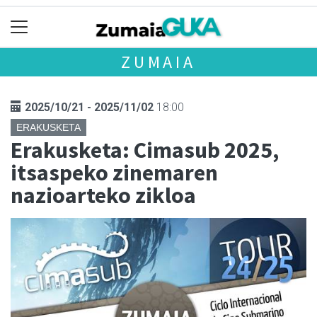
ZUMAIA
2025/10/21 - 2025/11/02
18:00
ERAKUSKETA
Erakusketa: Cimasub 2025,
itsaspeko zinemaren
nazioarteko zikloa