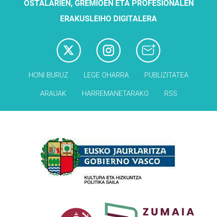
OSTALARIEN, GREMIOEN ETA PROFESIONALEN
ERAKUSLEIHO DIGITALERA
HONI BURUZ
LEGE OHARRA
PUBLIZITATEA
ARAUAK
HARREMANETARAKO
RSS
Babesleak