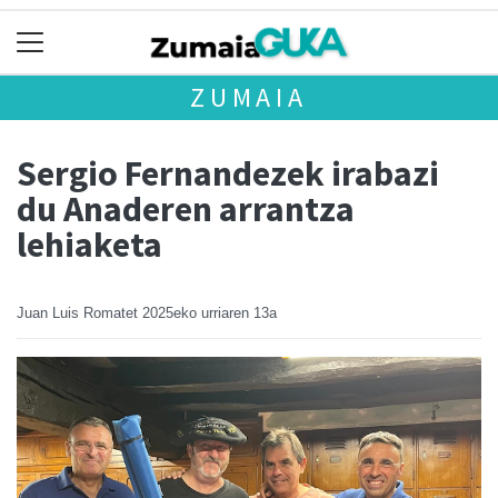
ZUMAIA
Sergio Fernandezek irabazi
du Anaderen arrantza
lehiaketa
Juan Luis Romatet
2025eko urriaren 13a