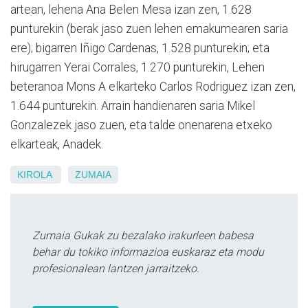
artean, lehena Ana Belen Mesa izan zen, 1.628
punturekin (berak jaso zuen lehen emakumearen saria
ere); bigarren Iñigo Cardenas, 1.528 punturekin; eta
hirugarren Yerai Corrales, 1.270 punturekin, Lehen
beteranoa Mons A elkarteko Carlos Rodriguez izan zen,
1.644 punturekin. Arrain handienaren saria Mikel
Gonzalezek jaso zuen, eta talde onenarena etxeko
elkarteak, Anadek.
KIROLA
ZUMAIA
Zumaia Gukak zu bezalako irakurleen babesa
behar du tokiko informazioa euskaraz eta modu
profesionalean lantzen jarraitzeko.