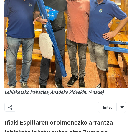
Lehiaketako irabazlea, Anadeko kideekin. (Anade)
Entzun
Iñaki Espillaren oroimenezko arrantza