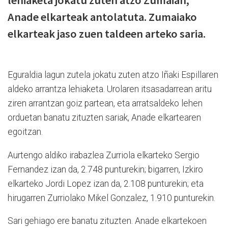
lehiaketa jokatu zuten atzo Zumaian,
Anade elkarteak antolatuta. Zumaiako
elkarteak jaso zuen taldeen arteko saria.
Eguraldia lagun zutela jokatu zuten atzo Iñaki Espillaren
aldeko arrantza lehiaketa. Urolaren itsasadarrean aritu
ziren arrantzan goiz partean, eta arratsaldeko lehen
orduetan banatu zituzten sariak, Anade elkartearen
egoitzan.
Aurtengo aldiko irabazlea Zurriola elkarteko Sergio
Fernandez izan da, 2.748 punturekin; bigarren, Izkiro
elkarteko Jordi Lopez izan da, 2.108 punturekin; eta
hirugarren Zurriolako Mikel Gonzalez, 1.910 punturekin.
Sari gehiago ere banatu zituzten. Anade elkartekoen