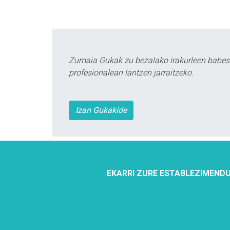
Zumaia Gukak zu bezalako irakurleen babes
profesionalean lantzen jarraitzeko.
Izan Gukakide
EKARRI ZURE ESTABLEZIMENDU