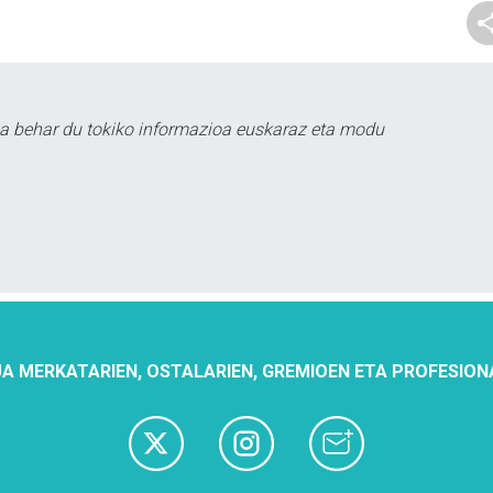
a behar du tokiko informazioa euskaraz eta modu
A MERKATARIEN, OSTALARIEN, GREMIOEN ETA PROFESION