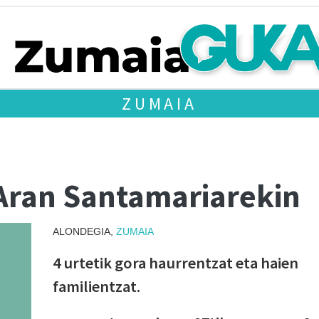
ZUMAIA
 Aran Santamariarekin
ALONDEGIA,
ZUMAIA
4 urtetik gora haurrentzat eta haien
familientzat.