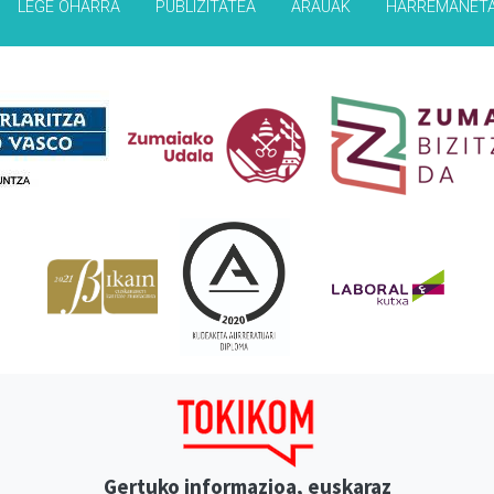
LEGE OHARRA
PUBLIZITATEA
ARAUAK
HARREMANET
Babesleak
Gertuko informazioa, euskaraz