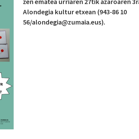
zen ematea urriaren 27tik azaroaren 3r
Alondegia kultur etxean (943-86 10
56/alondegia@zumaia.eus).