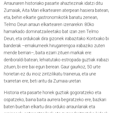
Arraunaren historiako pasarte ahaztezinak idatzi ditu
Zumaiak, Aita Mari elkartearen aterpean hasiera batean,
eta, behin elkarte gastronomikotik banatu zenean,
Telmo Deun arraun elkartearen izenarekin. 80ko
hamarkado dominatzaileetako bat izan zen Telmo
Deun, eta ordukoak dira gizonek irabazitako Kontxako bi
banderak –emakumeek hirugarrengoa irabaziko zuten
mende berrian–, baita ezarri zituen markak ere:
denboraldi batean, lehiatutako estropada guztiak irabazi
zituen, bi ere bai egun berean. Gaur gaurkoz, 50 urte
horietan ez du inoiz zintzilikatu trainerua, eta une
txarretan ere, beti aritu da Zumaia uretan.
Historia eta pasarte horiek guztiak gogoratzeko eta
ospatzeko, baina baita aurrera begiratzeko ere, bazkari
baten bueltan elkartu dira orduko arraunlariak eta