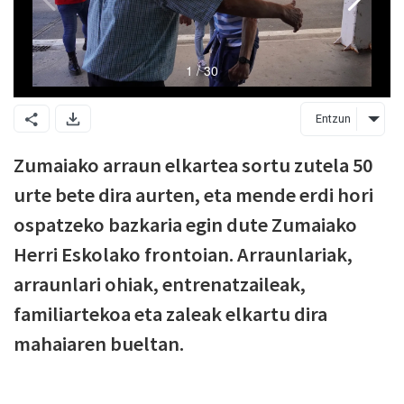
Entzun
Zumaiako arraun elkartea sortu zutela 50
urte bete dira aurten, eta mende erdi hori
ospatzeko bazkaria egin dute Zumaiako
Herri Eskolako frontoian. Arraunlariak,
arraunlari ohiak, entrenatzaileak,
familiartekoa eta zaleak elkartu dira
mahaiaren bueltan.