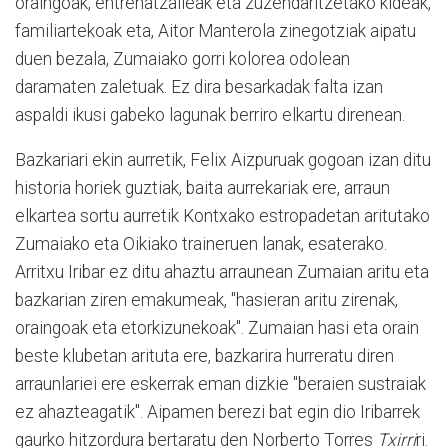
oraingoak, entrenatzaileak eta zuzendaritzetako kideak,
familiartekoak eta, Aitor Manterola zinegotziak aipatu
duen bezala, Zumaiako gorri kolorea odolean
daramaten zaletuak. Ez dira besarkadak falta izan
aspaldi ikusi gabeko lagunak berriro elkartu direnean.
Bazkariari ekin aurretik, Felix Aizpuruak gogoan izan ditu
historia horiek guztiak, baita aurrekariak ere, arraun
elkartea sortu aurretik Kontxako estropadetan aritutako
Zumaiako eta Oikiako traineruen lanak, esaterako.
Arritxu Iribar ez ditu ahaztu arraunean Zumaian aritu eta
bazkarian ziren emakumeak, "hasieran aritu zirenak,
oraingoak eta etorkizunekoak". Zumaian hasi eta orain
beste klubetan arituta ere, bazkarira hurreratu diren
arraunlariei ere eskerrak eman dizkie "beraien sustraiak
ez ahazteagatik". Aipamen berezi bat egin dio Iribarrek
gaurko hitzordura bertaratu den Norberto Torres
Txirri
ri.