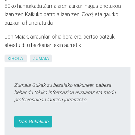
80ko hamarkada Zumaiaren aurkari nagusienetakoa
izan zen Kaikuko patroia izan zen
Txirri
, eta gaurko
bazkarira hurreratu da.
Jon Maiak, arraunlari ohia bera ere, bertso batzuk
abestu ditu bazkariari ekin aurretik.
KIROLA
ZUMAIA
Zumaia Gukak zu bezalako irakurleen babesa
behar du tokiko informazioa euskaraz eta modu
profesionalean lantzen jarraitzeko.
Izan Gukakide