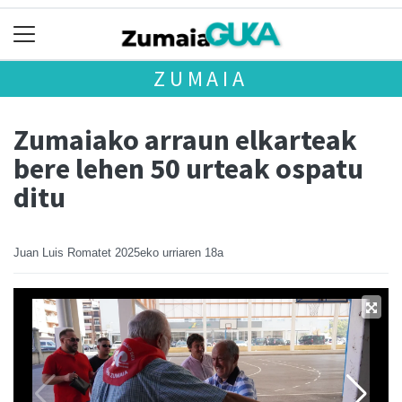
ZUMAIA
Zumaiako arraun elkarteak
bere lehen 50 urteak ospatu
ditu
Juan Luis Romatet
2025eko urriaren 18a