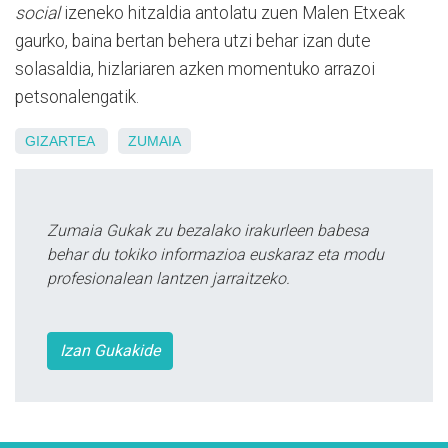
social
izeneko hitzaldia antolatu zuen Malen Etxeak
gaurko, baina bertan behera utzi behar izan dute
solasaldia, hizlariaren azken momentuko arrazoi
petsonalengatik.
GIZARTEA
ZUMAIA
Zumaia Gukak zu bezalako irakurleen babesa
behar du tokiko informazioa euskaraz eta modu
profesionalean lantzen jarraitzeko.
Izan Gukakide