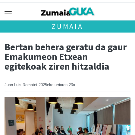
ZUMAIA
Bertan behera geratu da gaur
Emakumeon Etxean
egitekoak ziren hitzaldia
Juan Luis Romatet
2025eko urriaren 23a