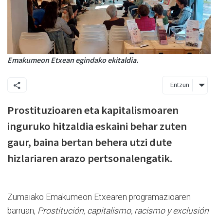
Emakumeon Etxean egindako ekitaldia.
Entzun
Prostituzioaren eta kapitalismoaren
inguruko hitzaldia eskaini behar zuten
gaur, baina bertan behera utzi dute
hizlariaren arazo pertsonalengatik.
Zumaiako Emakumeon Etxearen programazioaren
barruan,
Prostitución, capitalismo, racismo y exclusión