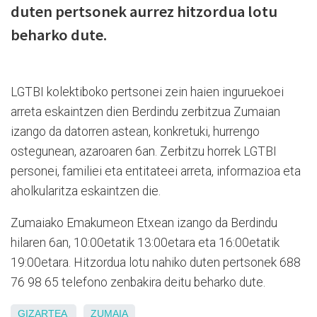
duten pertsonek aurrez hitzordua lotu
beharko dute.
LGTBI kolektiboko pertsonei zein haien inguruekoei
arreta eskaintzen dien Berdindu zerbitzua Zumaian
izango da datorren astean, konkretuki, hurrengo
ostegunean, azaroaren 6an. Zerbitzu horrek LGTBI
personei, familiei eta entitateei arreta, informazioa eta
aholkularitza eskaintzen die.
Zumaiako Emakumeon Etxean izango da Berdindu
hilaren 6an, 10:00etatik 13:00etara eta 16:00etatik
19:00etara. Hitzordua lotu nahiko duten pertsonek 688
76 98 65 telefono zenbakira deitu beharko dute.
GIZARTEA
ZUMAIA