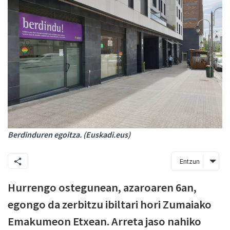
Berdinduren egoitza. (Euskadi.eus)
Entzun
Hurrengo ostegunean, azaroaren 6an,
egongo da zerbitzu ibiltari hori Zumaiako
Emakumeon Etxean. Arreta jaso nahiko