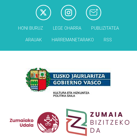
HONI BURUZ
LEGE OHARRA
PUBLIZITATEA
ARAUAK
HARREMANETARAKO
RSS
Babesleak