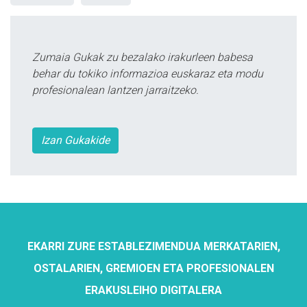
Zumaia Gukak zu bezalako irakurleen babesa
behar du tokiko informazioa euskaraz eta modu
profesionalean lantzen jarraitzeko.
Izan Gukakide
EKARRI ZURE ESTABLEZIMENDUA MERKATARIEN,
OSTALARIEN, GREMIOEN ETA PROFESIONALEN
ERAKUSLEIHO DIGITALERA