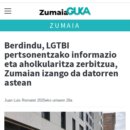
ZUMAIA
Berdindu, LGTBI
pertsonentzako informazio
eta aholkularitza zerbitzua,
Zumaian izango da datorren
astean
Juan Luis Romatet
2025eko urriaren 29a