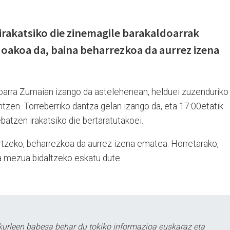
irakatsiko die zinemagile barakaldoarrak
 doakoa da, baina beharrezkoa da aurrez izena
oarra Zumaian izango da astelehenean, helduei zuzenduriko
tzen. Torreberriko dantza gelan izango da, eta 17:00etatik
ebatzen irakatsiko die bertaratutakoei.
artzeko, beharrezkoa da aurrez izena ematea. Horretarako,
a mezua bidaltzeko eskatu dute.
urleen babesa behar du tokiko informazioa euskaraz eta