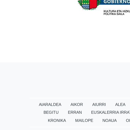
AIARALDEA
AIKOR
AIURRI
ALEA
BEGITU
ERRAN
EUSKALERRIA IRRA
KRONIKA
MAILOPE
NOAUA
O