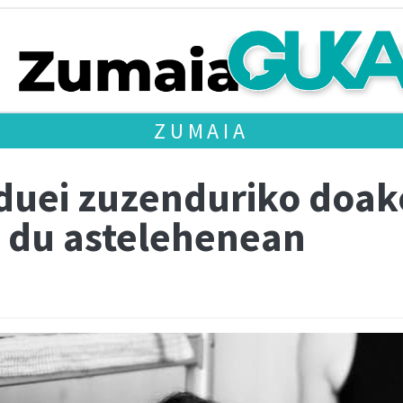
ZUMAIA
duei zuzenduriko doa
o du astelehenean