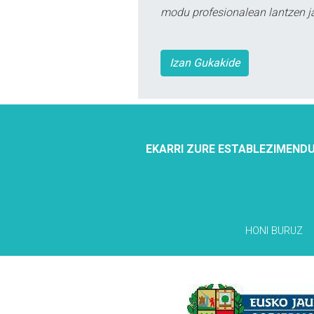
modu profesionalean lantzen ja
Izan Gukakide
EKARRI ZURE ESTABLEZIMENDU
HONI BURUZ