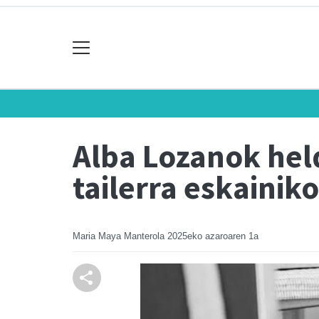
Alba Lozanok hel
tailerra eskainik
Maria Maya Manterola
2025eko azaroaren 1a