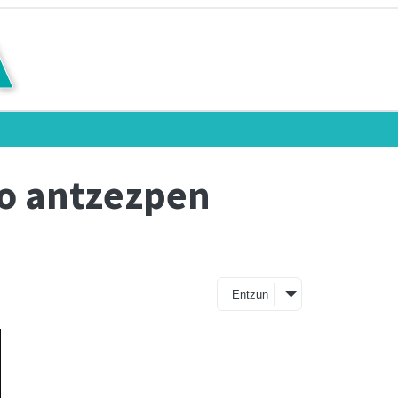
ko antzezpen
Entzun