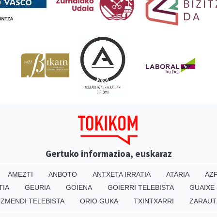
Gertuko informazioa, euskaraz
AMEZTI
ANBOTO
ANTXETA IRRATIA
ATARIA
AZP
TIA
GEURIA
GOIENA
GOIERRI TELEBISTA
GUAIXE
IZMENDI TELEBISTA
ORIO GUKA
TXINTXARRI
ZARAUT