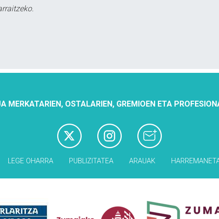
rraitzeko.
A MERKATARIEN, OSTALARIEN, GREMIOEN ETA PROFESION
LEGE OHARRA
PUBLIZITATEA
ARAUAK
HARREMANET
Babesleak