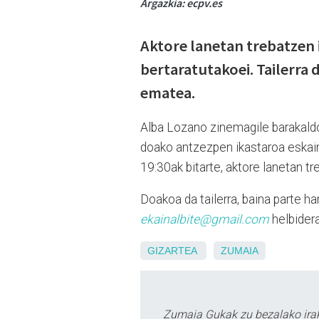
Argazkia: ecpv.es
Aktore lanetan trebatzen 
bertaratutakoei. Tailerra
ematea.
Alba Lozano zinemagile barakald
doako antzezpen ikastaroa eskain
19:30ak bitarte, aktore lanetan tr
Doakoa da tailerra, baina parte h
ekainalbite@gmail.com
helbider
GIZARTEA
ZUMAIA
Zumaia Gukak zu bezalako irak