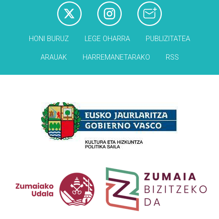
HONI BURUZ
LEGE OHARRA
PUBLIZITATEA
ARAUAK
HARREMANETARAKO
RSS
Babesleak