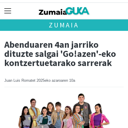
ZUMAIA
Abenduaren 4an jarriko
dituzte salgai 'Go!azen'-eko
kontzertuetarako sarrerak
Juan Luis Romatet
2025eko azaroaren 10a