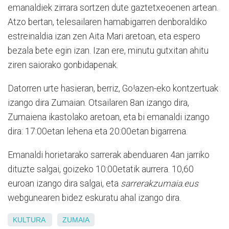
emanaldiek zirrara sortzen dute gaztetxeoenen artean.
Atzo bertan, telesailaren hamabigarren denboraldiko
estreinaldia izan zen Aita Mari aretoan, eta espero
bezala bete egin izan. Izan ere, minutu gutxitan ahitu
ziren saiorako gonbidapenak.
Datorren urte hasieran, berriz, Go!azen-eko kontzertuak
izango dira Zumaian. Otsailaren 8an izango dira,
Zumaiena ikastolako aretoan, eta bi emanaldi izango
dira: 17:00etan lehena eta 20:00etan bigarrena.
Emanaldi horietarako sarrerak abenduaren 4an jarriko
dituzte salgai, goizeko 10:00etatik aurrera. 10,60
euroan izango dira salgai, eta
sarrerakzumaia.eus
webgunearen bidez eskuratu ahal izango dira.
KULTURA
ZUMAIA