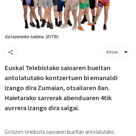
Go!azeneko taldea. (EITB)
Entzun
Euskal Telebistako saioaren bueltan
antolatutako kontzertuen bi emanaldi
izango dira Zumaian, otsailaren 8an.
Haietarako sarrerak abenduaren 4tik
aurrera izango dira salgai.
Go!azen telebista saioaren bueltan antolatutako