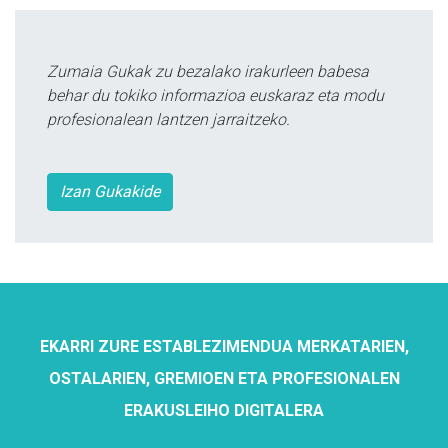
Zumaia Gukak zu bezalako irakurleen babesa
behar du tokiko informazioa euskaraz eta modu
profesionalean lantzen jarraitzeko.
Izan Gukakide
EKARRI ZURE ESTABLEZIMENDUA MERKATARIEN,
OSTALARIEN, GREMIOEN ETA PROFESIONALEN
ERAKUSLEIHO DIGITALERA