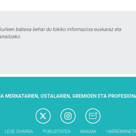
urleen babesa behar du tokiko informazioa euskaraz eta
rraitzeko.
A MERKATARIEN, OSTALARIEN, GREMIOEN ETA PROFESION
LEGE OHARRA
PUBLIZITATEA
ARAUAK
HARREMANET