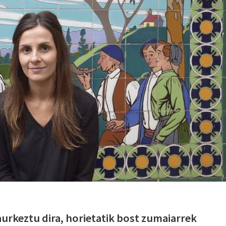
aurkeztu dira, horietatik bost zumaiarrek