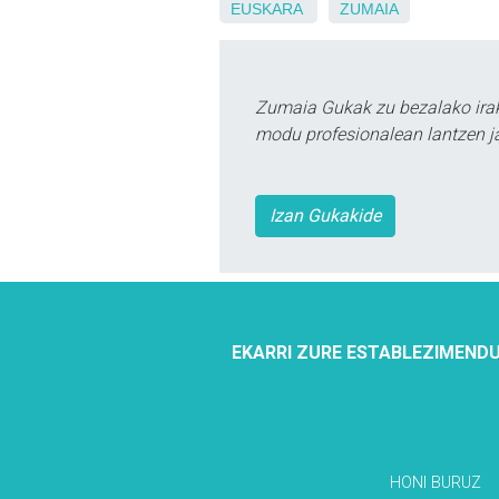
EUSKARA
ZUMAIA
Zumaia Gukak zu bezalako irak
modu profesionalean lantzen ja
Izan Gukakide
EKARRI ZURE ESTABLEZIMENDU
HONI BURUZ