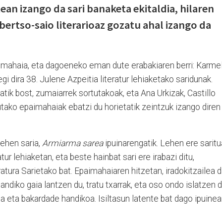
ean izango da sari banaketa ekitaldia, hilaren
bertso-saio literarioaz gozatu ahal izango da
imahaia, eta dagoeneko eman dute erabakiaren berri: Karme
gi dira 38. Julene Azpeitia literatur lehiaketako saridunak.
tatik bost, zumaiarrek sortutakoak, eta Ana Urkizak, Castillo
ako epaimahaiak ebatzi du horietatik zeintzuk izango diren
ehen saria,
Armiarma sarea
ipuinarengatik. Lehen ere saritu
ur lehiaketan, eta beste hainbat sari ere irabazi ditu,
tura Sarietako bat. Epaimahaiaren hitzetan, iradokitzailea 
ndiko gaia lantzen du, tratu txarrak, eta oso ondo islatzen 
 eta bakardade handikoa. Isiltasun latente bat dago ipuine