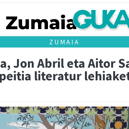
ZUMAIA
, Jon Abril eta Aitor Sa
peitia literatur lehiake