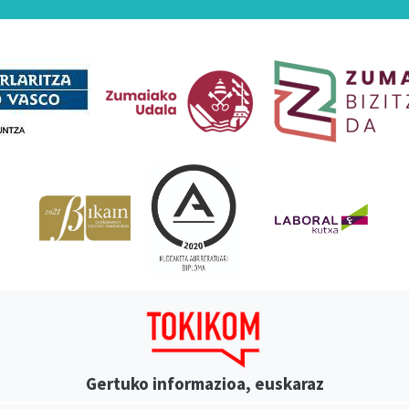
Babesleak
Gertuko informazioa, euskaraz