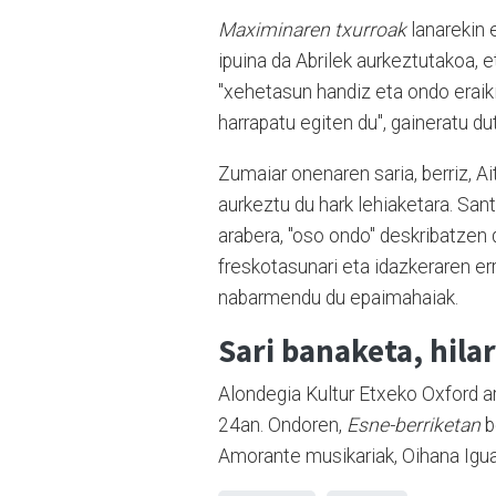
Maximinaren txurroak
lanarekin e
ipuina da Abrilek aurkeztutakoa,
"xehetasun handiz eta ondo eraiki
harrapatu egiten du", gaineratu du
Zumaiar onenaren saria, berriz, Ai
aurkeztu du hark lehiaketara. Sa
arabera, "oso ondo" deskribatzen 
freskotasunari eta idazkeraren er
nabarmendu du epaimahaiak.
Sari banaketa, hila
Alondegia Kultur Etxeko Oxford ar
24an. Ondoren,
Esne-berriketan
b
Amorante musikariak, Oihana Igua