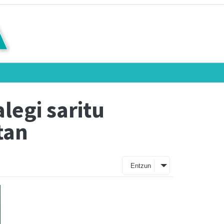
legi saritu
tan
Entzun