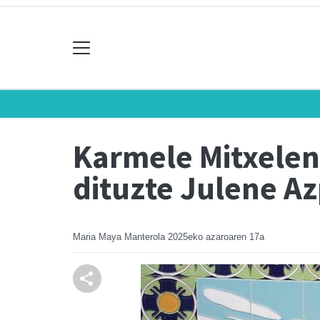
Karmele Mitxelena
dituzte Julene Az
Maria Maya Manterola
2025eko azaroaren 17a