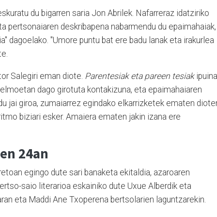
skuratu du bigarren saria Jon Abrilek. Nafarreraz idatziriko
 eta pertsonaiaren deskribapena nabarmendu du epaimahaiak,
a" dagoelako. "Umore puntu bat ere badu lanak eta irakurlea
te.
tor Salegiri eman diote.
Parentesiak eta pareen tesiak
ipuin
ntelmoetan dago girotuta kontakizuna, eta epaimahaiaren
du jai giroa, zumaiarrez egindako elkarrizketek ematen diote
ritmo biziari esker. Amaiera ematen jakin izana ere
ren 24an
etoan egingo dute sari banaketa ekitaldia, azaroaren
ertso-saio literarioa eskainiko dute Uxue Alberdik eta
ran eta Maddi Ane Txoperena bertsolarien laguntzarekin.