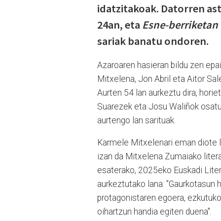
idatzitakoak. Datorren ast
24an, eta
Esne-berriketan
sariak banatu ondoren.
Azaroaren hasieran bildu zen epa
Mitxelena, Jon Abril eta Aitor Sale
Aurten 54 lan aurkeztu dira, horie
Suarezek eta Josu Waliñok osatut
aurtengo lan sarituak.
Karmele Mitxelenari eman diote l
izan da Mitxelena Zumaiako literat
esaterako, 2025eko Euskadi Litera
aurkeztutako lana: "Gaurkotasun ha
protagonistaren egoera, ezkutukoa
oihartzun handia egiten duena".