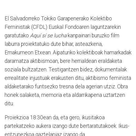
El Salvadorreko Tokiko Garapenerako Kolektibo
Feministak (CFDL) Euskal Fondoaren laguntzarekin
garatutako
Aquí sí se lucha
kanpainari buruzko film
laburra proiektatuko dute bihar, asteazkena,
Emakumeon Etxean. Aipaturiko kolektiboak hamarkadak
daramatza aktibismoan, bere herrialdean eraldaketa
soziala bultzatzen. Testigantzen bidez, dokumentalak
errealitate injustuak erakusten ditu, aktibismo feminista
aldaketarako funtsezko tresna dela agerian utziz. Obra
honek salaketa, memoria eta aldarrikapena uztartzen
ditu.
Proiekzioa 18:30ean da, eta gero, ikusitakoa
partekatzeko aukera izango dute bertaratutakoek. Ikus-
entzunezkoa gaztelaniaz izango da.