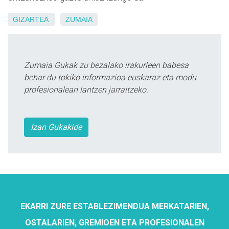
GIZARTEA
ZUMAIA
Zumaia Gukak zu bezalako irakurleen babesa
behar du tokiko informazioa euskaraz eta modu
profesionalean lantzen jarraitzeko.
Izan Gukakide
EKARRI ZURE ESTABLEZIMENDUA MERKATARIEN,
OSTALARIEN, GREMIOEN ETA PROFESIONALEN