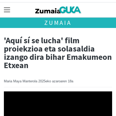
ZUMAIA
'Aquí sí se lucha' film
proiekzioa eta solasaldia
izango dira bihar Emakumeon
Etxean
Maria Maya Manterola
2025eko azaroaren 18a