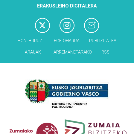
ERAKUSLEIHO DIGITALERA
HONI BURUZ
LEGE OHARRA
PUBLIZITATEA
ARAUAK
HARREMANETARAKO
RSS
Babesleak