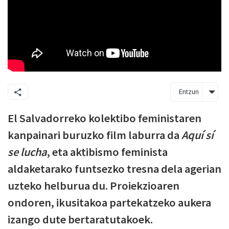
Entzun
El Salvadorreko kolektibo feministaren
kanpainari buruzko film laburra da
Aquí sí
se lucha
, eta aktibismo feminista
aldaketarako funtsezko tresna dela agerian
uzteko helburua du. Proiekzioaren
ondoren, ikusitakoa partekatzeko aukera
izango dute bertaratutakoek.