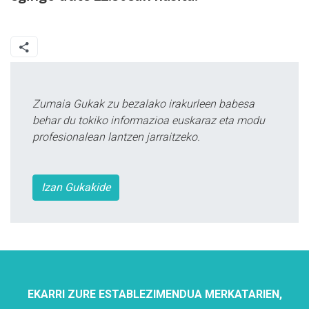
Zumaia Gukak zu bezalako irakurleen babesa
behar du tokiko informazioa euskaraz eta modu
profesionalean lantzen jarraitzeko.
Izan Gukakide
EKARRI ZURE ESTABLEZIMENDUA MERKATARIEN,