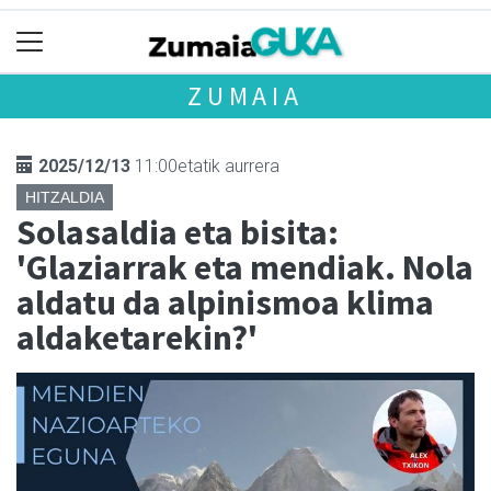
ZUMAIA
2025/12/13
11:00etatik aurrera
HITZALDIA
Solasaldia eta bisita:
'Glaziarrak eta mendiak. Nola
aldatu da alpinismoa klima
aldaketarekin?'