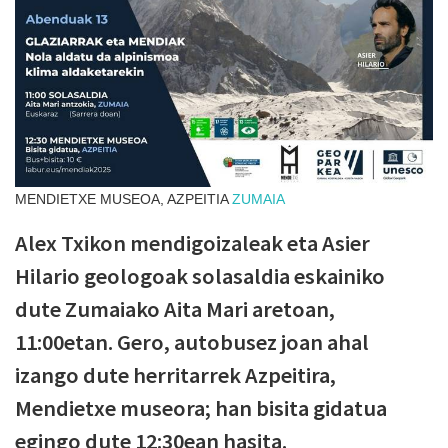
MENDIETXE MUSEOA, AZPEITIA
ZUMAIA
Alex Txikon mendigoizaleak eta Asier
Hilario geologoak solasaldia eskainiko
dute Zumaiako Aita Mari aretoan,
11:00etan. Gero, autobusez joan ahal
izango dute herritarrek Azpeitira,
Mendietxe museora; han bisita gidatua
egingo dute 12:30ean hasita.