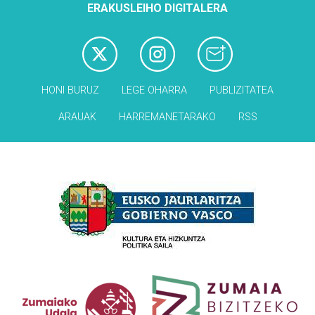
ERAKUSLEIHO DIGITALERA
HONI BURUZ
LEGE OHARRA
PUBLIZITATEA
ARAUAK
HARREMANETARAKO
RSS
Babesleak