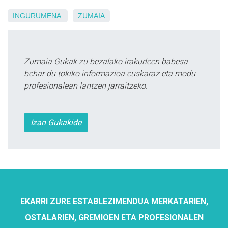
INGURUMENA
ZUMAIA
Zumaia Gukak zu bezalako irakurleen babesa
behar du tokiko informazioa euskaraz eta modu
profesionalean lantzen jarraitzeko.
Izan Gukakide
EKARRI ZURE ESTABLEZIMENDUA MERKATARIEN,
OSTALARIEN, GREMIOEN ETA PROFESIONALEN