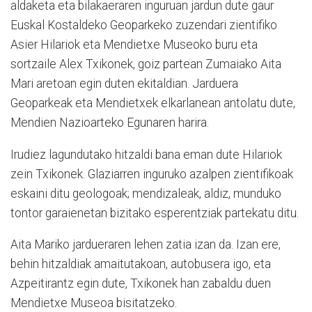
aldaketa eta bilakaeraren inguruan jardun dute gaur
Euskal Kostaldeko Geoparkeko zuzendari zientifiko
Asier Hilariok eta Mendietxe Museoko buru eta
sortzaile Alex Txikonek, goiz partean Zumaiako Aita
Mari aretoan egin duten ekitaldian. Jarduera
Geoparkeak eta Mendietxek elkarlanean antolatu dute,
Mendien Nazioarteko Egunaren harira.
Irudiez lagundutako hitzaldi bana eman dute Hilariok
zein Txikonek. Glaziarren inguruko azalpen zientifikoak
eskaini ditu geologoak; mendizaleak, aldiz, munduko
tontor garaienetan bizitako esperentziak partekatu ditu.
Aita Mariko jardueraren lehen zatia izan da. Izan ere,
behin hitzaldiak amaitutakoan, autobusera igo, eta
Azpeitirantz egin dute, Txikonek han zabaldu duen
Mendietxe Museoa bisitatzeko.