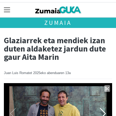
ZUMAIA
Glaziarrek eta mendiek izan
duten aldaketez jardun dute
gaur Aita Marin
Juan Luis Romatet
2025eko abenduaren 13a