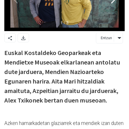
Entzun
Euskal Kostaldeko Geoparkeak eta
Mendietxe Museoak elkarlanean antolatu
dute jarduera, Mendien Nazioarteko
Egunaren harira. Aita Mari hitzaldiak
amaituta, Azpeitian jarraitu du jarduerak,
Alex Txikonek bertan duen museoan.
Azken hamarkadetan glaziarrek eta mendiek izan duten