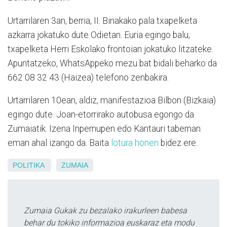
Urtarrilaren 3an, berria, II. Binakako pala txapelketa
azkarra jokatuko dute Odietan. Euria egingo balu,
txapelketa Herri Eskolako frontoian jokatuko litzateke.
Apuntatzeko, WhatsAppeko mezu bat bidali beharko da
662 08 32 43 (Haizea) telefono zenbakira.
Urtarrilaren 10ean, aldiz, manifestazioa Bilbon (Bizkaia)
egingo dute. Joan-etorrirako autobusa egongo da
Zumaiatik. Izena Inpernupen edo Kantauri tabernan
eman ahal izango da. Baita
lotura honen
bidez ere.
POLITIKA
ZUMAIA
Zumaia Gukak zu bezalako irakurleen babesa
behar du tokiko informazioa euskaraz eta modu