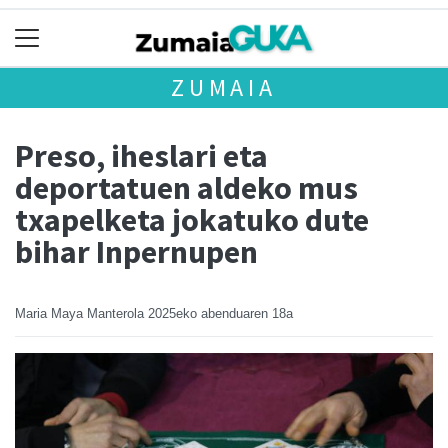
ZUMAIA
Preso, iheslari eta
deportatuen aldeko mus
txapelketa jokatuko dute
bihar Inpernupen
Maria Maya Manterola
2025eko abenduaren 18a