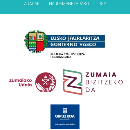
ARAUAK
HARREMANETARAKO
RSS
Babesleak