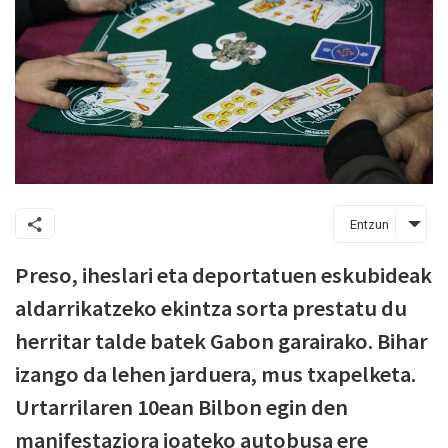
Entzun
Preso, iheslari eta deportatuen eskubideak
aldarrikatzeko ekintza sorta prestatu du
herritar talde batek Gabon garairako. Bihar
izango da lehen jarduera, mus txapelketa.
Urtarrilaren 10ean Bilbon egin den
manifestaziora joateko autobusa ere