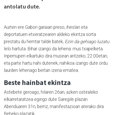
antolatu dute.
Aurten ere Gabon garaian preso, iheslari eta
deportatuen etxeratzearen aldeko ekintza sorta
prestatu du herritar talde batek,
Ezin da gehiago luzatu
lelo hartuta. Bihar izango da lehena: mus txapelketa.
Inpernupen elkartuko dira musean aritzeko, 22:00etan,
eta parte hartu nahi dutenek, nahikoa izango dute ordu
laurden lehenago bertan izena ematea.
Beste hainbat ekintza
Astebete geroago, hilaren 26an, azken ostiraleko
elkarretaratzea egingo dute Saregile plazan.
Abenduaren 31n, berriz, manifestazioan aterako dira
Beheko plazatik.