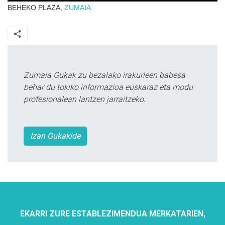
BEHEKO PLAZA,
ZUMAIA
Zumaia Gukak zu bezalako irakurleen babesa
behar du tokiko informazioa euskaraz eta modu
profesionalean lantzen jarraitzeko.
Izan Gukakide
EKARRI ZURE ESTABLEZIMENDUA MERKATARIEN,