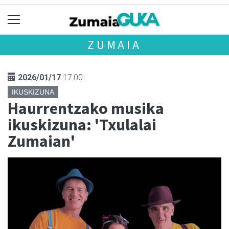
ZUMAIA
2026/01/17
17:00
IKUSKIZUNA
Haurrentzako musika
ikuskizuna: 'Txulalai
Zumaian'