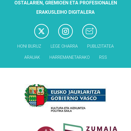
OSTALARIEN, GREMIOEN ETA PROFESIONALEN
ERAKUSLEIHO DIGITALERA
HONI BURUZ
LEGE OHARRA
PUBLIZITATEA
ARAUAK
HARREMANETARAKO
RSS
Babesleak