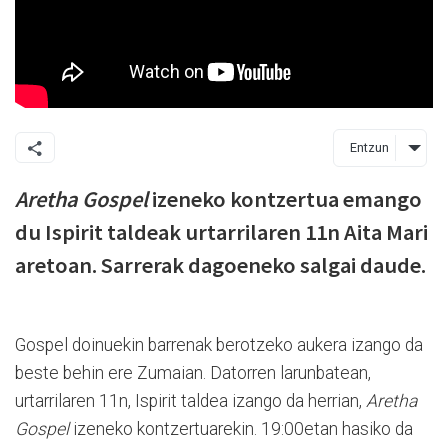
Entzun
Aretha Gospel
izeneko kontzertua emango
du Ispirit taldeak urtarrilaren 11n Aita Mari
aretoan. Sarrerak dagoeneko salgai daude.
Gospel doinuekin barrenak berotzeko aukera izango da
beste behin ere Zumaian. Datorren larunbatean,
urtarrilaren 11n, Ispirit taldea izango da herrian,
Aretha
Gospel
izeneko kontzertuarekin. 19:00etan hasiko da