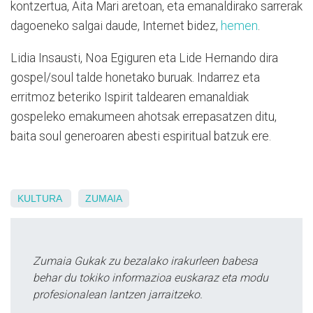
kontzertua, Aita Mari aretoan, eta emanaldirako sarrerak
dagoeneko salgai daude, Internet bidez,
hemen
.
Lidia Insausti, Noa Egiguren eta Lide Hernando dira
gospel/soul talde honetako buruak. Indarrez eta
erritmoz beteriko Ispirit taldearen emanaldiak
gospeleko emakumeen ahotsak errepasatzen ditu,
baita soul generoaren abesti espiritual batzuk ere.
KULTURA
ZUMAIA
Zumaia Gukak zu bezalako irakurleen babesa
behar du tokiko informazioa euskaraz eta modu
profesionalean lantzen jarraitzeko.