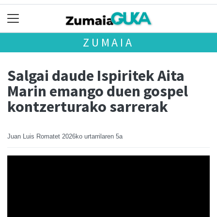
ZUMAIA
Salgai daude Ispiritek Aita
Marin emango duen gospel
kontzerturako sarrerak
Juan Luis Romatet
2026ko urtarrilaren 5a