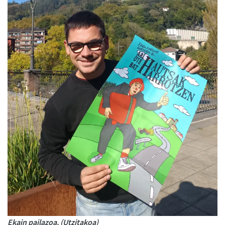
Ekain pailazoa. (Utzitakoa)