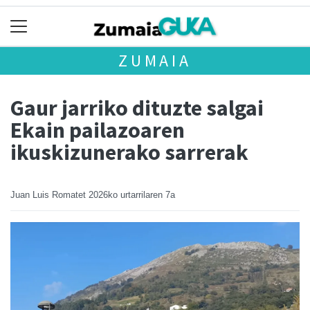
ZUMAIA
Gaur jarriko dituzte salgai
Ekain pailazoaren
ikuskizunerako sarrerak
Juan Luis Romatet
2026ko urtarrilaren 7a