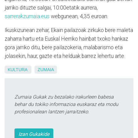
jarriko dituzte salgai, 10:00etatik aurrera,
sarrerakzumaia.eus
webgunean, 4,35 euroan.
Ikuskizunean zehar, Ekain pailazoak zirkuko bere maleta
zaharra hartu eta Euskal Herriko hainbat txoko hankaz
gora jarriko ditu, bere pailazokeria, malabarismo eta
jolasekin, haur, gazte eta helduak barrez lehertu arte.
KULTURA
ZUMAIA
Zumaia Gukak zu bezalako irakurleen babesa
behar du tokiko informazioa euskaraz eta modu
profesionalean lantzen jarraitzeko.
Izan Gukakide