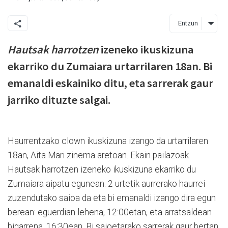
Entzun
Hautsak harrotzen
izeneko ikuskizuna
ekarriko du Zumaiara urtarrilaren 18an. Bi
emanaldi eskainiko ditu, eta sarrerak gaur
jarriko dituzte salgai.
Haurrentzako clown ikuskizuna izango da urtarrilaren
18an, Aita Mari zinema aretoan. Ekain pailazoak
Hautsak harrotzen izeneko ikuskizuna ekarriko du
Zumaiara aipatu egunean. 2 urtetik aurrerako haurrei
zuzendutako saioa da eta bi emanaldi izango dira egun
berean: eguerdian lehena, 12:00etan, eta arratsaldean
bigarrena, 16:30ean. Bi saioetarako sarrerak gaur bertan