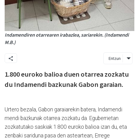
Indamendiren otarrearen irabazlea, sariarekin. (Indamendi
M.B.)
Entzun
1.800 euroko balioa duen otarrea zozkatu
du Indamendi bazkunak Gabon garaian.
Urtero bezala, Gabon garaiarekin batera, Indamendi
mendi bazkunak otarrea zozkatu da. Eguberrietan
zozkatutako saskiak 1.800 euroko balioa izan du, eta
zenbaki sariduna pasa den asteartean, Errege