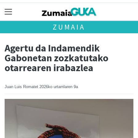
ZUMAIA
Agertu da Indamendik
Gabonetan zozkatutako
otarrearen irabazlea
Juan Luis Romatet
2026ko urtarrilaren 9a