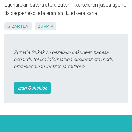
Egunarekin batera atera zuten. Txartelaren jabea agertu
da dagoeneko, eta eraman du etxera saria.
GIZARTEA
ZUMAIA
Zumaia Gukak zu bezalako irakurleen babesa
behar du tokiko informazioa euskaraz eta modu
profesionalean lantzen jarraitzeko.
Izan Gukakide