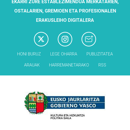
EKARRI ZURE ESTABLEZIMENDUA MERKATARIEN,
OSTALARIEN, GREMIOEN ETA PROFESIONALEN
ERAKUSLEIHO DIGITALERA
HONI BURUZ
LEGE OHARRA
PUBLIZITATEA
ARAUAK
HARREMANETARAKO
RSS
Babesleak