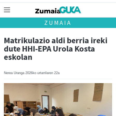
ZUMAIA
Matrikulazio aldi berria ireki
dute HHI-EPA Urola Kosta
eskolan
Nerea Uranga
2026ko urtarrilaren 22a