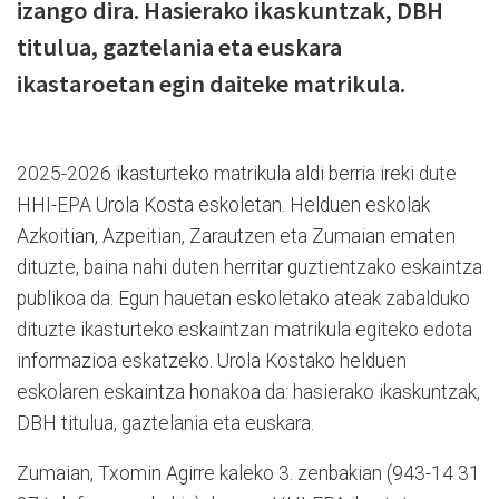
izango dira. Hasierako ikaskuntzak, DBH
titulua, gaztelania eta euskara
ikastaroetan egin daiteke matrikula.
2025-2026 ikasturteko matrikula aldi berria ireki dute
HHI-EPA Urola Kosta eskoletan. Helduen eskolak
Azkoitian, Azpeitian, Zarautzen eta Zumaian ematen
dituzte, baina nahi duten herritar guztientzako eskaintza
publikoa da. Egun hauetan eskoletako ateak zabalduko
dituzte ikasturteko eskaintzan matrikula egiteko edota
informazioa eskatzeko. Urola Kostako helduen
eskolaren eskaintza honakoa da: hasierako ikaskuntzak,
DBH titulua, gaztelania eta euskara.
Zumaian, Txomin Agirre kaleko 3. zenbakian (943-14 31