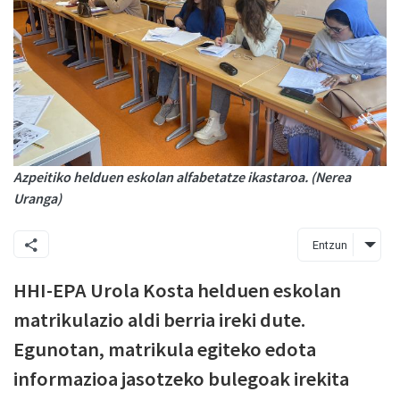
Azpeitiko helduen eskolan alfabetatze ikastaroa. (Nerea
Uranga)
Entzun
HHI-EPA Urola Kosta helduen eskolan
matrikulazio aldi berria ireki dute.
Egunotan, matrikula egiteko edota
informazioa jasotzeko bulegoak irekita