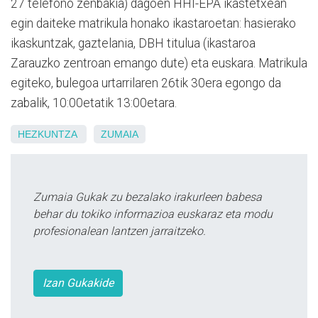
27 telefono zenbakia) dagoen HHI-EPA ikastetxean
egin daiteke matrikula honako ikastaroetan: hasierako
ikaskuntzak, gaztelania, DBH titulua (ikastaroa
Zarauzko zentroan emango dute) eta euskara. Matrikula
egiteko, bulegoa urtarrilaren 26tik 30era egongo da
zabalik, 10:00etatik 13:00etara.
HEZKUNTZA
ZUMAIA
Zumaia Gukak zu bezalako irakurleen babesa
behar du tokiko informazioa euskaraz eta modu
profesionalean lantzen jarraitzeko.
Izan Gukakide