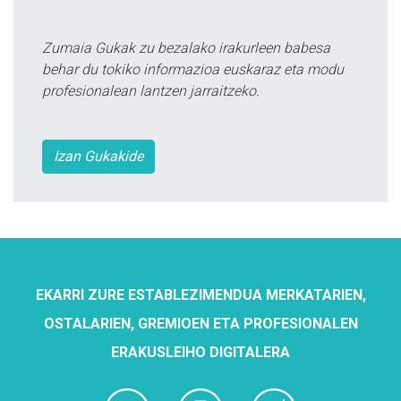
Zumaia Gukak zu bezalako irakurleen babesa
behar du tokiko informazioa euskaraz eta modu
profesionalean lantzen jarraitzeko.
Izan Gukakide
EKARRI ZURE ESTABLEZIMENDUA MERKATARIEN,
OSTALARIEN, GREMIOEN ETA PROFESIONALEN
ERAKUSLEIHO DIGITALERA