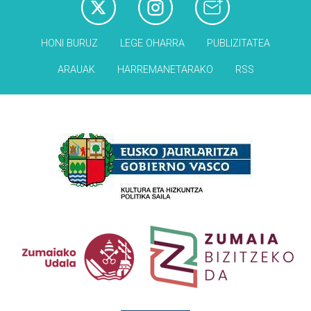
HONI BURUZ
LEGE OHARRA
PUBLIZITATEA
ARAUAK
HARREMANETARAKO
RSS
Babesleak