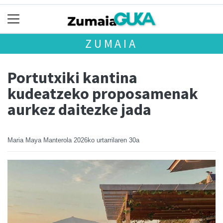
ZUMAIA
Portutxiki kantina
kudeatzeko proposamenak
aurkez daitezke jada
Maria Maya Manterola
2026ko urtarrilaren 30a