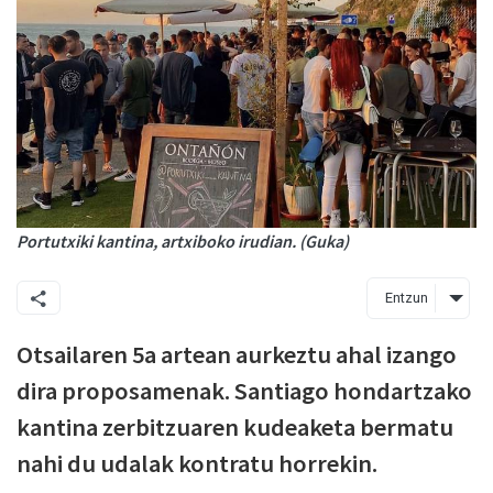
Portutxiki kantina, artxiboko irudian. (Guka)
Entzun
Otsailaren 5a artean aurkeztu ahal izango
dira proposamenak. Santiago hondartzako
kantina zerbitzuaren kudeaketa bermatu
nahi du udalak kontratu horrekin.