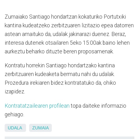
Zumaiako Santiago hondartzan kokaturiko Portutxiki
kantina kudeatzeko zerbitzuaren lizitazio epea datorren
astean amaituko da, udalak jakinarazi duenez. Beraz,
interesa dutenek otsailaren 5eko 15:00ak baino lehen
aurkeztu beharko dituzte beren proposamenak.
Kontratu horrekin Santiago hondartzako kantina
zerbitzuaren kudeaketa bermatu nahi du udalak.
Prozedura irekiaren bidez kontratatuko da, ohiko
izapidez.
Kontratatzailearen profilean
topa daiteke informazio
gehiago.
UDALA
ZUMAIA