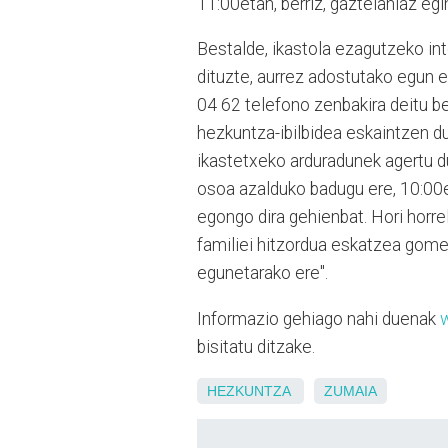
11:00etan, berriz, gaztelaniaz egi
Bestalde, ikastola ezagutzeko int
dituzte, aurrez adostutako egun 
04 62 telefono zenbakira deitu be
hezkuntza-ibilbidea eskaintzen du
ikastetxeko arduradunek agertu du
osoa azalduko badugu ere, 10:00e
egongo dira gehienbat. Hori horre
familiei hitzordua eskatzea gome
egunetarako ere".
Informazio gehiago nahi duenak
bisitatu ditzake.
HEZKUNTZA
ZUMAIA