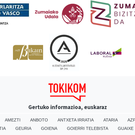
Gertuko informazioa, euskaraz
AMEZTI
ANBOTO
ANTXETA IRRATIA
ATARIA
AZP
TIA
GEURIA
GOIENA
GOIERRI TELEBISTA
GUAIXE