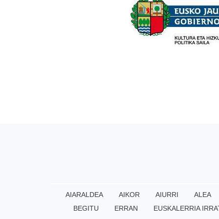
AIARALDEA
AIKOR
AIURRI
ALEA
BEGITU
ERRAN
EUSKALERRIA IRRA