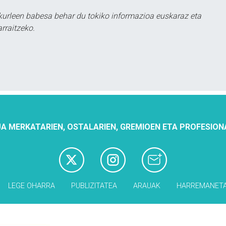
urleen babesa behar du tokiko informazioa euskaraz eta
rraitzeko.
A MERKATARIEN, OSTALARIEN, GREMIOEN ETA PROFESION
LEGE OHARRA
PUBLIZITATEA
ARAUAK
HARREMANET
Babesleak