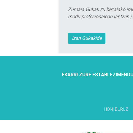
Zumaia Gukak zu bezalako irak
modu profesionalean lantzen ja
Izan Gukakide
EKARRI ZURE ESTABLEZIMENDU
HONI BURUZ