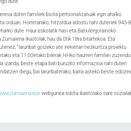
ngo dute.
eresa duten familiek bisita pertsonalizatuak egin ahalko
eta orduan. Horretarako, hitzordua adostu nahi dutenek 943-
harko dute. Haur eskolatik hasi eta Batxilergorainoko
 Zumaiena Ikastolak, hau da 0tik 18ra bitartekoa. Eta
tenez, "larunbat goizeko ate irekietan hezkuntza proiektu
tako eta 11:00etako bilerak HHko haurren familiei zuzendu
la izanda, beste etapa bati buruzko informazioa nahi duten
ndatzen diegu, bai larunbaterako, baita asteko beste edozei
www.zumaiena.eus
webgunea edota ikastolako sare soziala