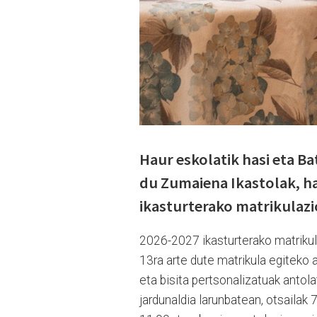
Haur eskolatik hasi eta B
du Zumaiena Ikastolak, ha
ikasturterako matrikulazi
2026-2027 ikasturterako matrikul
13ra arte dute matrikula egiteko 
eta bisita pertsonalizatuak antol
jardunaldia larunbatean, otsailak 