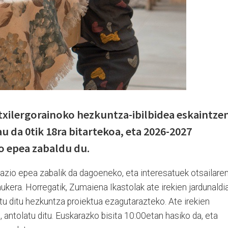
atxilergorainoko hezkuntza-ibilbidea eskaintze
u da 0tik 18ra bitartekoa, eta 2026-2027
o epea zabaldu du.
azio epea zabalik da dagoeneko, eta interesatuek otsailare
aukera. Horregatik, Zumaiena Ikastolak ate irekien jardunaldi
atu ditu hezkuntza proiektua ezagutarazteko. Ate irekien
7, antolatu ditu. Euskarazko bisita 10:00etan hasiko da, eta