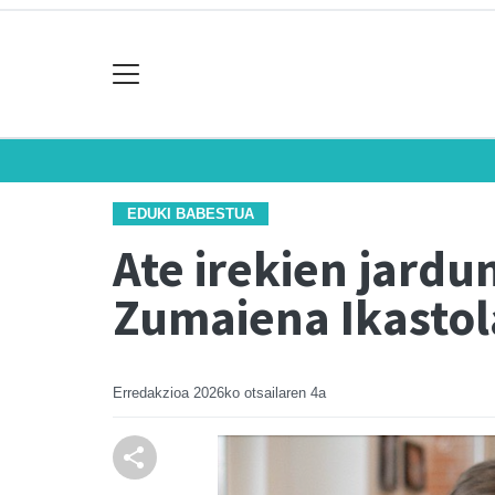
EDUKI BABESTUA
Ate irekien jardu
Zumaiena Ikastol
Erredakzioa
2026ko otsailaren 4a