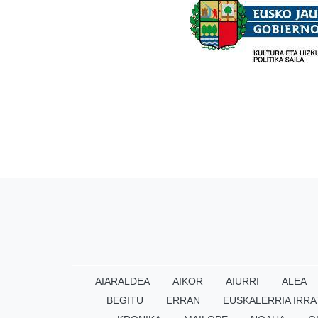
AIARALDEA
AIKOR
AIURRI
ALEA
BEGITU
ERRAN
EUSKALERRIA IRRA