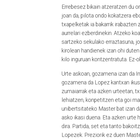
Errebesez bikain atzeratzen du o
joan da, pilota ondo kokatzera e
txapelketak ia bakarrik irabazten 
aurrelari ezberdinekin. Atzeko ko
sartzeko sekulako erraztasuna, jok
kirolean handienek izan ohi duten
kilo inguruan kontzentratuta. Ez-o
Urte askoan, gozamena izan da Im
gozamena da Lopez kantxan ikuste
zumaiarrak eta azken urteetan, txa
lehiatzen, konpetitzen eta goi ma
unibertsitateko Master bat izan 
asko ikasi duena. Eta azken urte 
dira. Partida, set eta tanto bako
Lopezek. Preziorik ez duen Maste