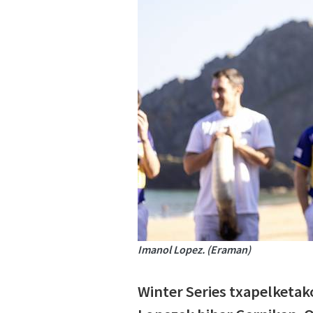
Imanol Lopez. (Eraman)
Winter Series txapelketak