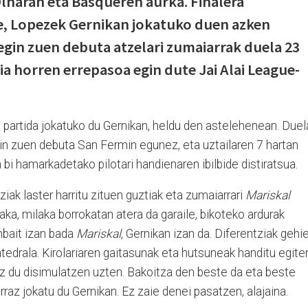
lharan eta Basqueren aurka. Finalera
be, Lopezek Gernikan jokatuko duen azken
 egin zuen debuta atzelari zumaiarrak duela 23
ria horren errepasoa egin dute Jai Alai League-
partida jokatuko du Gernikan, heldu den astelehenean. Duel
gin zuen debuta San Fermin egunez, eta uztailaren 7 hartan
 bi hamarkadetako pilotari handienaren ibilbide distiratsua.
ziak laster harritu zituen guztiak eta zumaiarrari
Mariskal
aka, milaka borrokatan atera da garaile, bikoteko ardurak
nbait izan bada
Mariskal
, Gernikan izan da. Diferentziak gehi
tedrala. Kirolariaren gaitasunak eta hutsuneak handitu egite
Ez du disimulatzen uzten. Bakoitza den beste da eta beste
raz jokatu du Gernikan. Ez zaie denei pasatzen, alajaina.