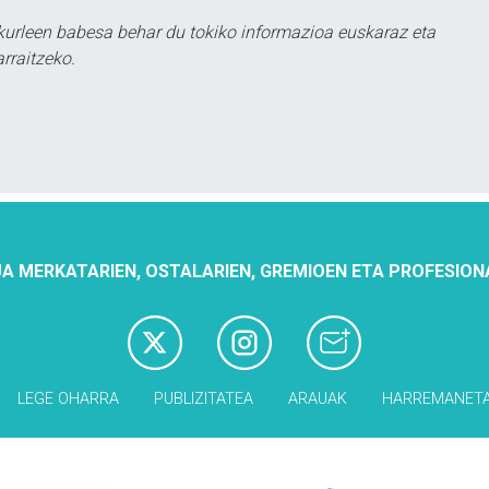
urleen babesa behar du tokiko informazioa euskaraz eta
rraitzeko.
A MERKATARIEN, OSTALARIEN, GREMIOEN ETA PROFESION
LEGE OHARRA
PUBLIZITATEA
ARAUAK
HARREMANET
Babesleak