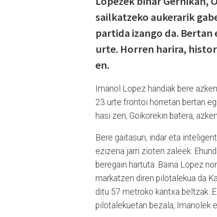
Lopezek bihar Gernikan, O
sailkatzeko aukerarik ga
partida izango da. Bertan
urte. Horren harira, histo
en.
Imanol Lopez handiak bere azken 
23 urte frontoi horretan bertan e
hasi zen, Goikorekin batera, azken
Bere gaitasun, indar eta inteligent
ezizena jarri zioten zaleek. Ehund
beregain hartuta. Baina Lopez no
markatzen diren pilotalekua da Ka
ditu 57 metroko kantxa beltzak. 
pilotalekuetan bezala, Imanolek er