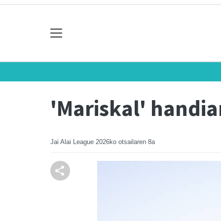
'Mariskal' handia
Jai Alai League
2026ko otsailaren 8a