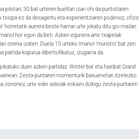
na pilotan, 30 bat urteren bueltan izan ohi da puntistaren
 txispa ez da desagertu eta esperientziaren poderioz, ofizi
e' horretatik aurrera beste hamar urte jokatu ditu goi mailan.
 Imanol hor egon da beti. Azken egunera arte txapelak
lari onena izaten. Duela 15 urteko Imanol 'munstro' bat zen.
 partida kopurua dibertsifikatuz, izugarria da.
katuko duen azken partidaz. Winter bat eta hainbat Grand
bikainean. Zesta-puntaren momenturik baxuenetan itzelezko
a zorionez, urte eder askoak eskaini dizkigu zesta-puntaren