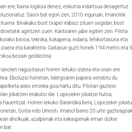
rain ere, baina logikoa denez, eskuma indartsua desagertuz
boluzionatuz. Sasoi bat egon zen, 2010 inguruan, Imanolek
zituena. Binakako bost txapel irabazi zituen segidan, bost
adroetatik agintzen zuen. Kantxaren jabe egiten zen. Pilota
orako bisioa, teknika, kokapena, indarra, lehikortasuna eta
 izaera eta karakterra. Gaitasun guzti horiek 1'94 metro eta 
hikoa bezain geldiezina.
anolen nagusitasun horren lekuko izatea eta orain ere
a. Eboluzio horretan, lidergoaren papera sendotu du
pelketa asko erronka gisa hartu ditu. Pilotari gazteei
ilan jokatzen erakutsi die. Lopezekin jokatze hutsa,
da hauentzat. Horren lekuko Barandika bera, Lopezekin jokat
honetan, Goitia edo Urreisti. Imanol baino 20 urte gazteagoa
itzean aholkuak, azalpenak eta irakaspenak eman dizkie
r bat.