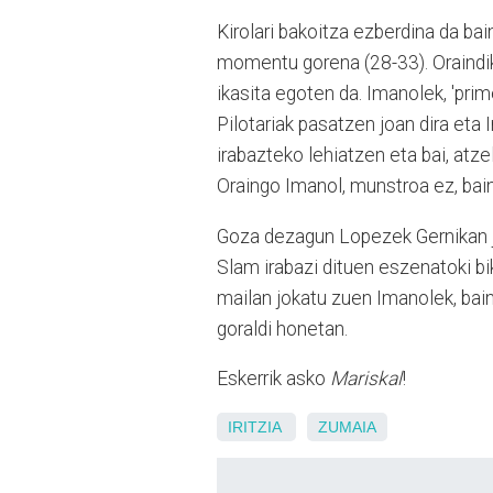
Kirolari bakoitza ezberdina da bai
momentu gorena (28-33). Oraindik
ikasita egoten da. Imanolek, 'prim
Pilotariak pasatzen joan dira eta
irabazteko lehiatzen eta bai, atze
Oraingo Imanol, munstroa ez, baina
Goza dezagun Lopezek Gernikan jo
Slam irabazi dituen eszenatoki 
mailan jokatu zuen Imanolek, bain
goraldi honetan.
Eskerrik asko
Mariskal
!
IRITZIA
ZUMAIA