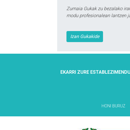
Zumaia Gukak zu bezalako irak
modu profesionalean lantzen ja
Izan Gukakide
EKARRI ZURE ESTABLEZIMENDU
HONI BURUZ