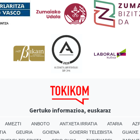
Gertuko informazioa, euskaraz
AMEZTI
ANBOTO
ANTXETA IRRATIA
ATARIA
AZP
TIA
GEURIA
GOIENA
GOIERRI TELEBISTA
GUAIXE