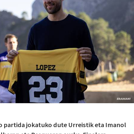
o partida jokatuko dute Urreistik eta Imanol