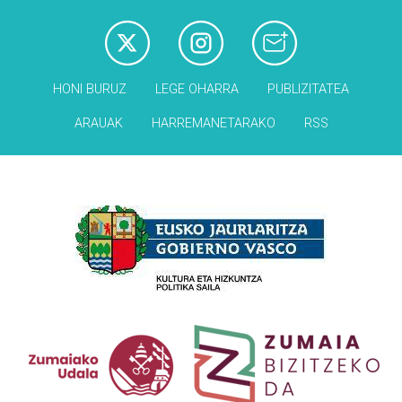
HONI BURUZ
LEGE OHARRA
PUBLIZITATEA
ARAUAK
HARREMANETARAKO
RSS
Babesleak