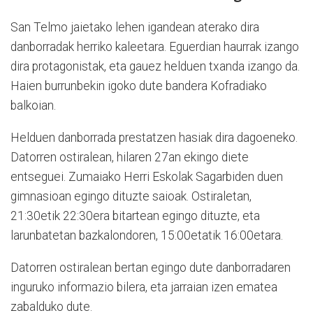
San Telmo jaietako lehen igandean aterako dira
danborradak herriko kaleetara. Eguerdian haurrak izango
dira protagonistak, eta gauez helduen txanda izango da.
Haien burrunbekin igoko dute bandera Kofradiako
balkoian.
Helduen danborrada prestatzen hasiak dira dagoeneko.
Datorren ostiralean, hilaren 27an ekingo diete
entseguei. Zumaiako Herri Eskolak Sagarbiden duen
gimnasioan egingo dituzte saioak. Ostiraletan,
21:30etik 22:30era bitartean egingo dituzte, eta
larunbatetan bazkalondoren, 15:00etatik 16:00etara.
Datorren ostiralean bertan egingo dute danborradaren
inguruko informazio bilera, eta jarraian izen ematea
zabalduko dute.