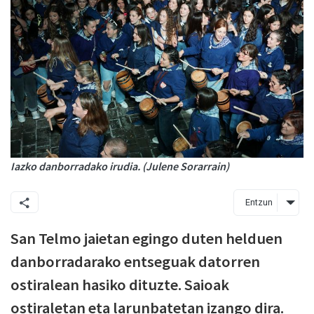
Iazko danborradako irudia. (Julene Sorarrain)
Entzun
San Telmo jaietan egingo duten helduen
danborradarako entseguak datorren
ostiralean hasiko dituzte. Saioak
ostiraletan eta larunbatetan izango dira.