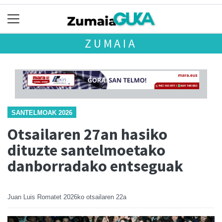
ZUMAIA
SANTELMOAK 2026
Otsailaren 27an hasiko
dituzte santelmoetako
danborradako entseguak
Juan Luis Romatet
2026ko otsailaren 22a