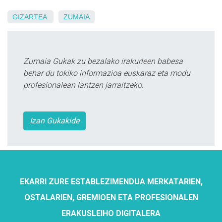
GIZARTEA
ZUMAIA
Zumaia Gukak zu bezalako irakurleen babesa
behar du tokiko informazioa euskaraz eta modu
profesionalean lantzen jarraitzeko.
Izan Gukakide
EKARRI ZURE ESTABLEZIMENDUA MERKATARIEN,
OSTALARIEN, GREMIOEN ETA PROFESIONALEN
ERAKUSLEIHO DIGITALERA