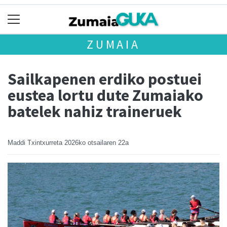
ZUMAIA
Sailkapenen erdiko postuei
eustea lortu dute Zumaiako
batelek nahiz traineruek
Maddi Txintxurreta
2026ko otsailaren 22a