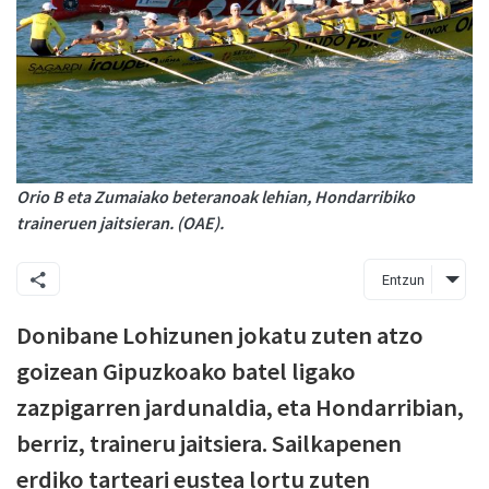
Orio B eta Zumaiako beteranoak lehian, Hondarribiko
traineruen jaitsieran. (OAE).
Entzun
Donibane Lohizunen jokatu zuten atzo
goizean Gipuzkoako batel ligako
zazpigarren jardunaldia, eta Hondarribian,
berriz, traineru jaitsiera. Sailkapenen
erdiko tarteari eustea lortu zuten