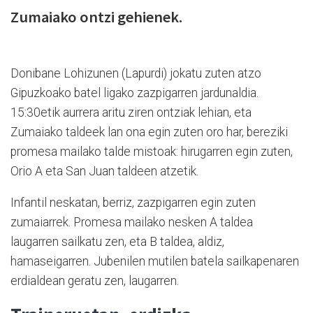
Zumaiako ontzi gehienek.
Donibane Lohizunen (Lapurdi) jokatu zuten atzo
Gipuzkoako batel ligako zazpigarren jardunaldia.
15:30etik aurrera aritu ziren ontziak lehian, eta
Zumaiako taldeek lan ona egin zuten oro har, bereziki
promesa mailako talde mistoak: hirugarren egin zuten,
Orio A eta San Juan taldeen atzetik.
Infantil neskatan, berriz, zazpigarren egin zuten
zumaiarrek. Promesa mailako nesken A taldea
laugarren sailkatu zen, eta B taldea, aldiz,
hamaseigarren. Jubenilen mutilen batela sailkapenaren
erdialdean geratu zen, laugarren.