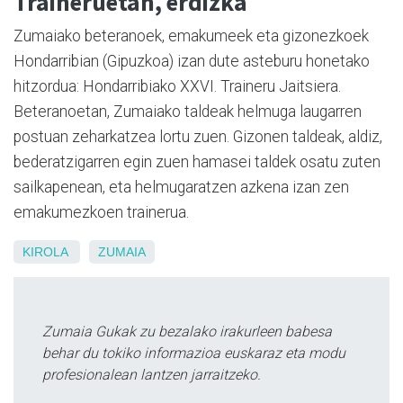
Traineruetan, erdizka
Zumaiako beteranoek, emakumeek eta gizonezkoek
Hondarribian (Gipuzkoa) izan dute asteburu honetako
hitzordua: Hondarribiako XXVI. Traineru Jaitsiera.
Beteranoetan, Zumaiako taldeak helmuga laugarren
postuan zeharkatzea lortu zuen. Gizonen taldeak, aldiz,
bederatzigarren egin zuen hamasei taldek osatu zuten
sailkapenean, eta helmugaratzen azkena izan zen
emakumezkoen trainerua.
KIROLA
ZUMAIA
Zumaia Gukak zu bezalako irakurleen babesa
behar du tokiko informazioa euskaraz eta modu
profesionalean lantzen jarraitzeko.