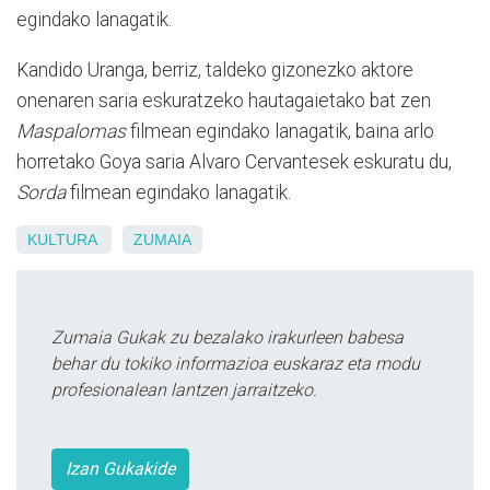
egindako lanagatik.
Kandido Uranga, berriz, taldeko gizonezko aktore
onenaren saria eskuratzeko hautagaietako bat zen
Maspalomas
filmean egindako lanagatik, baina arlo
horretako Goya saria Alvaro Cervantesek eskuratu du,
Sorda
filmean egindako lanagatik.
KULTURA
ZUMAIA
Zumaia Gukak zu bezalako irakurleen babesa
behar du tokiko informazioa euskaraz eta modu
profesionalean lantzen jarraitzeko.
Izan Gukakide