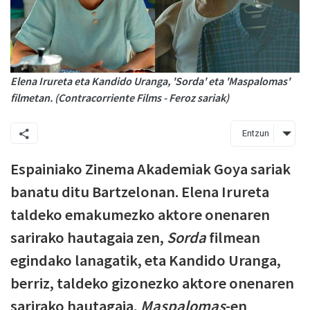
Elena Irureta eta Kandido Uranga, 'Sorda' eta 'Maspalomas'
filmetan. (Contracorriente Films - Feroz sariak)
Entzun
Espainiako Zinema Akademiak Goya sariak
banatu ditu Bartzelonan. Elena Irureta
taldeko emakumezko aktore onenaren
sarirako hautagaia zen,
Sorda
filmean
egindako lanagatik, eta Kandido Uranga,
berriz, taldeko gizonezko aktore onenaren
sarirako hautagaia,
Maspalomas
-en