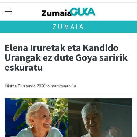
ZUMAIA
Elena Iruretak eta Kandido
Urangak ez dute Goya saririk
eskuratu
Ihintza Elustondo
2026ko martxoaren 1a