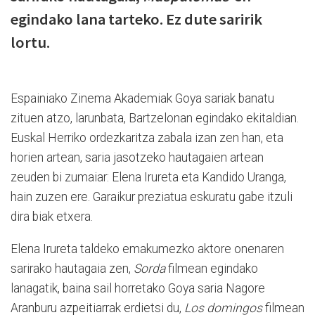
egindako lana tarteko. Ez dute saririk
lortu.
Espainiako Zinema Akademiak Goya sariak banatu
zituen atzo, larunbata, Bartzelonan egindako ekitaldian.
Euskal Herriko ordezkaritza zabala izan zen han, eta
horien artean, saria jasotzeko hautagaien artean
zeuden bi zumaiar: Elena Irureta eta Kandido Uranga,
hain zuzen ere. Garaikur preziatua eskuratu gabe itzuli
dira biak etxera.
Elena Irureta taldeko emakumezko aktore onenaren
sarirako hautagaia zen,
Sorda
filmean egindako
lanagatik, baina sail horretako Goya saria Nagore
Aranburu azpeitiarrak erdietsi du,
Los domingos
filmean