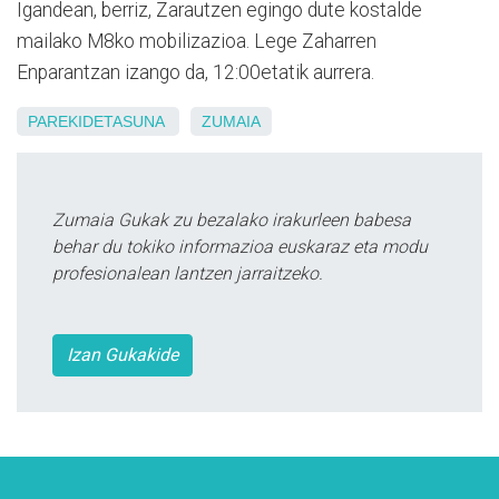
Igandean, berriz, Zarautzen egingo dute kostalde
mailako M8ko mobilizazioa. Lege Zaharren
Enparantzan izango da, 12:00etatik aurrera.
PAREKIDETASUNA
ZUMAIA
Zumaia Gukak zu bezalako irakurleen babesa
behar du tokiko informazioa euskaraz eta modu
profesionalean lantzen jarraitzeko.
Izan Gukakide