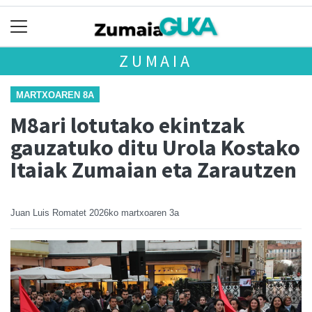
ZUMAIA
MARTXOAREN 8A
M8ari lotutako ekintzak
gauzatuko ditu Urola Kostako
Itaiak Zumaian eta Zarautzen
Juan Luis Romatet
2026ko martxoaren 3a