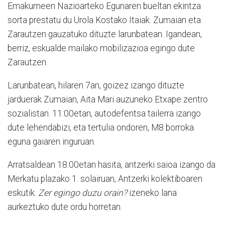
Emakumeen Nazioarteko Egunaren bueltan ekintza
sorta prestatu du Urola Kostako Itaiak. Zumaian eta
Zarautzen gauzatuko dituzte larunbatean. Igandean,
berriz, eskualde mailako mobilizazioa egingo dute
Zarautzen.
Larunbatean, hilaren 7an, goizez izango dituzte
jarduerak Zumaian, Aita Mari auzuneko Etxape zentro
sozialistan. 11:00etan, autodefentsa tailerra izango
dute lehendabizi, eta tertulia ondoren, M8 borroka
eguna gaiaren inguruan.
Arratsaldean 18:00etan hasita, antzerki saioa izango da
Merkatu plazako 1. solairuan, Antzerki kolektiboaren
eskutik.
Zer egingo duzu orain?
izeneko lana
aurkeztuko dute ordu horretan.