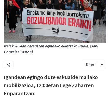
Itaiak 2024an Zarautzen egindako ekintzako irudia. (Jabi
Gonzalez Toston)
Entzun
Igandean egingo dute eskualde mailako
mobilizazioa, 12:00etan Lege Zaharren
Enparantzan.