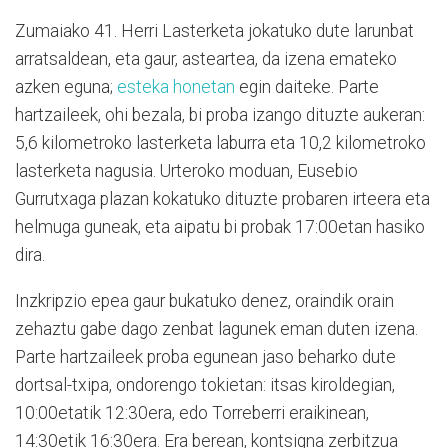
Zumaiako 41. Herri Lasterketa jokatuko dute larunbat
arratsaldean, eta gaur, asteartea, da izena emateko
azken eguna;
esteka honetan
egin daiteke. Parte
hartzaileek, ohi bezala, bi proba izango dituzte aukeran:
5,6 kilometroko lasterketa laburra eta 10,2 kilometroko
lasterketa nagusia. Urteroko moduan, Eusebio
Gurrutxaga plazan kokatuko dituzte probaren irteera eta
helmuga guneak, eta aipatu bi probak 17:00etan hasiko
dira.
Inzkripzio epea gaur bukatuko denez, oraindik orain
zehaztu gabe dago zenbat lagunek eman duten izena.
Parte hartzaileek proba egunean jaso beharko dute
dortsal-txipa, ondorengo tokietan: itsas kiroldegian,
10:00etatik 12:30era, edo Torreberri eraikinean,
14:30etik 16:30era. Era berean, kontsigna zerbitzua