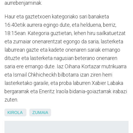
aurrebenjaminak.
Haur eta gaztetxoen kategoriako sari banaketa
16:40etik aurrera egingo dute, eta helduena, berriz,
18:15ean. Kategoria guztietan, lehen hiru sailkatuetzat
eta zumaiar onenarentzat egongo da saria; lasterketa
laburrean gazte eta kadete onenaren sariak emango
dituzte eta lasterketa nagusian beterano onenaren
saria ere emango dute. Iaz Oihana Kortazar mutrikuarra
eta Ismail Chkhicheckh bilbotarra izan ziren herri
lasterketako garaile, eta proba laburren Xabier Labaka
bergararrak eta Eneritz Iraola bidania-goiaztarrak irabazi
zuten.
KIROLA
ZUMAIA