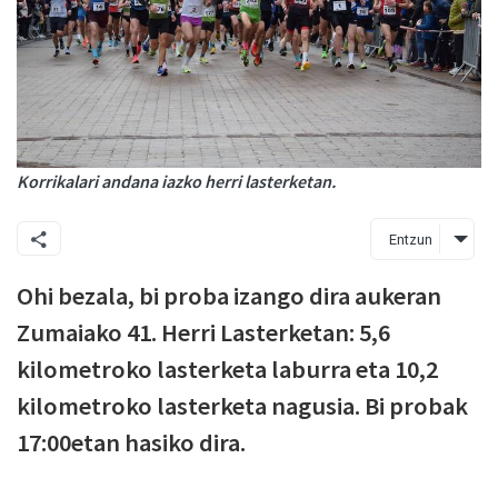
Korrikalari andana iazko herri lasterketan.
Entzun
Ohi bezala, bi proba izango dira aukeran
Zumaiako 41. Herri Lasterketan: 5,6
kilometroko lasterketa laburra eta 10,2
kilometroko lasterketa nagusia. Bi probak
17:00etan hasiko dira.