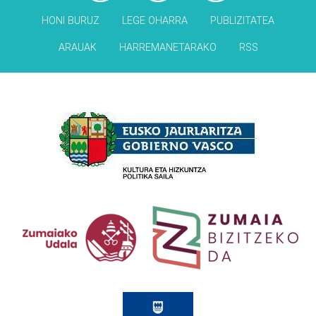
HONI BURUZ
LEGE OHARRA
PUBLIZITATEA
ARAUAK
HARREMANETARAKO
RSS
Babesleak