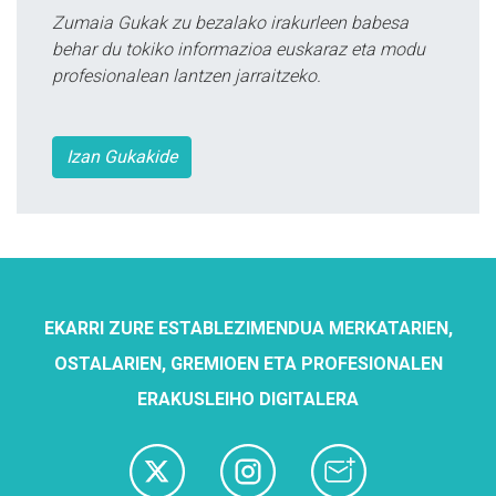
Zumaia Gukak zu bezalako irakurleen babesa
behar du tokiko informazioa euskaraz eta modu
profesionalean lantzen jarraitzeko.
Izan Gukakide
EKARRI ZURE ESTABLEZIMENDUA MERKATARIEN,
OSTALARIEN, GREMIOEN ETA PROFESIONALEN
ERAKUSLEIHO DIGITALERA