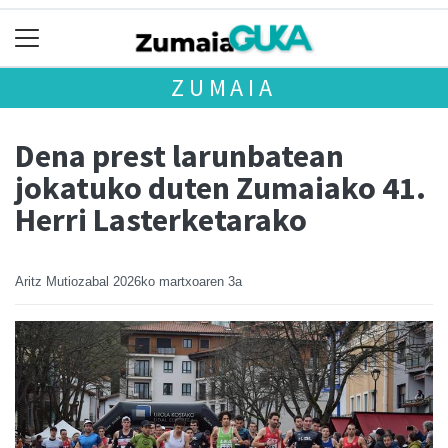
ZUMAIA
Dena prest larunbatean
jokatuko duten Zumaiako 41.
Herri Lasterketarako
Aritz Mutiozabal
2026ko martxoaren 3a