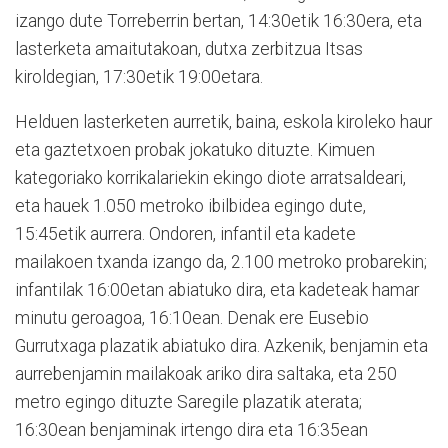
izango dute Torreberrin bertan, 14:30etik 16:30era, eta
lasterketa amaitutakoan, dutxa zerbitzua Itsas
kiroldegian, 17:30etik 19:00etara.
Helduen lasterketen aurretik, baina, eskola kiroleko haur
eta gaztetxoen probak jokatuko dituzte. Kimuen
kategoriako korrikalariekin ekingo diote arratsaldeari,
eta hauek 1.050 metroko ibilbidea egingo dute,
15:45etik aurrera. Ondoren, infantil eta kadete
mailakoen txanda izango da, 2.100 metroko probarekin;
infantilak 16:00etan abiatuko dira, eta kadeteak hamar
minutu geroagoa, 16:10ean. Denak ere Eusebio
Gurrutxaga plazatik abiatuko dira. Azkenik, benjamin eta
aurrebenjamin mailakoak ariko dira saltaka, eta 250
metro egingo dituzte Saregile plazatik aterata;
16:30ean benjaminak irtengo dira eta 16:35ean