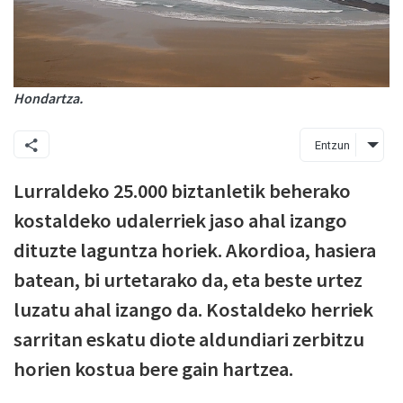
Hondartza.
Entzun
Lurraldeko 25.000 biztanletik beherako
kostaldeko udalerriek jaso ahal izango
dituzte laguntza horiek. Akordioa, hasiera
batean, bi urtetarako da, eta beste urtez
luzatu ahal izango da. Kostaldeko herriek
sarritan eskatu diote aldundiari zerbitzu
horien kostua bere gain hartzea.