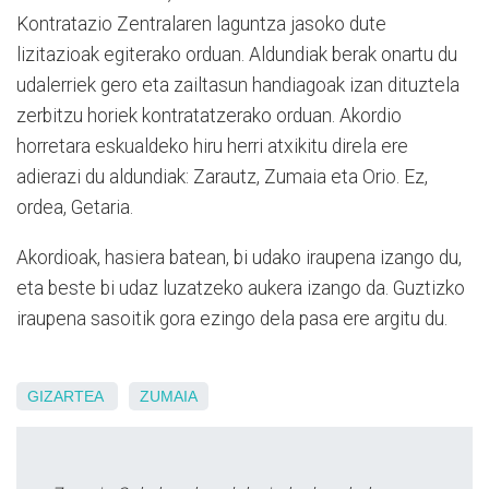
Kontratazio Zentralaren laguntza jasoko dute
lizitazioak egiterako orduan. Aldundiak berak onartu du
udalerriek gero eta zailtasun handiagoak izan dituztela
zerbitzu horiek kontratatzerako orduan. Akordio
horretara eskualdeko hiru herri atxikitu direla ere
adierazi du aldundiak: Zarautz, Zumaia eta Orio. Ez,
ordea, Getaria.
Akordioak, hasiera batean, bi udako iraupena izango du,
eta beste bi udaz luzatzeko aukera izango da. Guztizko
iraupena sasoitik gora ezingo dela pasa ere argitu du.
GIZARTEA
ZUMAIA