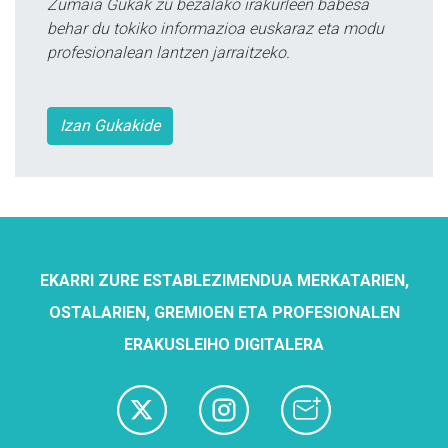
Zumaia Gukak zu bezalako irakurleen babesa
behar du tokiko informazioa euskaraz eta modu
profesionalean lantzen jarraitzeko.
Izan Gukakide
EKARRI ZURE ESTABLEZIMENDUA MERKATARIEN,
OSTALARIEN, GREMIOEN ETA PROFESIONALEN
ERAKUSLEIHO DIGITALERA