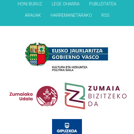
HONI BURUZ
LEGE OHARRA
PUBLIZITATEA
ARAUAK
HARREMANETARAKO
RSS
Babesleak