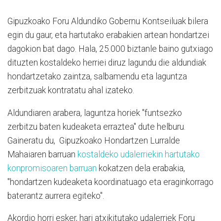
Gipuzkoako Foru Aldundiko Gobernu Kontseiluak bilera
egin du gaur, eta hartutako erabakien artean hondartzei
dagokion bat dago. Hala, 25.000 biztanle baino gutxiago
dituzten kostaldeko herriei diruz lagundu die aldundiak
hondartzetako zaintza, salbamendu eta laguntza
zerbitzuak kontratatu ahal izateko.
Aldundiaren arabera, laguntza horiek "funtsezko
zerbitzu baten kudeaketa erraztea" dute helburu.
Gaineratu du, Gipuzkoako Hondartzen Lurralde
Mahaiaren barruan
kostaldeko udalerriekin hartutako
konpromisoaren barruan
kokatzen dela erabakia,
"hondartzen kudeaketa koordinatuago eta eraginkorrago
baterantz aurrera egiteko".
Akordio horri esker, hari atxikitutako udalerriek Foru