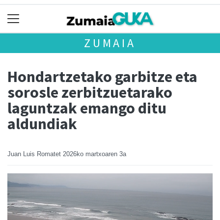
ZUMAIA
Hondartzetako garbitze eta
sorosle zerbitzuetarako
laguntzak emango ditu
aldundiak
Juan Luis Romatet
2026ko martxoaren 3a