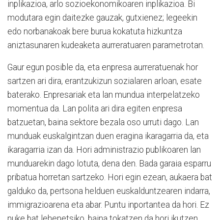
inplikazioa, arlo sozioekonomikoaren inplikazioa. Bi
modutara egin daitezke gauzak, gutxienez; legeekin
edo norbanakoak bere burua kokatuta hizkuntza
aniztasunaren kudeaketa aurreratuaren parametrotan.
Gaur egun posible da, eta enpresa aurreratuenak hor
sartzen ari dira, erantzukizun sozialaren arloan, esate
baterako. Enpresariak eta lan mundua interpelatzeko
momentua da. Lan polita ari dira egiten enpresa
batzuetan, baina sektore bezala oso urruti dago. Lan
munduak euskalgintzan duen eragina ikaragarria da, eta
ikaragarria izan da. Hori administrazio publikoaren lan
munduarekin dago lotuta, dena den. Bada garaia esparru
pribatua horretan sartzeko. Hori egin ezean, aukaera bat
galduko da, pertsona helduen euskalduntzearen indarra,
immigrazioarena eta abar. Puntu inportantea da hori. Ez
nuke bat lehenetsiko, baina tokatzen da hori ikutzen