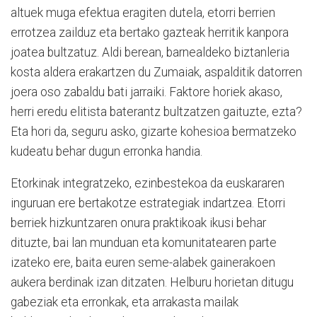
altuek muga efektua eragiten dutela, etorri berrien
errotzea zailduz eta bertako gazteak herritik kanpora
joatea bultzatuz. Aldi berean, barnealdeko biztanleria
kosta aldera erakartzen du Zumaiak, aspalditik datorren
joera oso zabaldu bati jarraiki. Faktore horiek akaso,
herri eredu elitista baterantz bultzatzen gaituzte, ezta?
Eta hori da, seguru asko, gizarte kohesioa bermatzeko
kudeatu behar dugun erronka handia.
Etorkinak integratzeko, ezinbestekoa da euskararen
inguruan ere bertakotze estrategiak indartzea. Etorri
berriek hizkuntzaren onura praktikoak ikusi behar
dituzte, bai lan munduan eta komunitatearen parte
izateko ere, baita euren seme-alabek gainerakoen
aukera berdinak izan ditzaten. Helburu horietan ditugu
gabeziak eta erronkak, eta arrakasta mailak