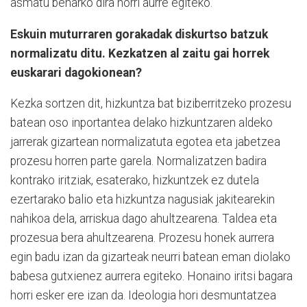
asmatu beharko dira horri aurre egiteko.
Eskuin muturraren gorakadak diskurtso batzuk
normalizatu ditu. Kezkatzen al zaitu gai horrek
euskarari dagokionean?
Kezka sortzen dit, hizkuntza bat biziberritzeko prozesu
batean oso inportantea delako hizkuntzaren aldeko
jarrerak gizartean normalizatuta egotea eta jabetzea
prozesu horren parte garela. Normalizatzen badira
kontrako iritziak, esaterako, hizkuntzek ez dutela
ezertarako balio eta hizkuntza nagusiak jakitearekin
nahikoa dela, arriskua dago ahultzearena. Taldea eta
prozesua bera ahultzearena. Prozesu honek aurrera
egin badu izan da gizarteak neurri batean eman diolako
babesa gutxienez aurrera egiteko. Honaino iritsi bagara
horri esker ere izan da. Ideologia hori desmuntatzea