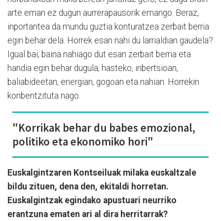
arte eman ez dugun aurrerapausorik emango. Beraz,
inportantea da mundu guztia konturatzea zerbait berria
egin behar dela. Horrek esan nahi du larrialdian gaudela?
Igual bai, baina nahiago dut esan zerbait berria eta
handia egin behar dugula; hasteko, inbertsioan,
baliabideetan, energian, gogoan eta nahian. Horrekin
konbentzituta nago.
"Korrikak behar du babes emozional,
politiko eta ekonomiko hori"
Euskalgintzaren Kontseiluak milaka euskaltzale
bildu zituen, dena den, ekitaldi horretan.
Euskalgintzak egindako apustuari neurriko
erantzuna ematen ari al dira herritarrak?