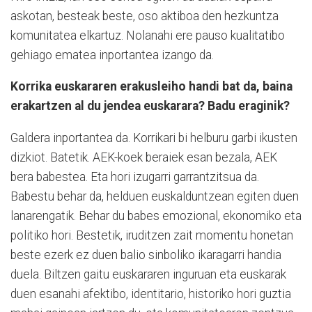
askotan, besteak beste, oso aktiboa den hezkuntza
komunitatea elkartuz. Nolanahi ere pauso kualitatibo
gehiago ematea inportantea izango da.
Korrika euskararen erakusleiho handi bat da, baina
erakartzen al du jendea euskarara? Badu eraginik?
Galdera inportantea da. Korrikari bi helburu garbi ikusten
dizkiot. Batetik. AEK-koek beraiek esan bezala, AEK
bera babestea. Eta hori izugarri garrantzitsua da.
Babestu behar da, helduen euskalduntzean egiten duen
lanarengatik. Behar du babes emozional, ekonomiko eta
politiko hori. Bestetik, iruditzen zait momentu honetan
beste ezerk ez duen balio sinboliko ikaragarri handia
duela. Biltzen gaitu euskararen inguruan eta euskarak
duen esanahi afektibo, identitario, historiko hori guztia