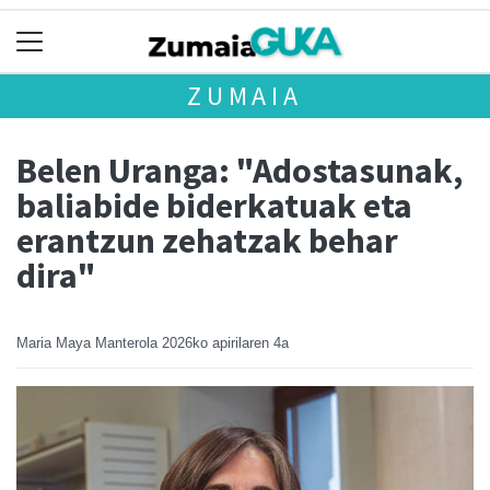
ZUMAIA
Belen Uranga: "Adostasunak,
baliabide biderkatuak eta
erantzun zehatzak behar
dira"
Maria Maya Manterola
2026ko apirilaren 4a