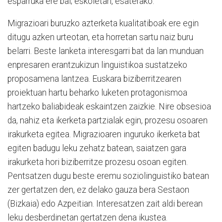
esparruka ere bai; eskoletan, esaterako.
Migrazioari buruzko azterketa kualitatiboak ere egin
ditugu azken urteotan, eta horretan sartu naiz buru
belarri. Beste lanketa interesgarri bat da lan munduan
enpresaren erantzukizun linguistikoa sustatzeko
proposamena lantzea. Euskara biziberritzearen
proiektuan hartu beharko luketen protagonismoa
hartzeko baliabideak eskaintzen zaizkie. Nire obsesioa
da, nahiz eta ikerketa partzialak egin, prozesu osoaren
irakurketa egitea. Migrazioaren inguruko ikerketa bat
egiten badugu leku zehatz batean, saiatzen gara
irakurketa hori biziberritze prozesu osoan egiten.
Pentsatzen dugu beste eremu soziolinguistiko batean
zer gertatzen den, ez delako gauza bera Sestaon
(Bizkaia) edo Azpeitian. Interesatzen zait aldi berean
leku desberdinetan gertatzen dena ikustea.