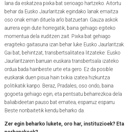
lana da eskatzea pixka bat serioago hartzeko. Aitortu
behar da Eusko Jaurlaritzak egindako lanak emaitza
oso onak eman dituela arlo batzuetan. Gauza askok
aurrera egin dute horregatik, baina gehiago egiteko
momentua dela iruditzen zait. Pixka bat gehiago
eragiteko gaitasuna izan behar luke Eusko Jaurlaritzak.
Gai bat, behintzat, transbertsalitatea litzateke: Eusko
Jaurlaritzaren barruan euskara transbertsala izateko
ordua bada hainbeste urte eta gero. Ez da posible
euskarak duen pisua hain txikia izatea hizkuntza
politikatik kanpo. Beraz, Pradales, oso ondo, baina
gogoeta gehiago egin, eta pentsatu beharrezkoa dela
baliabideetan pauso bat ematea, esparruz esparru.
Beste nonbaitetik kendu beharko da.
Zer egin beharko lukete, oro har, instituzioek? Eta