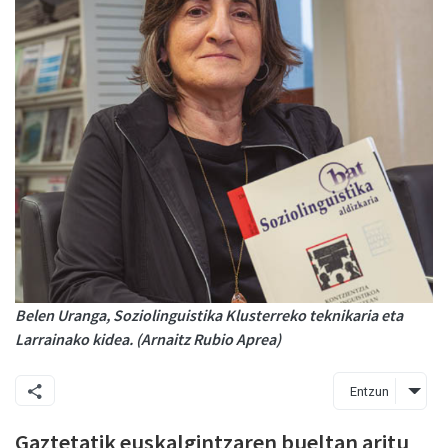
Belen Uranga, Soziolinguistika Klusterreko teknikaria eta
Larrainako kidea. (Arnaitz Rubio Aprea)
Entzun
Gaztetatik euskalgintzaren bueltan aritu