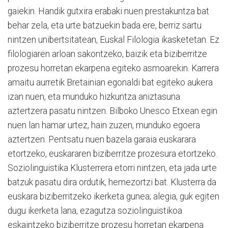
gaiekin. Handik gutxira erabaki nuen prestakuntza bat
behar zela, eta urte batzuekin bada ere, berriz sartu
nintzen unibertsitatean, Euskal Filologia ikasketetan. Ez
filologiaren arloan sakontzeko, baizik eta biziberritze
prozesu horretan ekarpena egiteko asmoarekin. Karrera
amaitu aurretik Bretainian egonaldi bat egiteko aukera
izan nuen, eta munduko hizkuntza aniztasuna
aztertzera pasatu nintzen. Bilboko Unesco Etxean egin
nuen lan hamar urtez, hain zuzen, munduko egoera
aztertzen. Pentsatu nuen bazela garaia euskarara
etortzeko, euskararen biziberritze prozesura etortzeko.
Soziolinguistika Klusterrera etorri nintzen, eta jada urte
batzuk pasatu dira ordutik, hemezortzi bat. Klusterra da
euskara biziberritzeko ikerketa gunea; alegia, guk egiten
dugu ikerketa lana, ezagutza soziolinguistikoa
eskaintzeko biziberritze prozesu horretan ekarpena