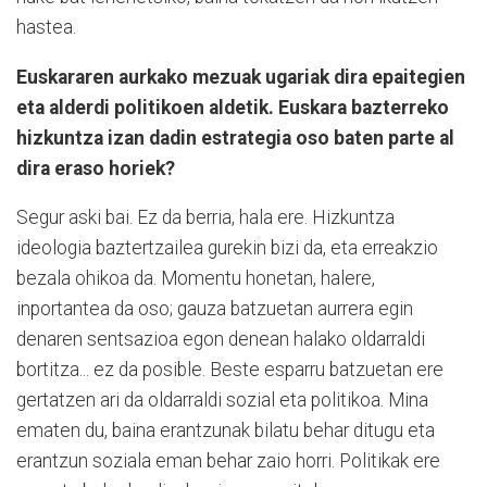
hastea.
Euskararen aurkako mezuak ugariak dira epaitegien
eta alderdi politikoen aldetik. Euskara bazterreko
hizkuntza izan dadin estrategia oso baten parte al
dira eraso horiek?
Segur aski bai. Ez da berria, hala ere. Hizkuntza
ideologia baztertzailea gurekin bizi da, eta erreakzio
bezala ohikoa da. Momentu honetan, halere,
inportantea da oso; gauza batzuetan aurrera egin
denaren sentsazioa egon denean halako oldarraldi
bortitza... ez da posible. Beste esparru batzuetan ere
gertatzen ari da oldarraldi sozial eta politikoa. Mina
ematen du, baina erantzunak bilatu behar ditugu eta
erantzun soziala eman behar zaio horri. Politikak ere