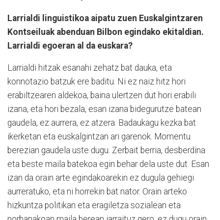
Larrialdi linguistikoa aipatu zuen Euskalgintzaren
Kontseiluak abenduan Bilbon egindako ekitaldian.
Larrialdi egoeran al da euskara?
Larrialdi hitzak esanahi zehatz bat dauka, eta
konnotazio batzuk ere baditu. Ni ez naiz hitz hori
erabiltzearen aldekoa, baina ulertzen dut hori erabili
izana, eta hori bezala, esan izana bidegurutze batean
gaudela, ez aurrera, ez atzera. Badaukagu kezka bat
ikerketan eta euskalgintzan ari garenok. Momentu
berezian gaudela uste dugu. Zerbait berria, desberdina
eta beste maila batekoa egin behar dela uste dut. Esan
izan da orain arte egindakoarekin ez dugula gehiegi
aurreratuko, eta ni horrekin bat nator. Orain arteko
hizkuntza politikan eta eragiletza sozialean eta
norbanakoan maila berean jarraituz gero, ez dugu orain