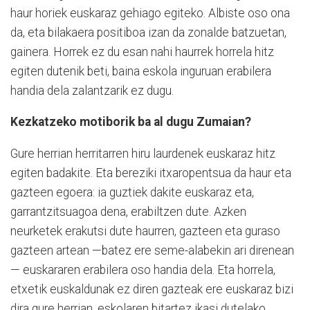
haur horiek euskaraz gehiago egiteko. Albiste oso ona
da, eta bilakaera positiboa izan da zonalde batzuetan,
gainera. Horrek ez du esan nahi haurrek horrela hitz
egiten dutenik beti, baina eskola inguruan erabilera
handia dela zalantzarik ez dugu.
Kezkatzeko motiborik ba al dugu Zumaian?
Gure herrian herritarren hiru laurdenek euskaraz hitz
egiten badakite. Eta bereziki itxaropentsua da haur eta
gazteen egoera: ia guztiek dakite euskaraz eta,
garrantzitsuagoa dena, erabiltzen dute. Azken
neurketek erakutsi dute haurren, gazteen eta guraso
gazteen artean —batez ere seme-alabekin ari direnean
— euskararen erabilera oso handia dela. Eta horrela,
etxetik euskaldunak ez diren gazteak ere euskaraz bizi
dira gure herrian, eskolaren bitartez ikasi dutelako,