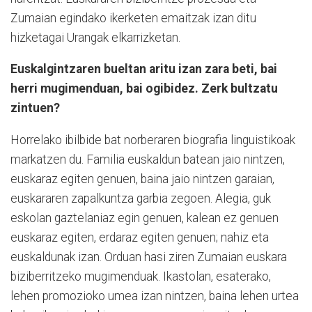
Zumaian egindako ikerketen emaitzak izan ditu
hizketagai Urangak elkarrizketan.
Euskalgintzaren bueltan aritu izan zara beti, bai
herri mugimenduan, bai ogibidez. Zerk bultzatu
zintuen?
Horrelako ibilbide bat norberaren biografia linguistikoak
markatzen du. Familia euskaldun batean jaio nintzen,
euskaraz egiten genuen, baina jaio nintzen garaian,
euskararen zapalkuntza garbia zegoen. Alegia, guk
eskolan gaztelaniaz egin genuen, kalean ez genuen
euskaraz egiten, erdaraz egiten genuen; nahiz eta
euskaldunak izan. Orduan hasi ziren Zumaian euskara
biziberritzeko mugimenduak. Ikastolan, esaterako,
lehen promozioko umea izan nintzen, baina lehen urtea