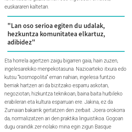
euskararen kaltetan.
"Lan oso serioa egiten du udalak,
hezkuntza komunitatea elkartuz,
adibidez"
Eta horrela agertzen zaigu bigarren gaia, hain zuzen,
ingelesarekiko menpekotasuna. Nazioarteko itxura edo
kutsu "kosmopolita" eman nahian, ingelesa funtzio
berriak hartzen ari da bizitzako esparru askotan,
negoziotan, hizkuntza teknikoan, baina baita hurbileko
erabileran eta kultura esparruan ere. Jakina, ez da
Zumaian bakarrik gertatzen den zerbait. Joera orokorra
da, normalizatzen ari den praktika linguistikoa. Gogoan
dugu oraindik zer-nolako mina egin zigun Basque