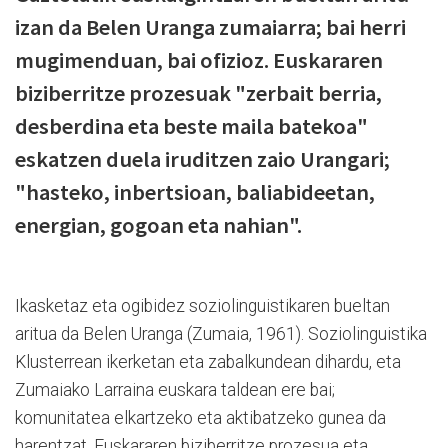
izan da Belen Uranga zumaiarra; bai herri
mugimenduan, bai ofizioz. Euskararen
biziberritze prozesuak "zerbait berria,
desberdina eta beste maila batekoa"
eskatzen duela iruditzen zaio Urangari;
"hasteko, inbertsioan, baliabideetan,
energian, gogoan eta nahian".
Ikasketaz eta ogibidez soziolinguistikaren bueltan
aritua da Belen Uranga (Zumaia, 1961). Soziolinguistika
Klusterrean ikerketan eta zabalkundean dihardu, eta
Zumaiako Larraina euskara taldean ere bai;
komunitatea elkartzeko eta aktibatzeko gunea da
harentzat. Euskararen biziberritze prozesua eta