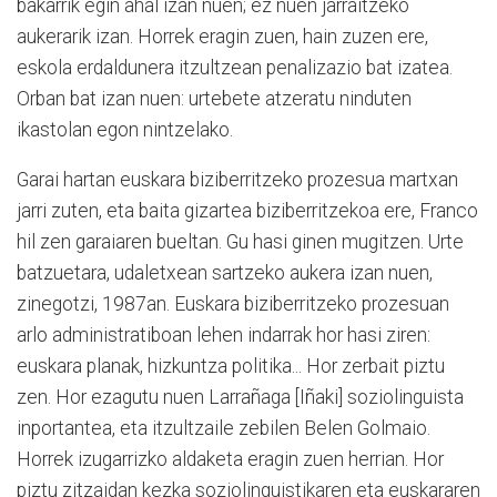
bakarrik egin ahal izan nuen; ez nuen jarraitzeko
aukerarik izan. Horrek eragin zuen, hain zuzen ere,
eskola erdaldunera itzultzean penalizazio bat izatea.
Orban bat izan nuen: urtebete atzeratu ninduten
ikastolan egon nintzelako.
Garai hartan euskara biziberritzeko prozesua martxan
jarri zuten, eta baita gizartea biziberritzekoa ere, Franco
hil zen garaiaren bueltan. Gu hasi ginen mugitzen. Urte
batzuetara, udaletxean sartzeko aukera izan nuen,
zinegotzi, 1987an. Euskara biziberritzeko prozesuan
arlo administratiboan lehen indarrak hor hasi ziren:
euskara planak, hizkuntza politika... Hor zerbait piztu
zen. Hor ezagutu nuen Larrañaga [Iñaki] soziolinguista
inportantea, eta itzultzaile zebilen Belen Golmaio.
Horrek izugarrizko aldaketa eragin zuen herrian. Hor
piztu zitzaidan kezka soziolinguistikaren eta euskararen