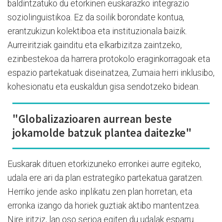
baldintzatuko du etorkinen euskarazko integrazio
soziolinguistikoa. Ez da soilik borondate kontua,
erantzukizun kolektiboa eta instituzionala baizik.
Aurreiritziak gainditu eta elkarbizitza zaintzeko,
ezinbestekoa da harrera protokolo eraginkorragoak eta
espazio partekatuak diseinatzea, Zumaia herri inklusibo,
kohesionatu eta euskaldun gisa sendotzeko bidean.
"Globalizazioaren aurrean beste
jokamolde batzuk plantea daitezke"
Euskarak dituen etorkizuneko erronkei aurre egiteko,
udala ere ari da plan estrategiko partekatua garatzen.
Herriko jende asko inplikatu zen plan horretan, eta
erronka izango da horiek guztiak aktibo mantentzea.
Nire iritziz, lan oso serioa egiten du udalak esparru