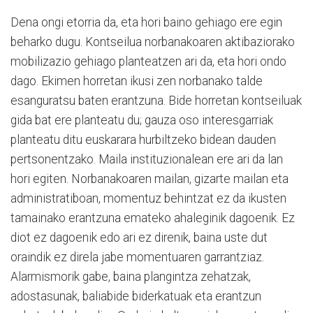
Dena ongi etorria da, eta hori baino gehiago ere egin
beharko dugu. Kontseilua norbanakoaren aktibaziorako
mobilizazio gehiago planteatzen ari da, eta hori ondo
dago. Ekimen horretan ikusi zen norbanako talde
esanguratsu baten erantzuna. Bide horretan kontseiluak
gida bat ere planteatu du; gauza oso interesgarriak
planteatu ditu euskarara hurbiltzeko bidean dauden
pertsonentzako. Maila instituzionalean ere ari da lan
hori egiten. Norbanakoaren mailan, gizarte mailan eta
administratiboan, momentuz behintzat ez da ikusten
tamainako erantzuna emateko ahaleginik dagoenik. Ez
diot ez dagoenik edo ari ez direnik, baina uste dut
oraindik ez direla jabe momentuaren garrantziaz.
Alarmismorik gabe, baina plangintza zehatzak,
adostasunak, baliabide biderkatuak eta erantzun