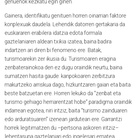
genuenok kezkatu egin ginen.
Gainera, identifikatu genituen horren oinarrian faktore
konplexuak daudela. Lehendik datorren gertakaria da
euskararen erabilera idatzia edota formala
gaztelaniaren aldean txikia izatea, baina badira
indartzen ari diren bi fenomeno ere. Batak,
turismoarekin zer ikusia du. Turismoaren eragina
zenbaterainokoa den ez dugu oraindik neurtu, baina
sumatzen hasita gaude: kanpokoaren zerbitzura
makurtzeko arriskua dago, hizkuntzaren gaian eta baita
beste batzuetan ere. Horren lekuko da "zenbat eta
turismo gehiago herriarentzat hobe" paradigma oraindik
indarrean egotea, niri iritziz, baita "turismo zainduaren
edo arduratsuaren" izenean jardutean ere. Garrantzi
horrek legitimatzen du –pertsona askoren iritziz–
lehentasuna gaztelaniari edo ingelesari ematea,