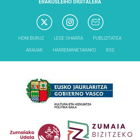
ERAKUSLEIHO DIGITALERA
HONI BURUZ
LEGE OHARRA
PUBLIZITATEA
ARAUAK
HARREMANETARAKO
RSS
Babesleak