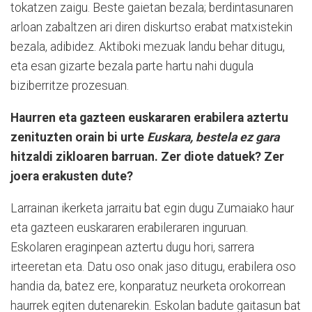
tokatzen zaigu. Beste gaietan bezala; berdintasunaren
arloan zabaltzen ari diren diskurtso erabat matxistekin
bezala, adibidez. Aktiboki mezuak landu behar ditugu,
eta esan gizarte bezala parte hartu nahi dugula
biziberritze prozesuan.
Haurren eta gazteen euskararen erabilera aztertu
zenituzten orain bi urte
Euskara, bestela ez gara
hitzaldi zikloaren barruan. Zer diote datuek? Zer
joera erakusten dute?
Larrainan ikerketa jarraitu bat egin dugu Zumaiako haur
eta gazteen euskararen erabileraren inguruan.
Eskolaren eraginpean aztertu dugu hori, sarrera
irteeretan eta. Datu oso onak jaso ditugu, erabilera oso
handia da, batez ere, konparatuz neurketa orokorrean
haurrek egiten dutenarekin. Eskolan badute gaitasun bat