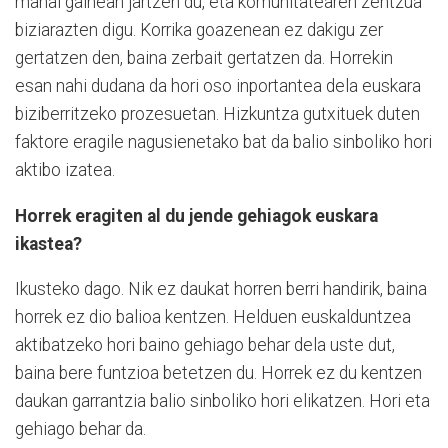
mahai gainean jartzen du, eta komunitatearen zentzua
biziarazten digu. Korrika goazenean ez dakigu zer
gertatzen den, baina zerbait gertatzen da. Horrekin
esan nahi dudana da hori oso inportantea dela euskara
biziberritzeko prozesuetan. Hizkuntza gutxituek duten
faktore eragile nagusienetako bat da balio sinboliko hori
aktibo izatea.
Horrek eragiten al du jende gehiagok euskara
ikastea?
Ikusteko dago. Nik ez daukat horren berri handirik, baina
horrek ez dio balioa kentzen. Helduen euskalduntzea
aktibatzeko hori baino gehiago behar dela uste dut,
baina bere funtzioa betetzen du. Horrek ez du kentzen
daukan garrantzia balio sinboliko hori elikatzen. Hori eta
gehiago behar da.