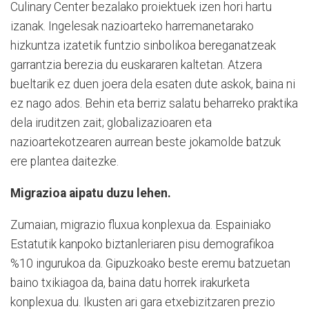
Culinary Center bezalako proiektuek izen hori hartu
izanak. Ingelesak nazioarteko harremanetarako
hizkuntza izatetik funtzio sinbolikoa bereganatzeak
garrantzia berezia du euskararen kaltetan. Atzera
bueltarik ez duen joera dela esaten dute askok, baina ni
ez nago ados. Behin eta berriz salatu beharreko praktika
dela iruditzen zait; globalizazioaren eta
nazioartekotzearen aurrean beste jokamolde batzuk
ere plantea daitezke.
Migrazioa aipatu duzu lehen.
Zumaian, migrazio fluxua konplexua da. Espainiako
Estatutik kanpoko biztanleriaren pisu demografikoa
%10 ingurukoa da. Gipuzkoako beste eremu batzuetan
baino txikiagoa da, baina datu horrek irakurketa
konplexua du. Ikusten ari gara etxebizitzaren prezio