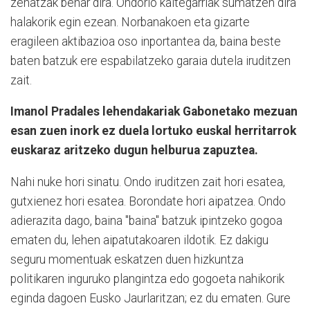
zehatzak behar dira. Ondorio kaltegarriak sumatzen dira
halakorik egin ezean. Norbanakoen eta gizarte
eragileen aktibazioa oso inportantea da, baina beste
baten batzuk ere espabilatzeko garaia dutela iruditzen
zait.
Imanol Pradales lehendakariak Gabonetako mezuan
esan zuen inork ez duela lortuko euskal herritarrok
euskaraz aritzeko dugun helburua zapuztea.
Nahi nuke hori sinatu. Ondo iruditzen zait hori esatea,
gutxienez hori esatea. Borondate hori aipatzea. Ondo
adierazita dago, baina "baina" batzuk ipintzeko gogoa
ematen du, lehen aipatutakoaren ildotik. Ez dakigu
seguru momentuak eskatzen duen hizkuntza
politikaren inguruko plangintza edo gogoeta nahikorik
eginda dagoen Eusko Jaurlaritzan; ez du ematen. Gure