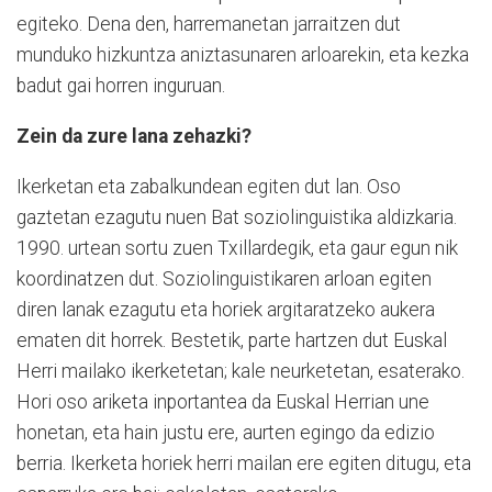
egiteko. Dena den, harremanetan jarraitzen dut
munduko hizkuntza aniztasunaren arloarekin, eta kezka
badut gai horren inguruan.
Zein da zure lana zehazki?
Ikerketan eta zabalkundean egiten dut lan. Oso
gaztetan ezagutu nuen Bat soziolinguistika aldizkaria.
1990. urtean sortu zuen Txillardegik, eta gaur egun nik
koordinatzen dut. Soziolinguistikaren arloan egiten
diren lanak ezagutu eta horiek argitaratzeko aukera
ematen dit horrek. Bestetik, parte hartzen dut Euskal
Herri mailako ikerketetan; kale neurketetan, esaterako.
Hori oso ariketa inportantea da Euskal Herrian une
honetan, eta hain justu ere, aurten egingo da edizio
berria. Ikerketa horiek herri mailan ere egiten ditugu, eta