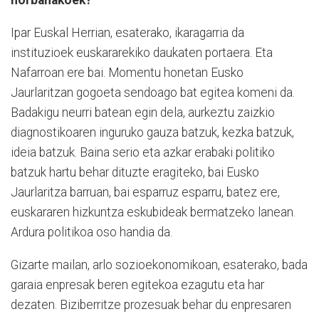
norbanakoek?
Ipar Euskal Herrian, esaterako, ikaragarria da
instituzioek euskararekiko daukaten portaera. Eta
Nafarroan ere bai. Momentu honetan Eusko
Jaurlaritzan gogoeta sendoago bat egitea komeni da.
Badakigu neurri batean egin dela, aurkeztu zaizkio
diagnostikoaren inguruko gauza batzuk, kezka batzuk,
ideia batzuk. Baina serio eta azkar erabaki politiko
batzuk hartu behar dituzte eragiteko, bai Eusko
Jaurlaritza barruan, bai esparruz esparru, batez ere,
euskararen hizkuntza eskubideak bermatzeko lanean.
Ardura politikoa oso handia da.
Gizarte mailan, arlo sozioekonomikoan, esaterako, bada
garaia enpresak beren egitekoa ezagutu eta har
dezaten. Biziberritze prozesuak behar du enpresaren