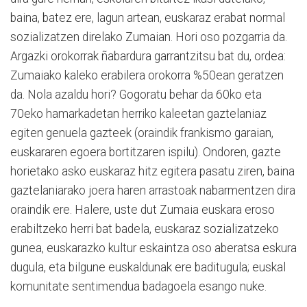
baina, batez ere, lagun artean, euskaraz erabat normal
sozializatzen direlako Zumaian. Hori oso pozgarria da.
Argazki orokorrak ñabardura garrantzitsu bat du, ordea:
Zumaiako kaleko erabilera orokorra %50ean geratzen
da. Nola azaldu hori? Gogoratu behar da 60ko eta
70eko hamarkadetan herriko kaleetan gaztelaniaz
egiten genuela gazteek (oraindik frankismo garaian,
euskararen egoera bortitzaren ispilu). Ondoren, gazte
horietako asko euskaraz hitz egitera pasatu ziren, baina
gaztelaniarako joera haren arrastoak nabarmentzen dira
oraindik ere. Halere, uste dut Zumaia euskara eroso
erabiltzeko herri bat badela, euskaraz sozializatzeko
gunea, euskarazko kultur eskaintza oso aberatsa eskura
dugula, eta bilgune euskaldunak ere baditugula; euskal
komunitate sentimendua badagoela esango nuke.