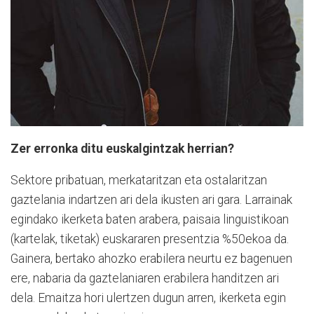
Zer erronka ditu euskalgintzak herrian?
Sektore pribatuan, merkataritzan eta ostalaritzan
gaztelania indartzen ari dela ikusten ari gara. Larrainak
egindako ikerketa baten arabera, paisaia linguistikoan
(kartelak, tiketak) euskararen presentzia %50ekoa da.
Gainera, bertako ahozko erabilera neurtu ez bagenuen
ere, nabaria da gaztelaniaren erabilera handitzen ari
dela. Emaitza hori ulertzen dugun arren, ikerketa egin