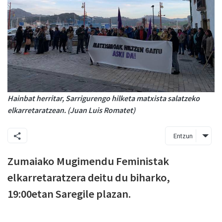
Hainbat herritar, Sarrigurengo hilketa matxista salatzeko
elkarretaratzean. (Juan Luis Romatet)
Entzun
Zumaiako Mugimendu Feministak
elkarretaratzera deitu du biharko,
19:00etan Saregile plazan.