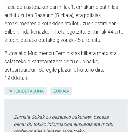
Pasa den asteazkenean, hilak 1, emakume bat hilda
aurkitu zuten Basaurin (Bizkaia), eta poliziak
emakumearen bikotekidea atxilotu zuen ostiralean
Bilbon, indarkeriazko hilketa egotzita. Biktimak 44 urte
zituen, eta atxilotutako gizonak 45 urte ditu.
Zumaiako Mugimendu Feministak hilketa matxista
salatzeko elkarretaratzera deitu du biharko,
asteartearekin. Saregile plazan elkartuko dira,
19:00etan.
PAREKIDETASUNA
ZUMAIA
Zumaia Gukak zu bezalako irakurleen babesa
behar du tokiko informazioa euskaraz eta modu
profesionalean lantzen jarraitzeko.