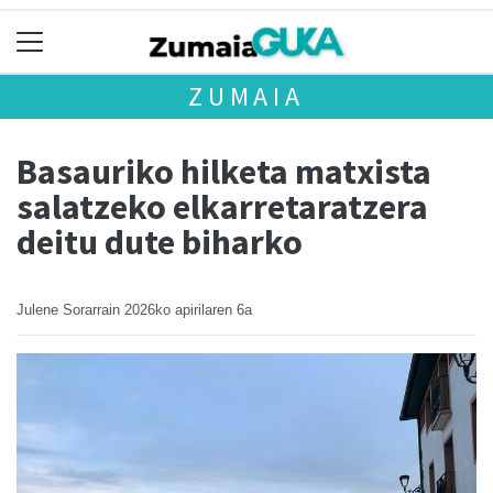
ZUMAIA
Basauriko hilketa matxista
salatzeko elkarretaratzera
deitu dute biharko
Julene Sorarrain
2026ko apirilaren 6a