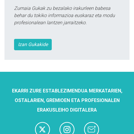
Zumaia Gukak zu bezalako irakurleen babesa
behar du tokiko informazioa euskaraz eta modu
profesionalean lantzen jarraitzeko.
Izan Gukakide
EKARRI ZURE ESTABLEZIMENDUA MERKATARIEN,
OSTALARIEN, GREMIOEN ETA PROFESIONALEN
ERAKUSLEIHO DIGITALERA