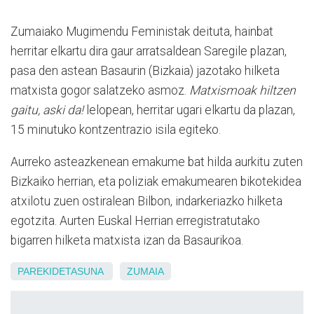
Zumaiako Mugimendu Feministak deituta, hainbat
herritar elkartu dira gaur arratsaldean Saregile plazan,
pasa den astean Basaurin (Bizkaia) jazotako hilketa
matxista gogor salatzeko asmoz.
Matxismoak hiltzen
gaitu, aski da!
lelopean, herritar ugari elkartu da plazan,
15 minutuko kontzentrazio isila egiteko.
Aurreko asteazkenean emakume bat hilda aurkitu zuten
Bizkaiko herrian, eta poliziak emakumearen bikotekidea
atxilotu zuen ostiralean Bilbon, indarkeriazko hilketa
egotzita. Aurten Euskal Herrian erregistratutako
bigarren hilketa matxista izan da Basaurikoa.
PAREKIDETASUNA
ZUMAIA