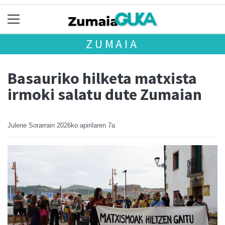
ZUMAIA
Basauriko hilketa matxista
irmoki salatu dute Zumaian
Julene Sorarrain
2026ko apirilaren 7a