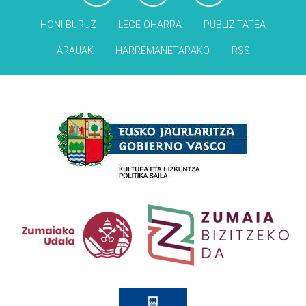
HONI BURUZ
LEGE OHARRA
PUBLIZITATEA
ARAUAK
HARREMANETARAKO
RSS
Babesleak