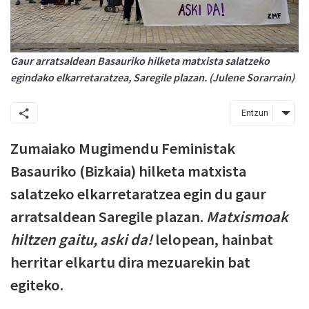
Gaur arratsaldean Basauriko hilketa matxista salatzeko
egindako elkarretaratzea, Saregile plazan. (Julene Sorarrain)
Entzun
Zumaiako Mugimendu Feministak
Basauriko (Bizkaia) hilketa matxista
salatzeko elkarretaratzea egin du gaur
arratsaldean Saregile plazan.
Matxismoak
hiltzen gaitu, aski da!
lelopean, hainbat
herritar elkartu dira mezuarekin bat
egiteko.