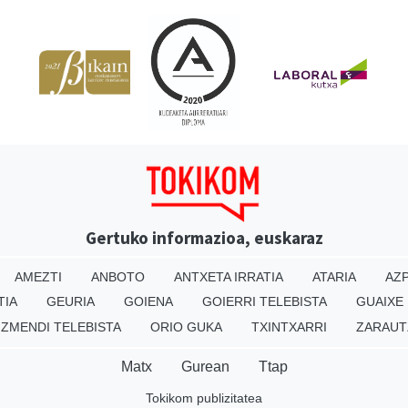
Gertuko informazioa, euskaraz
AMEZTI
ANBOTO
ANTXETA IRRATIA
ATARIA
AZP
TIA
GEURIA
GOIENA
GOIERRI TELEBISTA
GUAIXE
IZMENDI TELEBISTA
ORIO GUKA
TXINTXARRI
ZARAUT
Matx
Gurean
Ttap
Tokikom publizitatea