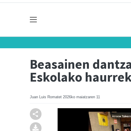
Beasainen dantza
Eskolako haurre
Juan Luis Romatet
2026ko maiatzaren 11