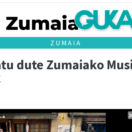
ZUMAIA
tu dute Zumaiako Musi
k