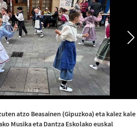
zuten atzo Beasainen (Gipuzkoa) eta kalez kale
ako Musika eta Dantza Eskolako euskal