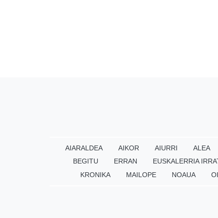
AIARALDEA
AIKOR
AIURRI
ALEA
BEGITU
ERRAN
EUSKALERRIA IRRA
KRONIKA
MAILOPE
NOAUA
O