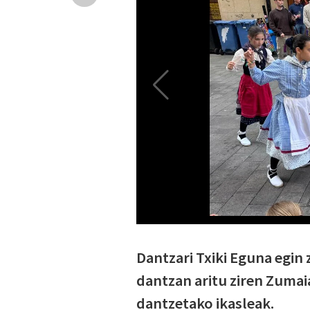
Dantzari Txiki Eguna egin 
dantzan aritu ziren Zumai
dantzetako ikasleak.