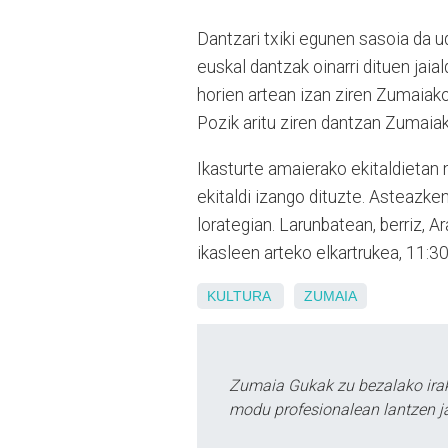
Dantzari txiki egunen sasoia da 
euskal dantzak oinarri dituen jaial
horien artean izan ziren Zumaiak
Pozik aritu ziren dantzan Zumaiak
Ikasturte amaierako ekitaldietan
ekitaldi izango dituzte. Asteazk
lorategian. Larunbatean, berriz,
ikasleen arteko elkartrukea, 11:3
KULTURA
ZUMAIA
Zumaia Gukak zu bezalako irak
modu profesionalean lantzen ja