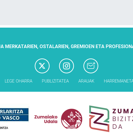
A MERKATARIEN, OSTALARIEN, GREMIOEN ETA PROFESION
LEGE OHARRA
PUBLIZITATEA
ARAUAK
HARREMANET
Babesleak