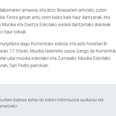
udaberriaren amaiera, eta atzo Beasainen antolatu zuten
dia. Festa giroan aritu ziren kalez kale haur dantzariak, eta
o Musika eta Dantza Eskolako euskal dantzetako ikasleak.
o haur txikiak.
 murgilduta dago Komentuko eskola, eta aste honetan bi
enean, 17:30ean, Musika tailerreko saioa izango da Komentu
 Aralar udal musika eskolako eta Zumaiako Musika Eskolako
0ean, San Pedro parrokian.
urleen babesa behar du tokiko informazioa euskaraz eta
rraitzeko.