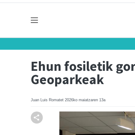
Ehun fosiletik g
Geoparkeak
Juan Luis Romatet
2026ko maiatzaren 13a