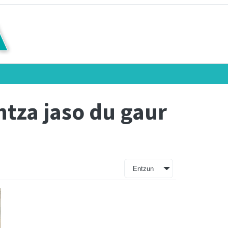
ntza jaso du gaur
Entzun