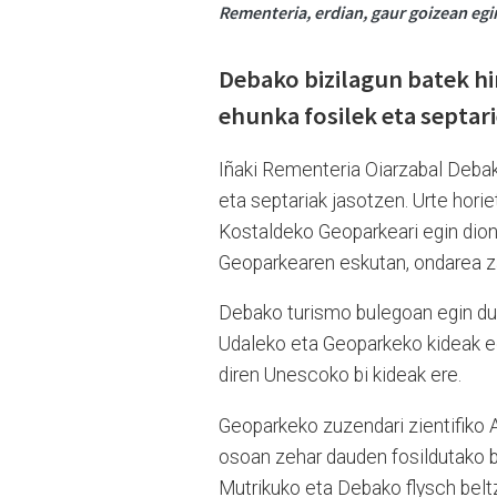
Rementeria, erdian, gaur goizean eg
Debako bizilagun batek h
ehunka fosilek eta septar
Iñaki Rementeria Oiarzabal Debak
eta septariak jasotzen. Urte hor
Kostaldeko Geoparkeari egin dion 
Geoparkearen eskutan, ondarea za
Debako turismo bulegoan egin dut
Udaleko eta Geoparkeko kideak eg
diren Unescoko bi kideak ere.
Geoparkeko zuzendari zientifiko 
osoan zehar dauden fosildutako b
Mutrikuko eta Debako flysch beltz