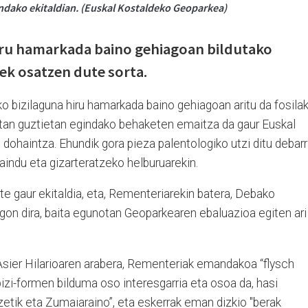
indako ekitaldian. (Euskal Kostaldeko Geoparkea)
iru hamarkada baino gehiagoan bildutako
iek osatzen dute sorta.
o bizilaguna hiru hamarkada baino gehiagoan aritu da fosila
ietan guztietan egindako behaketen emaitza da gaur Euskal
dohaintza. Ehundik gora pieza palentologiko utzi ditu debar
indu eta gizarteratzeko helburuarekin.
e gaur ekitaldia, eta, Rementeriarekin batera, Debako
on dira, baita egunotan Geoparkearen ebaluazioa egiten ari
Asier Hilarioaren arabera, Rementeriak emandakoa “flysch
izi-formen bilduma oso interesgarria eta osoa da, hasi
etik eta Zumaiaraino”, eta eskerrak eman dizkio "berak