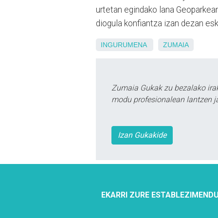
urtetan egindako lana Geoparkean
diogula konfiantza izan dezan eska
INGURUMENA
ZUMAIA
Zumaia Gukak zu bezalako irak
modu profesionalean lantzen ja
Izan Gukakide
EKARRI ZURE ESTABLEZIMENDU