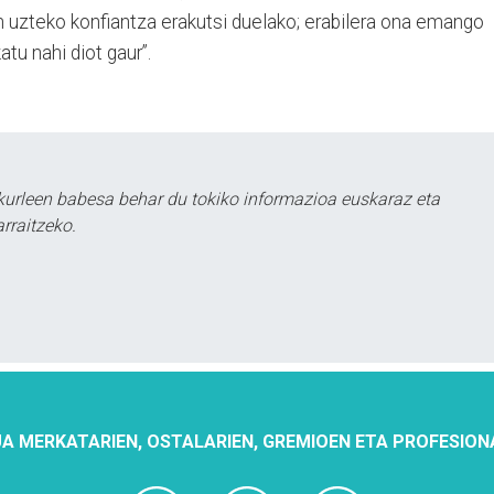
 uzteko konfiantza erakutsi duelako; erabilera ona emango
tu nahi diot gaur”.
urleen babesa behar du tokiko informazioa euskaraz eta
rraitzeko.
A MERKATARIEN, OSTALARIEN, GREMIOEN ETA PROFESION