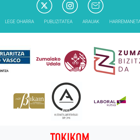
LEGE OHARRA
PUBLIZITATEA
ARAUAK
HARREMANET
Babesleak