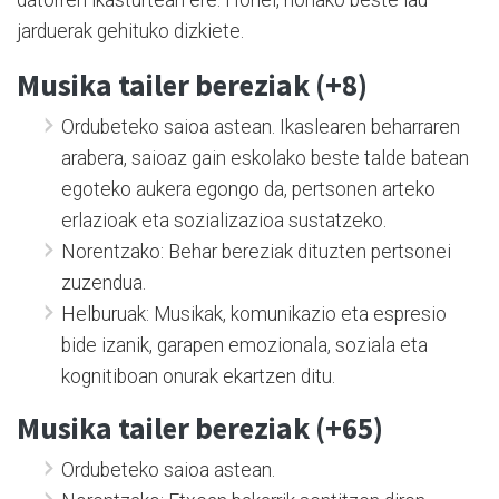
datorren ikasturtean ere. Horiei, honako beste lau
jarduerak gehituko dizkiete.
Musika tailer bereziak (+8)
Ordubeteko saioa astean. Ikaslearen beharraren
arabera, saioaz gain eskolako beste talde batean
egoteko aukera egongo da, pertsonen arteko
erlazioak eta sozializazioa sustatzeko.
Norentzako: Behar bereziak dituzten pertsonei
zuzendua.
Helburuak: Musikak, komunikazio eta espresio
bide izanik, garapen emozionala, soziala eta
kognitiboan onurak ekartzen ditu.
Musika tailer bereziak (+65)
Ordubeteko saioa astean.