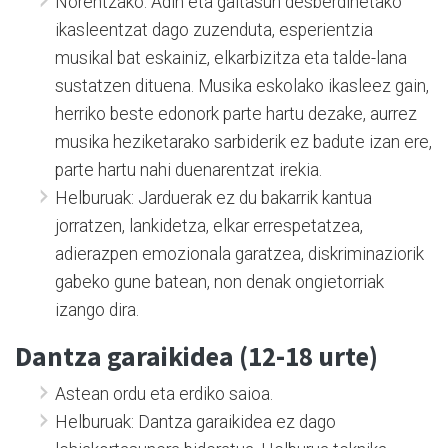
Norentzako: Adin eta gaitasun desberdinetako
ikasleentzat dago zuzenduta, esperientzia
musikal bat eskainiz, elkarbizitza eta talde-lana
sustatzen dituena. Musika eskolako ikasleez gain,
herriko beste edonork parte hartu dezake, aurrez
musika heziketarako sarbiderik ez badute izan ere,
parte hartu nahi duenarentzat irekia.
Helburuak: Jarduerak ez du bakarrik kantua
jorratzen, lankidetza, elkar errespetatzea,
adierazpen emozionala garatzea, diskriminaziorik
gabeko gune batean, non denak ongietorriak
izango dira.
Dantza garaikidea (12-18 urte)
Astean ordu eta erdiko saioa.
Helburuak: Dantza garaikidea ez dago