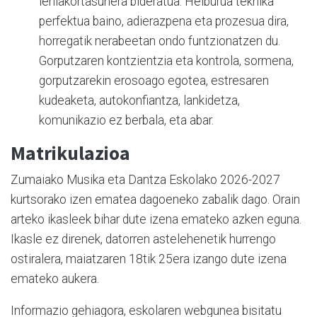
lehiakortasunera bideratua. Helburua teknika
perfektua baino, adierazpena eta prozesua dira,
horregatik nerabeetan ondo funtzionatzen du.
Gorputzaren kontzientzia eta kontrola, sormena,
gorputzarekin erosoago egotea, estresaren
kudeaketa, autokonfiantza, lankidetza,
komunikazio ez berbala, eta abar.
Matrikulazioa
Zumaiako Musika eta Dantza Eskolako 2026-2027
kurtsorako izen ematea dagoeneko zabalik dago. Orain
arteko ikasleek bihar dute izena emateko azken eguna.
Ikasle ez direnek, datorren astelehenetik hurrengo
ostiralera, maiatzaren 18tik 25era izango dute izena
emateko aukera.
Informazio gehiagora, eskolaren webgunea bisitatu