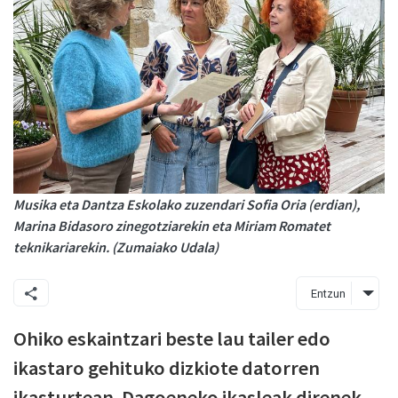
Musika eta Dantza Eskolako zuzendari Sofia Oria (erdian),
Marina Bidasoro zinegotziarekin eta Miriam Romatet
teknikariarekin. (Zumaiako Udala)
Entzun
Ohiko eskaintzari beste lau tailer edo
ikastaro gehituko dizkiote datorren
ikasturtean. Dagoeneko ikasleak direnek