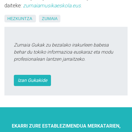
daiteke:
zumaiamusikaeskola.eus
.
HEZKUNTZA
ZUMAIA
Zumaia Gukak zu bezalako irakurleen babesa
behar du tokiko informazioa euskaraz eta modu
profesionalean lantzen jarraitzeko.
Izan Gukakide
EKARRI ZURE ESTABLEZIMENDUA MERKATARIEN,