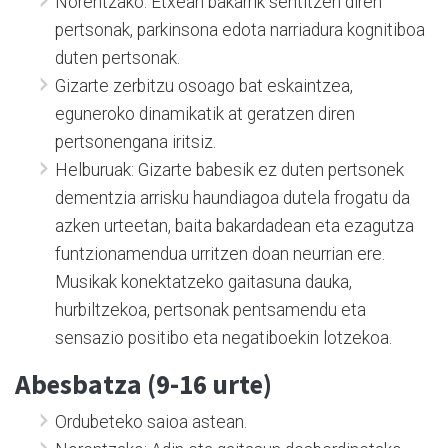
Norentzako: Etxean bakarrik sentitzen diren
pertsonak, parkinsona edota narriadura kognitiboa
duten pertsonak.
Gizarte zerbitzu osoago bat eskaintzea,
eguneroko dinamikatik at geratzen diren
pertsonengana iritsiz.
Helburuak: Gizarte babesik ez duten pertsonek
dementzia arrisku haundiagoa dutela frogatu da
azken urteetan, baita bakardadean eta ezagutza
funtzionamendua urritzen doan neurrian ere.
Musikak konektatzeko gaitasuna dauka,
hurbiltzekoa, pertsonak pentsamendu eta
sensazio positibo eta negatiboekin lotzekoa.
Abesbatza (9-16 urte)
Ordubeteko saioa astean.