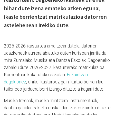
bihar dute izena emateko azken eguna;
ikasle berrientzat matrikulazioa datorren
astelehenean irekiko dute.
2025-2026 ikasturtea amaitzear dutela, datorren
udazkenetik aurrera abiatuko duten kurtsoan jarrita du
mira Zumaiako Musika eta Dantza Eskolak. Dagoeneko
zabaldu dute 2026-2027 ikasturterako matrikulazioa
Komentuan kokatutako eskolan.
Eskaintzari
dagokionez
, ohiko ikastaroez gain, kurtso berrian lau
tailer edo jarduera berri izango dituztela iragarri dute.
Musika tresnak, musika mintzaira, instrumentuak,
dantza garaikideak eta euskal dantzak eskainiko dituzte