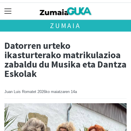
ZUMAIA
Datorren urteko
ikasturterako matrikulazioa
zabaldu du Musika eta Dantza
Eskolak
Juan Luis Romatet
2026ko maiatzaren 14a