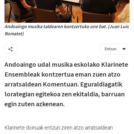
Andoaingo musika taldearen kontzertuko une bat. (Juan Luis
Romatet)
Entzun
Andoaingo udal musika eskolako Klarinete
Ensembleak kontzertua eman zuen atzo
arratsaldean Komentuan. Eguraldiagatik
lorategian egitekoa zen ekitaldia, barruan
egin zuten azkenean.
Klarinete doinuak entzun ziren atzo arratsaldean