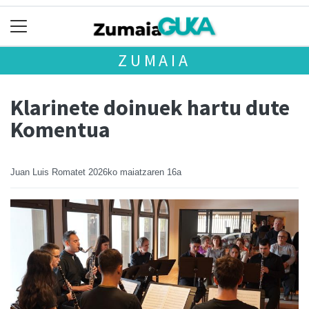
ZUMAIA
Klarinete doinuek hartu dute
Komentua
Juan Luis Romatet
2026ko maiatzaren 16a