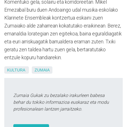
Komentuko gela, solairu eta korridoreetan. Mikel
Emezabal buru duen Andoaingo udal musika eskolako
Klarinete Ensembleak kontzertua eskaini zuen
Zumaiako alde zaharrean kokatutako eraikinean. Berez,
emanaldia lorategian zen egitekoa, baina eguraldiagatik
eta euri arriskuagatik barrualdera eraman zuten. Txiki
geratu zen taldea hartu zuen gela, bertaratutako
entzule kopuru handiarekin.
KULTURA
ZUMAIA
Zumaia Gukak zu bezalako irakurleen babesa
behar du tokiko informazioa euskaraz eta modu
profesionalean lantzen jarraitzeko.