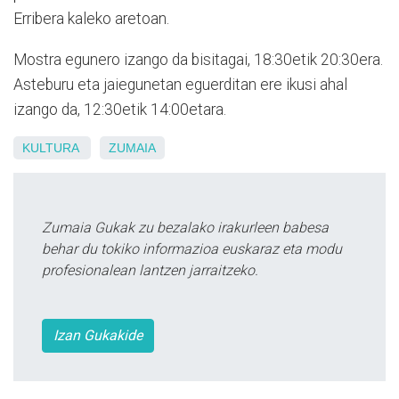
Erribera kaleko aretoan.
Mostra egunero izango da bisitagai, 18:30etik 20:30era.
Asteburu eta jaiegunetan eguerditan ere ikusi ahal
izango da, 12:30etik 14:00etara.
KULTURA
ZUMAIA
Zumaia Gukak zu bezalako irakurleen babesa
behar du tokiko informazioa euskaraz eta modu
profesionalean lantzen jarraitzeko.
Izan Gukakide