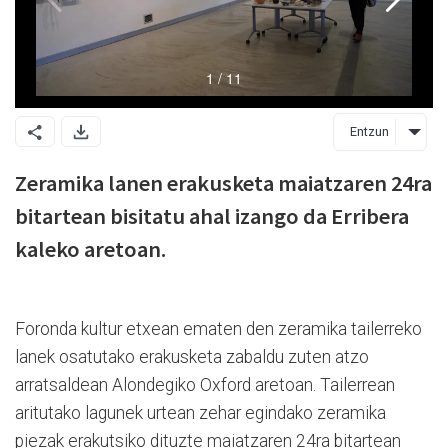
Entzun
Zeramika lanen erakusketa maiatzaren 24ra
bitartean bisitatu ahal izango da Erribera
kaleko aretoan.
Foronda kultur etxean ematen den zeramika tailerreko
lanek osatutako erakusketa zabaldu zuten atzo
arratsaldean Alondegiko Oxford aretoan. Tailerrean
aritutako lagunek urtean zehar egindako zeramika
piezak erakutsiko dituzte maiatzaren 24ra bitartean