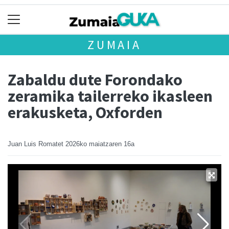
ZUMAIA
Zabaldu dute Forondako
zeramika tailerreko ikasleen
erakusketa, Oxforden
Juan Luis Romatet
2026ko maiatzaren 16a