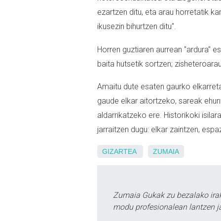
ezartzen ditu, eta arau horretatik k
ikusezin bihurtzen ditu".
Horren guztiaren aurrean "ardura" e
baita hutsetik sortzen; zisheteroara
Amaitu dute esaten gaurko elkarreta
gaude elkar aitortzeko, sareak ehun
aldarrikatzeko ere. Historikoki isila
jarraitzen dugu: elkar zaintzen, esp
GIZARTEA
ZUMAIA
Zumaia Gukak zu bezalako irak
modu profesionalean lantzen ja