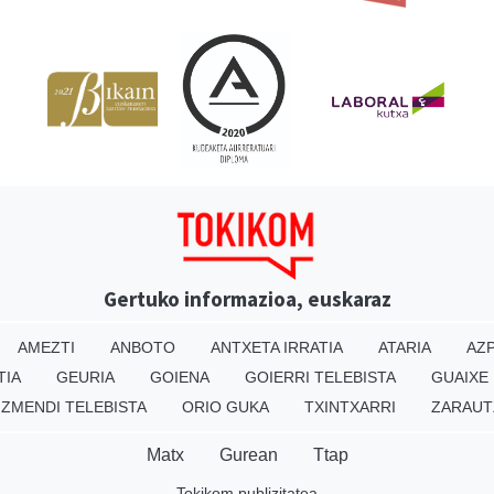
Gertuko informazioa, euskaraz
AMEZTI
ANBOTO
ANTXETA IRRATIA
ATARIA
AZP
TIA
GEURIA
GOIENA
GOIERRI TELEBISTA
GUAIXE
IZMENDI TELEBISTA
ORIO GUKA
TXINTXARRI
ZARAUT
Matx
Gurean
Ttap
Tokikom publizitatea