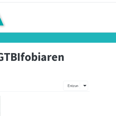
LGTBIfobiaren
Entzun