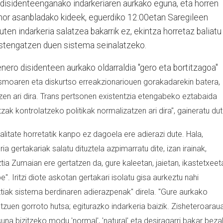
isidenteenganako indarkeriaren aurkako eguna, eta horren
Enor asanbladako kideek, eguerdiko 12:00etan Saregileen
ten indarkeria salatzea bakarrik ez, ekintza horretaz baliatu
 sustengatzen duen sistema seinalatzeko.
enero disidenteen aurkako oldarraldia "gero eta bortitzagoa"
smoaren eta diskurtso erreakzionariouen gorakadarekin batera,
zen ari dira. Trans pertsonen existentzia etengabeko eztabaida
tzak kontrolatzeko politikak normalizatzen ari dira", gaineratu du
ealitate horretatik kanpo ez dagoela ere adierazi dute. Hala,
ia gertakariak salatu dituztela azpimarratu dite, izan irainak,
tia Zumaian ere gertatzen da, gure kaleetan, jaietan, ikastetxeet
e". Iritzi diote askotan gertakari isolatu gisa aurkeztu nahi
ztiak sistema berdinaren adierazpenak" direla. "
Gure aurkako
atzuen gorroto hutsa; egiturazko indarkeria baizik. Zisheteroarau
na bizitzeko modu 'normal', 'natural' eta desiragarri bakar beza