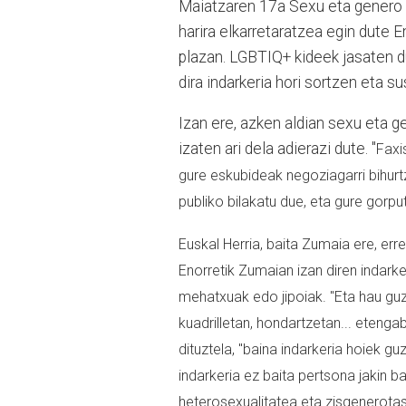
Maiatzaren 17a Sexu eta genero d
harira elkarretaratzea egin dute 
plazan. LGBTIQ+ kideek jasaten du
dira indarkeria hori sortzen eta
Izan ere, azken aldian sexu eta g
izaten ari dela adierazi dute. "
Faxi
gure eskubideak negoziagarri bihurt
publiko bilakatu due, eta gure gorpu
Euskal Herria, baita Zumaia ere, err
Enorretik Zumaian izan diren indarker
mehatxuak edo jipoiak.
"Eta hau guz
kuadrilletan, hondartzetan... etengab
dituztela, "baina indarkeria hoiek gu
indarkeria ez baita pertsona jakin b
heterosexualitatea eta zisgenerotasu