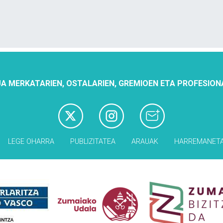
A MERKATARIEN, OSTALARIEN, GREMIOEN ETA PROFESION
LEGE OHARRA
PUBLIZITATEA
ARAUAK
HARREMANET
Babesleak