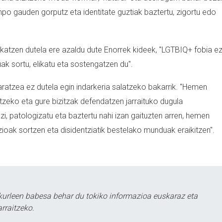
anpo gauden gorputz eta identitate guztiak baztertu, zigortu edo
skatzen dutela ere azaldu dute Enorrek kideek, "LGTBIQ+ fobia e
uak sortu, elikatu eta sostengatzen du".
ratzea ez dutela egin indarkeria salatzeko bakarrik. "Hemen
tzeko eta gure bizitzak defendatzen jarraituko dugula
razi, patologizatu eta baztertu nahi izan gaituzten arren, hemen
azioak sortzen eta disidentziatik bestelako munduak eraikitzen".
urleen babesa behar du tokiko informazioa euskaraz eta
rraitzeko.