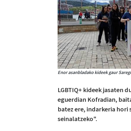
Enor asanbladako kideek gaur Saregil
LGBTIQ+ kideek jasaten du
eguerdian Kofradian, baita
batez ere, indarkeria hor
seinalatzeko".