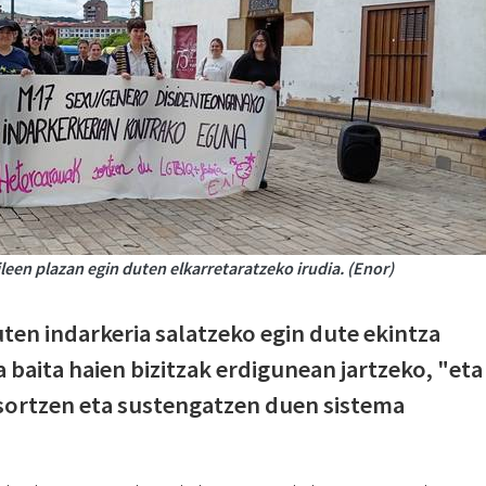
een plazan egin duten elkarretaratzeko irudia. (Enor)
ten indarkeria salatzeko egin dute ekintza
 baita haien bizitzak erdigunean jartzeko, "eta
i sortzen eta sustengatzen duen sistema