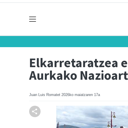
Elkarretaratzea 
Aurkako Nazioar
Juan Luis Romatet
2026ko maiatzaren 17a