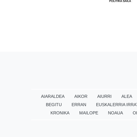
AIARALDEA
AIKOR
AIURRI
ALEA
BEGITU
ERRAN
EUSKALERRIA IRRA
KRONIKA
MAILOPE
NOAUA
O